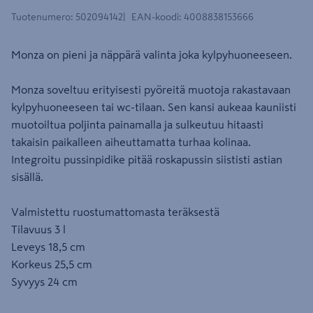
Tuotenumero
:
502094142
EAN-koodi
:
4008838153666
Monza on pieni ja näppärä valinta joka kylpyhuoneeseen.
Monza soveltuu erityisesti pyöreitä muotoja rakastavaan
kylpyhuoneeseen tai wc-tilaan. Sen kansi aukeaa kauniisti
muotoiltua poljinta painamalla ja sulkeutuu hitaasti
takaisin paikalleen aiheuttamatta turhaa kolinaa.
Integroitu pussinpidike pitää roskapussin siististi astian
sisällä.
Valmistettu ruostumattomasta teräksestä
Tilavuus 3 l
Leveys 18,5 cm
Korkeus 25,5 cm
Syvyys 24 cm