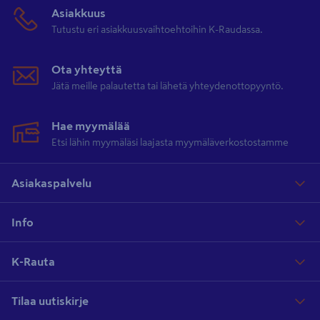
Asiakkuus
Tutustu eri asiakkuusvaihtoehtoihin K-Raudassa.
Ota yhteyttä
Jätä meille palautetta tai lähetä yhteydenottopyyntö.
Hae myymälää
Etsi lähin myymäläsi laajasta myymäläverkostostamme
Asiakaspalvelu
Info
K-Rauta
Tilaa uutiskirje