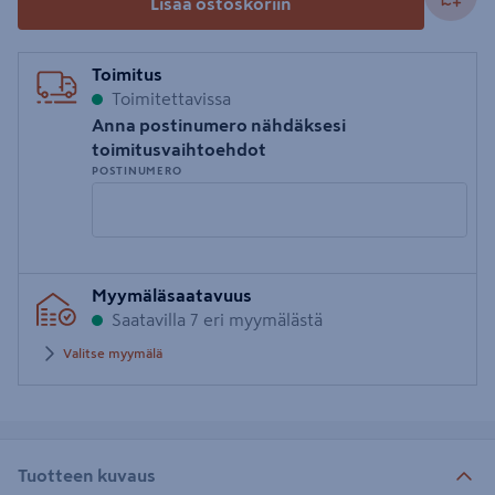
Lisää ostoskoriin
Toimitus
Toimitettavissa
Anna postinumero nähdäksesi
toimitusvaihtoehdot
POSTINUMERO
Syötä
Myymäläsaatavuus
postinumero
Saatavilla 7 eri myymälästä
Valitse myymälä
Tuotteen kuvaus