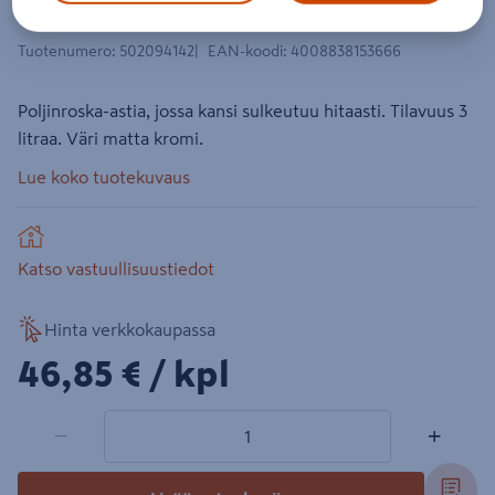
Poljinroska-astia Wenko Monza rst 3l
Tuotenumero
:
502094142
EAN-koodi
:
4008838153666
Poljinroska-astia, jossa kansi sulkeutuu hitaasti. Tilavuus 3
litraa. Väri matta kromi.
Lue koko tuotekuvaus
Katso vastuullisuustiedot
Hinta verkkokaupassa
46,85€/kpl
46,85 €
/ kpl
1 tuotetta
Määrä
−
+