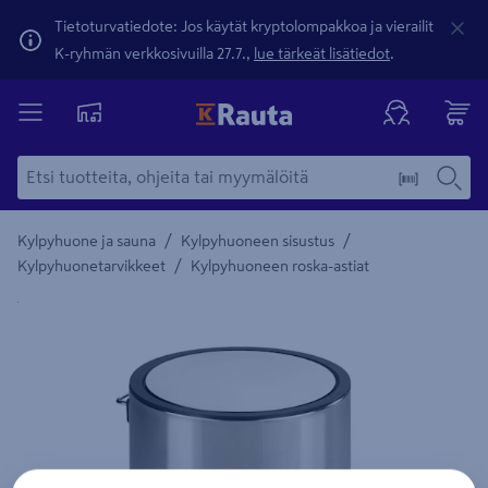
Tietoturvatiedote: Jos käytät kryptolompakkoa ja vierailit
K-ryhmän verkkosivuilla 27.7.,
lue tärkeät lisätiedot
.
/
/
Kylpyhuone ja sauna
Kylpyhuoneen sisustus
/
Kylpyhuonetarvikkeet
Kylpyhuoneen roska-astiat
Yksityiskohtainen kuvaus löytyy Tuotteen kuvaus -maamerki