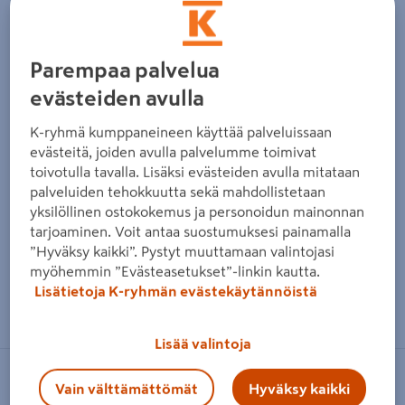
Edellinen
Seura
Parempaa palvelua
evästeiden avulla
K-ryhmä kumppaneineen käyttää palveluissaan
evästeitä, joiden avulla palvelumme toimivat
toivotulla tavalla. Lisäksi evästeiden avulla mitataan
palveluiden tehokkuutta sekä mahdollistetaan
yksilöllinen ostokokemus ja personoidun mainonnan
tarjoaminen. Voit antaa suostumuksesi painamalla
”Hyväksy kaikki”. Pystyt muuttamaan valintojasi
myöhemmin ”Evästeasetukset”-linkin kautta.
Lisätietoja K-ryhmän evästekäytännöistä
Zoomaa kuvaa sormilla kosketusnäytöllä
Lisää valintoja
WENKO
Vain välttämättömät
Hyväksy kaikki