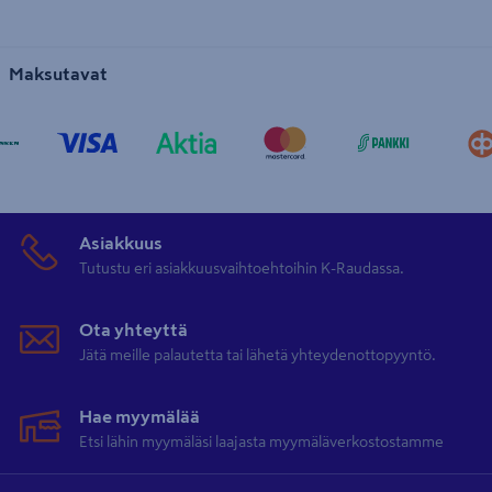
Maksutavat
Asiakkuus
Tutustu eri asiakkuusvaihtoehtoihin K-Raudassa.
Ota yhteyttä
Jätä meille palautetta tai lähetä yhteydenottopyyntö.
Hae myymälää
Etsi lähin myymäläsi laajasta myymäläverkostostamme