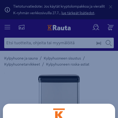
Tietoturvatiedote: Jos käytät kryptolompakkoa ja vierailit
K-ryhmän verkkosivuilla 27.7.,
lue tärkeät lisätiedot
.
/
/
Kylpyhuone ja sauna
Kylpyhuoneen sisustus
/
Kylpyhuonetarvikkeet
Kylpyhuoneen roska-astiat
Yksityiskohtainen kuvaus löytyy Tuotteen kuvaus -maamerki