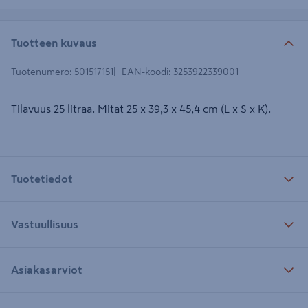
Tuotteen kuvaus
Tuotenumero
:
501517151
EAN-koodi
:
3253922339001
Tilavuus 25 litraa. Mitat 25 x 39,3 x 45,4 cm (L x S x K).
Tuotetiedot
Vastuullisuus
Asiakasarviot