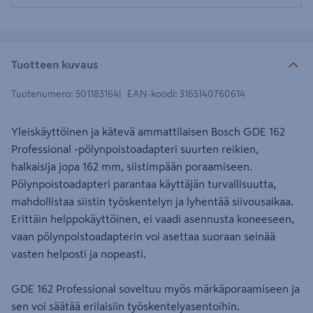
Tuotteen kuvaus
Tuotenumero
:
501183164
EAN-koodi
:
3165140760614
Yleiskäyttöinen ja kätevä ammattilaisen Bosch GDE 162
Professional -pölynpoistoadapteri suurten reikien,
halkaisija jopa 162 mm, siistimpään poraamiseen.
Pölynpoistoadapteri parantaa käyttäjän turvallisuutta,
mahdollistaa siistin työskentelyn ja lyhentää siivousaikaa.
Erittäin helppokäyttöinen, ei vaadi asennusta koneeseen,
vaan pölynpoistoadapterin voi asettaa suoraan seinää
vasten helposti ja nopeasti.
GDE 162 Professional soveltuu myös märkäporaamiseen ja
sen voi säätää erilaisiin työskentelyasentoihin.