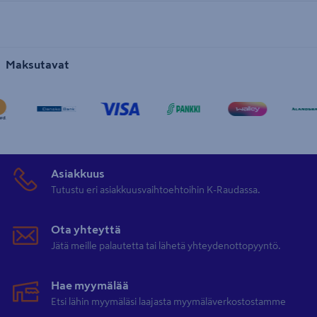
Maksutavat
Asiakkuus
Tutustu eri asiakkuusvaihtoehtoihin K-Raudassa.
Ota yhteyttä
Jätä meille palautetta tai lähetä yhteydenottopyyntö.
Hae myymälää
Etsi lähin myymäläsi laajasta myymäläverkostostamme