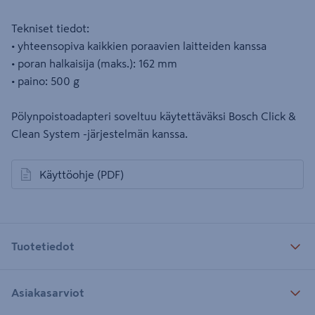
Tekniset tiedot:
• yhteensopiva kaikkien poraavien laitteiden kanssa
• poran halkaisija (maks.): 162 mm
• paino: 500 g
Pölynpoistoadapteri soveltuu käytettäväksi Bosch Click &
Clean System -järjestelmän kanssa.
Käyttöohje
(PDF)
avautuu uuteen välilehteen
Tuotetiedot
Asiakasarviot