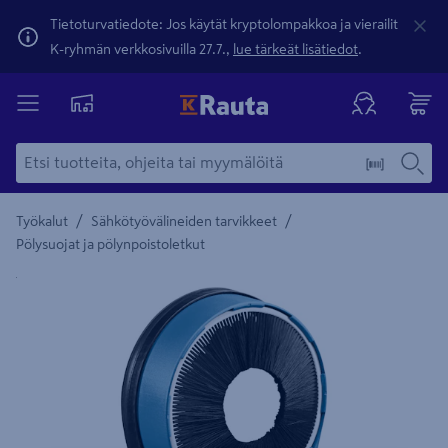
Tietoturvatiedote: Jos käytät kryptolompakkoa ja vierailit
K-ryhmän verkkosivuilla 27.7.,
lue tärkeät lisätiedot
.
/
/
Työkalut
Sähkötyövälineiden tarvikkeet
Pölysuojat ja pölynpoistoletkut
Yksityiskohtainen kuvaus löytyy Tuotteen kuvaus -maamerki