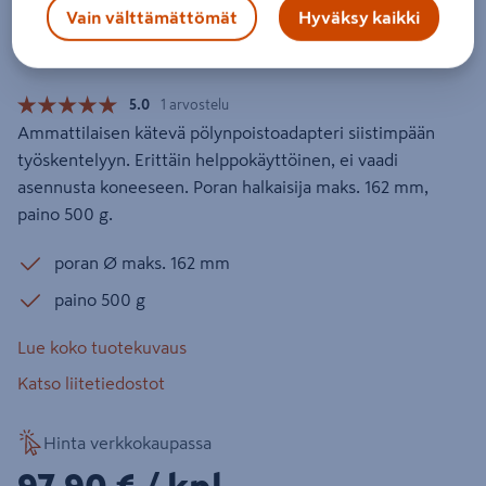
Pölynpoistoadapteri Bosch GDE 162
Vain välttämättömät
Hyväksy kaikki
Tuotenumero
:
501183164
EAN-koodi
:
3165140760614
5.0
1 arvostelu
Ammattilaisen kätevä pölynpoistoadapteri siistimpään
työskentelyyn. Erittäin helppokäyttöinen, ei vaadi
asennusta koneeseen. Poran halkaisija maks. 162 mm,
paino 500 g.
poran Ø maks. 162 mm
paino 500 g
Lue koko tuotekuvaus
Katso liitetiedostot
Hinta verkkokaupassa