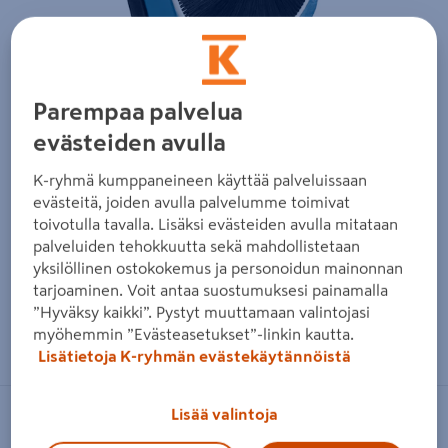
Edellinen
Seura
Parempaa palvelua
evästeiden avulla
K-ryhmä kumppaneineen käyttää palveluissaan
evästeitä, joiden avulla palvelumme toimivat
toivotulla tavalla. Lisäksi evästeiden avulla mitataan
palveluiden tehokkuutta sekä mahdollistetaan
yksilöllinen ostokokemus ja personoidun mainonnan
tarjoaminen. Voit antaa suostumuksesi painamalla
”Hyväksy kaikki”. Pystyt muuttamaan valintojasi
Zoomaa kuvaa sormilla kosketusnäytöllä
myöhemmin ”Evästeasetukset”-linkin kautta.
Lisätietoja K-ryhmän evästekäytännöistä
Lisää valintoja
BOSCH BLUE