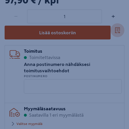
97,90€/kpl
97,90 €
/ kpl
1 tuotetta
Määrä
−
+
Lisää ostoskoriin
Toimitus
Toimitettavissa
Anna postinumero nähdäksesi
toimitusvaihtoehdot
POSTINUMERO
Syötä
Myymäläsaatavuus
postinumero
Saatavilla 1 eri myymälästä
Valitse myymälä