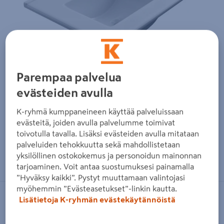
Parempaa palvelua
evästeiden avulla
K-ryhmä kumppaneineen käyttää palveluissaan
evästeitä, joiden avulla palvelumme toimivat
toivotulla tavalla. Lisäksi evästeiden avulla mitataan
palveluiden tehokkuutta sekä mahdollistetaan
Zoomaa kuvaa sormilla kosketusnäytöllä
yksilöllinen ostokokemus ja personoidun mainonnan
tarjoaminen. Voit antaa suostumuksesi painamalla
”Hyväksy kaikki”. Pystyt muuttamaan valintojasi
myöhemmin ”Evästeasetukset”-linkin kautta.
Lisätietoja K-ryhmän evästekäytännöistä
CELLO
Posliiniallas Cello S L51,5 S39,5cm