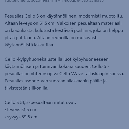
Tuotenumero
:
502049894
EAN-koodi
:
6438313518983
Pesuallas Cello S on käytännöllinen, modernisti muotoiltu.
Altaan leveys on 51,5 cm. Valkoisen pesualtaan materiaali
on laadukasta, kulutusta kestävää posliinia, joka on helppo
pitää puhtaana. Altaan reunoilla on mukavasti
käytännöllistä laskutilaa.
Cello -kylpyhuonekalusteilla luot kylpyhuoneeseen
käytännöllisen ja toimivan kokonaisuuden. Cello S -
pesuallas on yhteensopiva Cello Wave -allaskaapin kanssa.
Pesuallas asennetaan suoraan allaskaapin päälle ja
tiivistetään silikonilla.
Cello S 51,5 -pesualtaan mitat ovat:
• leveys 51,5 cm
• syvyys 39,5 cm