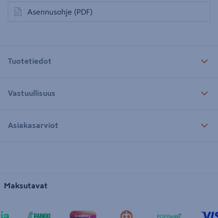
Asennusohje
(PDF)
avautuu uuteen välilehteen
Tuotetiedot
Vastuullisuus
Asiakasarviot
Maksutavat