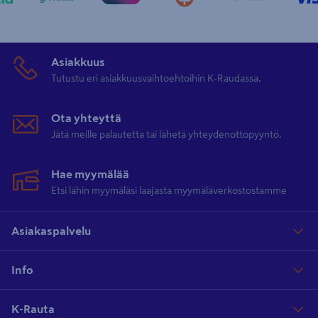
Asiakkuus
Tutustu eri asiakkuusvaihtoehtoihin K-Raudassa.
Ota yhteyttä
Jätä meille palautetta tai lähetä yhteydenottopyyntö.
Hae myymälää
Etsi lähin myymäläsi laajasta myymäläverkostostamme
Asiakaspalvelu
Info
K-Rauta