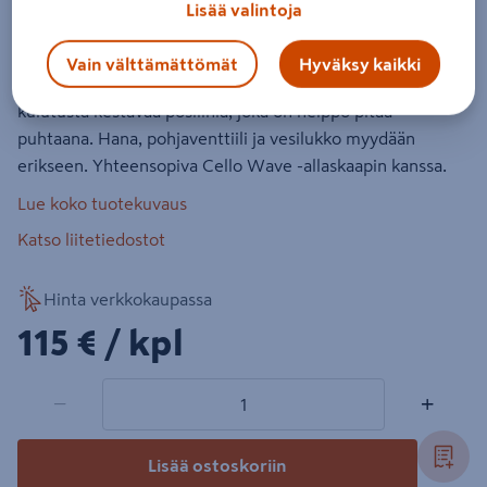
Lisää valintoja
Tuotenumero
:
502049894
EAN-koodi
:
6438313518983
Vain välttämättömät
Hyväksy kaikki
51,5 cm leveä valkoinen Cello S -pesuallas. Materiaali
kulutusta kestävää posliinia, joka on helppo pitää
puhtaana. Hana, pohjaventtiili ja vesilukko myydään
erikseen. Yhteensopiva Cello Wave -allaskaapin kanssa.
Lue koko tuotekuvaus
Katso liitetiedostot
Hinta verkkokaupassa
115€/kpl
115 €
/ kpl
1 tuotetta
Määrä
−
+
Lisää ostoskoriin