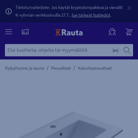
Tietoturvatiedote: Jos käytät kryptolompakkoa ja vierailit
K-ryhmän verkkosivuilla 27.7.,
lue tärkeät lisätiedot
.
/
/
Kylpyhuone ja sauna
Pesualtaat
Kalustepesualtaat
Yksityiskohtainen kuvaus löytyy Tuotteen kuvaus -maamerki