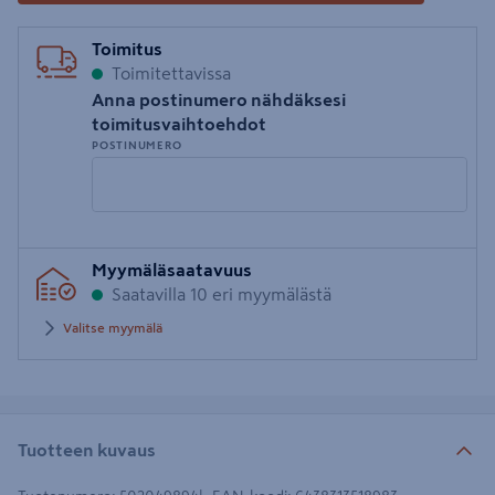
Toimitus
Toimitettavissa
Anna postinumero nähdäksesi
toimitusvaihtoehdot
POSTINUMERO
Syötä
Myymäläsaatavuus
postinumero
Saatavilla 10 eri myymälästä
Valitse myymälä
Tuotteen kuvaus