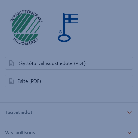
Käyttöturvallisuustiedote
(PDF)
avautuu uuteen välilehteen
Esite
(PDF)
avautuu uuteen välilehteen
Tuotetiedot
Vastuullisuus