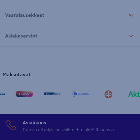
Vaaralausekkeet
Asiakasarviot
Maksutavat
Asiakkuus
Tutustu eri asiakkuusvaihtoehtoihin K-Raudassa.