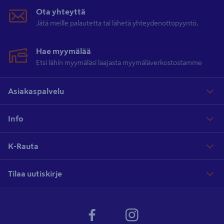
Ota yhteyttä
Jätä meille palautetta tai lähetä yhteydenottopyyntö.
Hae myymälää
Etsi lähin myymäläsi laajasta myymäläverkostostamme
Asiakaspalvelu
Info
K-Rauta
Tilaa uutiskirje