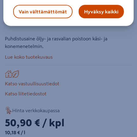
Rasva- ja öljylian poistoaine Kiilto
Pro Sartek 2 5 l
Vain välttämättömät
Hyväksy kaikki
Tuotenumero
:
500774868
EAN-koodi
:
6411517014055
Puhdistusaine öljy- ja rasvalian poistoon käsi- ja
konemenetelmin.
Lue koko tuotekuvaus
Katso vastuullisuustiedot
Katso liitetiedostot
Hinta verkkokaupassa
50,90€/kpl
50,90 €
/ kpl
10,18€/l
10,18 €
/ l