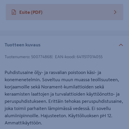
Esite
(PDF)
avautuu uuteen välilehteen
Tuotteen kuvaus
Tuotenumero
:
500774868
EAN-koodi
:
6411517014055
Puhdistusaine öljy- ja rasvalian poistoon käsi- ja
konemenetelmin. Soveltuu muun muassa teollisuuteen,
korjaamoille sekä Norament-kumilattioiden sekä
keraamisten laattojen ja turvalattioiden käyttöönotto- ja
peruspuhdistukseen. Erittäin tehokas peruspuhdistusaine,
joka toimii parhaiten lämpimässä vedessä. Ei sovellu
alumiinipinnoille. Hajusteeton. Käyttöliuoksen pH 12.
Ammattikäyttöön.