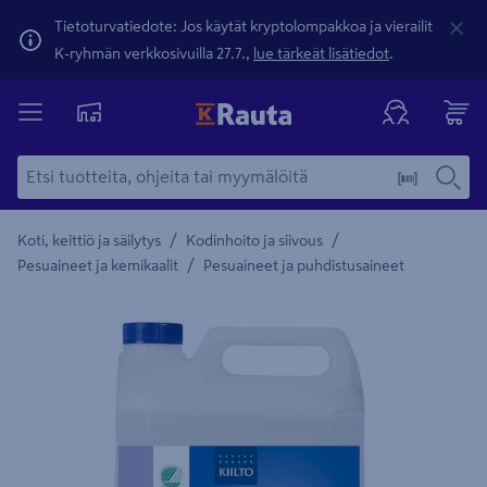
Tietoturvatiedote: Jos käytät kryptolompakkoa ja vierailit
K-ryhmän verkkosivuilla 27.7.,
lue tärkeät lisätiedot
.
/
/
Koti, keittiö ja säilytys
Kodinhoito ja siivous
/
Pesuaineet ja kemikaalit
Pesuaineet ja puhdistusaineet
Yksityiskohtainen kuvaus löytyy Tuotteen kuvaus -maamerki