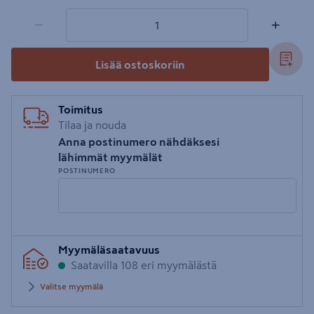
1 tuotetta
Määrä
−
+
Lisää ostoskoriin
Toimitus
Tilaa ja nouda
Anna postinumero nähdäksesi
lähimmät myymälät
POSTINUMERO
Syötä
Myymäläsaatavuus
postinumero
Saatavilla 108 eri myymälästä
Valitse myymälä