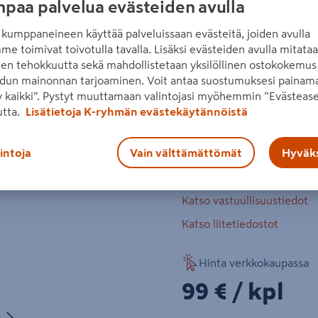
paa palvelua evästeiden avulla
tiloihin, parvekkeille ja va
laatikossaan. Useita sävyjä.
kumppaneineen käyttää palveluissaan evästeitä, joiden avulla
me toimivat toivotulla tavalla. Lisäksi evästeiden avulla mitata
suomalaista käsityötä
den tehokkuutta sekä mahdollistetaan yksilöllinen ostokokemus 
Seuraava
dun mainonnan tarjoaminen. Voit antaa suostumuksesi painama
Avainlippu-tuote
 kaikki”. Pystyt muuttamaan valintojasi myöhemmin ”Evästease
helppohoitoinen
utta.
Lisätietoja K-ryhmän evästekäytännöistä
Lue koko tuotekuvaus
lintoja
Vain välttämättömät
Hyväks
Katso vastuullisuustiedot
Katso liitetiedostot
Hinta verkkokaupassa
99€/kpl
99 €
/ kpl
Seuraava