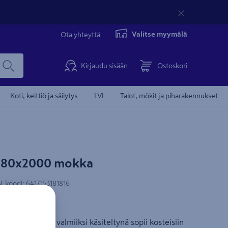
Valitse myymälä
Ota yhteyttä
Kirjaudu sisään
Ostoskori
Koti, keittiö ja säilytys
LVI
Talot, mökit ja piharakennukset
 580x2000 mokka
-koodi
:
6417153181816
u
uumatto, joka valmiiksi käsiteltynä sopii kosteisiin