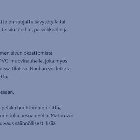
o on suojattu sävytetyllä tai
eisiin tiloihin, parvekkeelle ja
olmen sivun oksattomista
a PVC-muovinauhalla, joka myös
eissa tiloissa. Nauhan voi leikata
tta.
ossaan.
 pelkkä huuhtominen riittää
miedolla pesuaineella. Maton voi
vaus säännöllisesti lisää