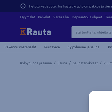
Tietoturvatiedote: Jos käytät kryptolompakkoa ja vierai
Myymälät
Palvelut
Varaa aika
Inspiraatio ja ohjeet
Tera
Rakennusmateriaalit
Puutavara
Kylpyhuone ja sauna
Pi
/
/
/
Kylpyhuone ja sauna
Sauna
Saunatarvikkeet
Puum
Yksityiskohtainen kuvaus löytyy Tuotteen kuvaus -