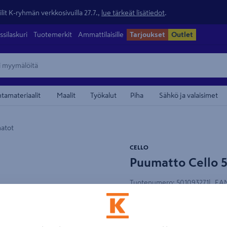
lit K-ryhmän verkkosivuilla 27.7.,
lue tärkeät lisätiedot
.
ssilaskuri
Tuotemerkit
Ammattilaisille
Tarjoukset
Outlet
ntamateriaalit
Maalit
Työkalut
Piha
Sähkö ja valaisimet
atot
maamerkistä
CELLO
Puumatto Cello
Tuotenumero
:
501093271
EAN
4.0
1 arvostel
Mäntyrimoista valmistettu p