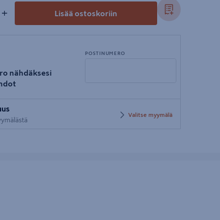
+
Lisää ostoskoriin
POSTINUMERO
ro nähdäksesi
hdot
Syötä
uus
postinumero
Valitse myymälä
myymälästä