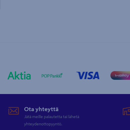
Ota yhteyttä
Jätä meille palautetta tai lähetä
yhteydenottopyyntö.