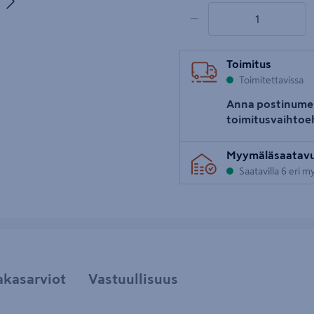
uva 5
1 tuotetta
Määrä
−
Toimitus
Toimitettavissa
Anna postinume
toimitusvaihtoe
Myymäläsaatav
Saatavilla 6 eri 
akasarviot
Vastuullisuus