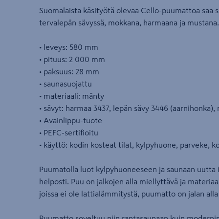
Suomalaista käsityötä olevaa Cello-puumattoa saa s
tervalepän sävyssä, mokkana, harmaana ja mustana.
• leveys: 580 mm
• pituus: 2 000 mm
• paksuus: 28 mm
• saunasuojattu
• materiaali: mänty
• sävyt: harmaa 3437, lepän sävy 3446 (aarnihonka),
• Avainlippu-tuote
• PEFC-sertifioitu
• käyttö: kodin kosteat tilat, kylpyhuone, parveke, 
Puumatolla luot kylpyhuoneeseen ja saunaan uutta 
helposti. Puu on jalkojen alla miellyttävä ja materiaa
joissa ei ole lattialämmitystä, puumatto on jalan all
Puumatto soveltuu niin rantasaunaan kuin modernin