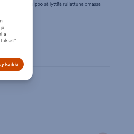
ikka terassille. Helppo säilyttää rullattuna omassa
an
ja
lla
tukset”-
y kaikki