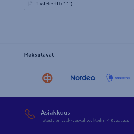
Tuotekortti
(PDF)
avautuu uuteen välilehteen
Maksutavat
Asiakkuus
Tutustu eri asiakkuusvaihtoehtoihin K-Raudassa.