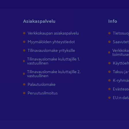
Asiakaspalvelu
Info
Verkkokaupan asiakaspalvelu
Tietosuo
Myymälöiden yhteystiedot
Saavutet
Tilinavauslomake yrityksille
Verkkokau
toimitus
Tilinavauslomake kuluttajille 1.
vastuullinen
Käyttöe
Tilinavauslomake kuluttajille 2.
Takuu ja
vastuullinen
K-ryhmän
Palautuslomake
Evästeas
Peruutusilmoitus
EU:n dat