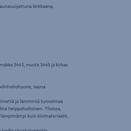
aunasuojattuna kirkkaana,
 mokka 3443, musta 3445 ja kirkas
kodinhoitohuone, sauna
ilmettä ja lämmintä tunnelmaa
lina helppohoitoinen. Tiloissa,
a lämpimämpi kuin kivimateriaalit.
 kodin sisustukseenkin.