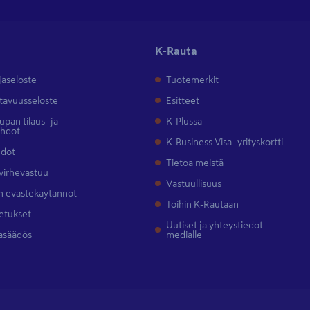
K-Rauta
jaseloste
Tuotemerkit
tavuusseloste
Esitteet
pan tilaus- ja
K-Plussa
ehdot
K-Business Visa -yrityskortti
hdot
Tietoa meistä
 virhevastuu
Vastuullisuus
 evästekäytännöt
Töihin K-Rautaan
etukset
Uutiset ja yhteystiedot
asäädös
medialle