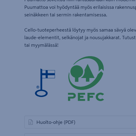
Puumattoa voi hyödyntää myös erilaisissa rakennusp
seinäkkeen tai sermin rakentamisessa.
Cello-tuoteperheestä löytyy myös samaa sävyä olevat
laude-elementit, selkänojat ja nousujakkarat. Tutu
tai myymälässä!
Huolto-ohje
(PDF)
avautuu uuteen välilehteen