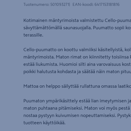
Tuotenumero
:
501093271
EAN-koodi
:
6417153181816
Kotimainen mäntyrimoista valmistettu Cello-puumatt
sävyttämättömällä saunasuojalla. Puumatto sopii kost
terassille.
Cello-puumatto on koottu valmiiksi käsitellyistä, k
mäntyrimoista. Maton rimat on kiinnitetty toisiins
estää liukumista. Huomioi silti aina varovaisuus kost
poikki halutusta kohdasta ja säätää näin maton pituu
Mattoa on helppo säilyttää rullattuna omassa laatik
Puumaton ympärikäsittely estää lian imeytymisen ja
maton puhtaana pitämiseksi. Maton voi myös pestä 
nostaa pystyyn kuivumisen nopeuttamiseksi. Pystykui
tuotteen käyttöikää.