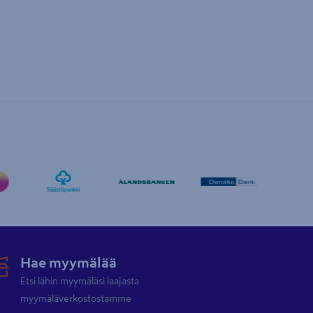
Hae myymälää
Etsi lähin myymäläsi laajasta
myymäläverkostostamme