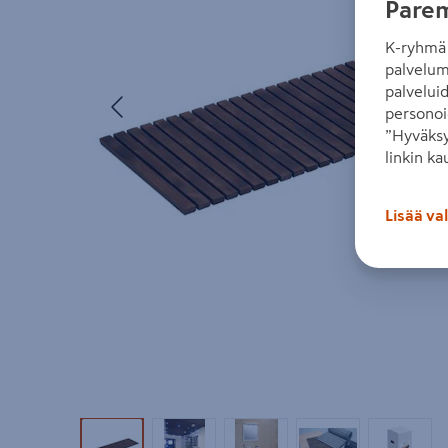
Parem
K-ryhmä 
palvelum
palvelui
Edellinen
personoi
”Hyväksy
linkin ka
Lisää va