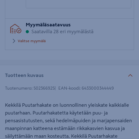
Syötä
Myymäläsaatavuus
postinumero
Saatavilla 28 eri myymälästä
Valitse myymälä
Tuotteen kuvaus
Tuotenumero
:
502366925
EAN-koodi
:
6433000344449
Kekkilä Puutarhakate on luonnollinen yleiskate kaikkialle
puutarhaan. Puutarhakatetta käytetään puu- ja
pensasistutusten, sekä hedelmäpuiden ja marjapensaiden
maanpinnan katteena estämään rikkakasvien kasvua ja
säilyttämään maan kosteutta. Kekkilä Puutarhakate