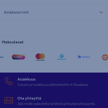
Asiakasarviot
Maksutavat
Asiakkuus
Tutustu eri asiakkuusvaihtoehtoihin K-Raudassa.
Ota yhteyttä
Jätä meille palautetta tai lähetä yhteydenottopyyntö.