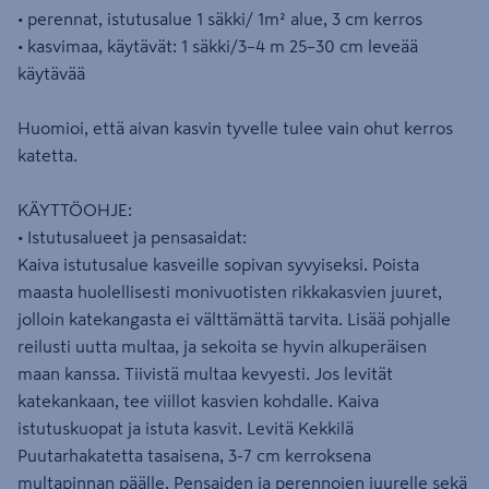
• perennat, istutusalue 1 säkki/ 1m² alue, 3 cm kerros
• kasvimaa, käytävät: 1 säkki/3–4 m 25–30 cm leveää
käytävää
Huomioi, että aivan kasvin tyvelle tulee vain ohut kerros
katetta.
KÄYTTÖOHJE:
• Istutusalueet ja pensasaidat:
Kaiva istutusalue kasveille sopivan syvyiseksi. Poista
maasta huolellisesti monivuotisten rikkakasvien juuret,
jolloin katekangasta ei välttämättä tarvita. Lisää pohjalle
reilusti uutta multaa, ja sekoita se hyvin alkuperäisen
maan kanssa. Tiivistä multaa kevyesti. Jos levität
katekankaan, tee viillot kasvien kohdalle. Kaiva
istutuskuopat ja istuta kasvit. Levitä Kekkilä
Puutarhakatetta tasaisena, 3-7 cm kerroksena
multapinnan päälle. Pensaiden ja perennojen juurelle sekä