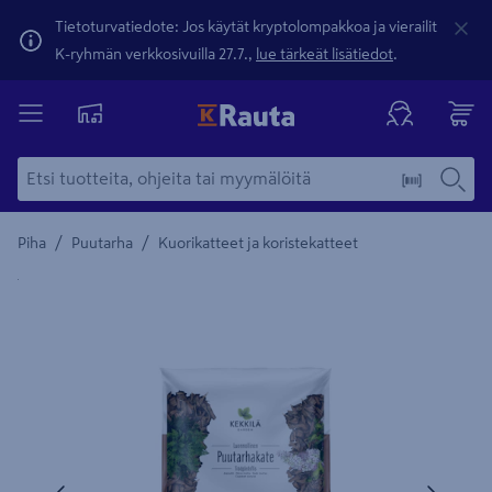
Tietoturvatiedote: Jos käytät kryptolompakkoa ja vierailit
K-ryhmän verkkosivuilla 27.7.,
lue tärkeät lisätiedot
.
/
/
Piha
Puutarha
Kuorikatteet ja koristekatteet
Yksityiskohtainen kuvaus löytyy Tuotteen kuvaus -maamerki
Edellinen
Seura