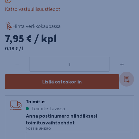
Katso vastuullisuustiedot
Hinta verkkokaupassa
7,95€/kpl
7,95 €
/ kpl
0,18€/l
0,18 €
/ l
1 tuotetta
Määrä
−
+
Lisää ostoskoriin
Toimitus
Toimitettavissa
Anna postinumero nähdäksesi
toimitusvaihtoehdot
POSTINUMERO