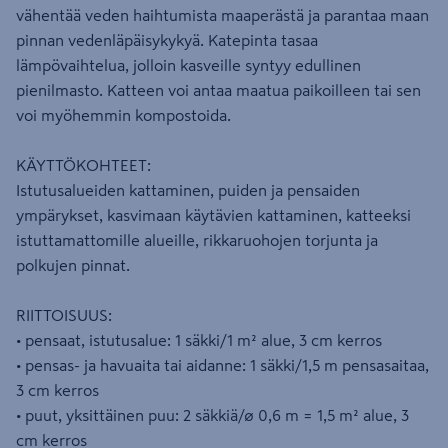
vähentää veden haihtumista maaperästä ja parantaa maan
pinnan vedenläpäisykykyä. Katepinta tasaa
lämpövaihtelua, jolloin kasveille syntyy edullinen
pienilmasto. Katteen voi antaa maatua paikoilleen tai sen
voi myöhemmin kompostoida.
KÄYTTÖKOHTEET:
Istutusalueiden kattaminen, puiden ja pensaiden
ympärykset, kasvimaan käytävien kattaminen, katteeksi
istuttamattomille alueille, rikkaruohojen torjunta ja
polkujen pinnat.
RIITTOISUUS:
• pensaat, istutusalue: 1 säkki/1 m² alue, 3 cm kerros
• pensas- ja havuaita tai aidanne: 1 säkki/1,5 m pensasaitaa,
3 cm kerros
• puut, yksittäinen puu: 2 säkkiä/ø 0,6 m = 1,5 m² alue, 3
cm kerros