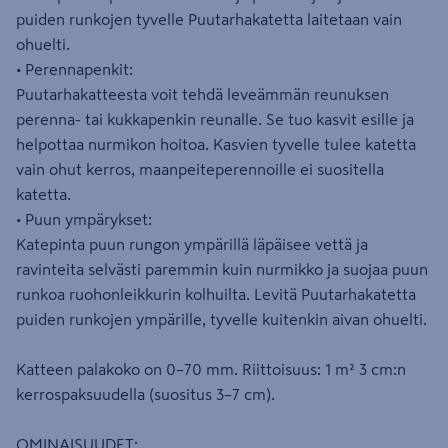
puiden runkojen tyvelle Puutarhakatetta laitetaan vain
ohuelti.
• Perennapenkit:
Puutarhakatteesta voit tehdä leveämmän reunuksen
perenna- tai kukkapenkin reunalle. Se tuo kasvit esille ja
helpottaa nurmikon hoitoa. Kasvien tyvelle tulee katetta
vain ohut kerros, maanpeiteperennoille ei suositella
katetta.
• Puun ympärykset:
Katepinta puun rungon ympärillä läpäisee vettä ja
ravinteita selvästi paremmin kuin nurmikko ja suojaa puun
runkoa ruohonleikkurin kolhuilta. Levitä Puutarhakatetta
puiden runkojen ympärille, tyvelle kuitenkin aivan ohuelti.
Katteen palakoko on 0–70 mm. Riittoisuus: 1 m² 3 cm:n
kerrospaksuudella (suositus 3–7 cm).
OMINAISUUDET: