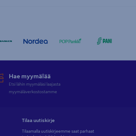
Hae myymälää
Etsi lähin myymäläsi laajasta
myymäläverkostostamme
Tilaa uutiskirje
Tilaamalla uutiskirjeemme saat parhaat