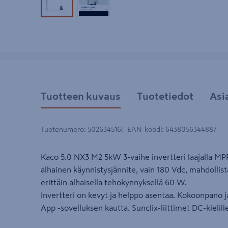
Tuotekuva 1
Tuotekuva 2
Tuotteen kuvaus
Tuotetiedot
Asi
Tuotenumero
:
502634516
EAN-koodi
:
6438056344887
Kaco 5.0 NX3 M2 5kW 3-vaihe invertteri laajalla MPP
alhainen käynnistysjännite, vain 180 Vdc, mahdollis
erittäin alhaisella tehokynnyksellä 60 W.
Invertteri on kevyt ja helppo asentaa. Kokoonpano 
App -sovelluksen kautta. Sunclix-liittimet DC-kielill