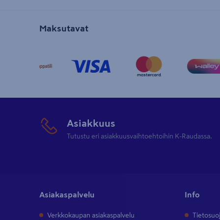
Maksutavat
Asiakkuus
Tutustu eri asiakkuusvaihtoehtoihin K-Raudassa.
Asiakaspalvelu
Info
Verkkokaupan asiakaspalvelu
Tietosuo