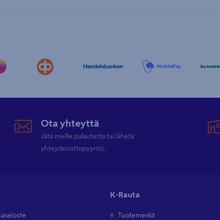
Ota yhteyttä
Jätä meille palautetta tai lähetä
yhteydenottopyyntö.
K-Rauta
jaseloste
Tuotemerkit