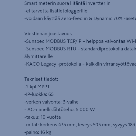
Smart meterin suora liitäntä invertteriin
-ei tarvetta lisätietologgerille
-voidaan käyttää Zero-feed in & Dynamic 70% -aset
Viestinnän joustavuus
-Sunspec MODBUS TCP/IP – helppoa valvontaa Wi-Fi
-Sunspec MODBUS RTU – standardiprotokolla datalog
älymittareille
-KACO Legacy -protokolla – kaikkiin virransyöttöva
Tekniset tiedot:
-2 kpl MPPT
-IP-luokka: 65
-verkon valvonta: 3-vaihe
- AC-nimellislähtöteho: 5 000 W
-takuu: 10 vuotta
-mitat: korkeus 435 mm, leveys 503 mm, syvyys 18
-paino: 16 kg