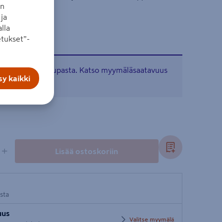
an
ja
lla
tukset”-
tavissa verkkokaupasta. Katso myymäläsaatavuus
y kaikki
+
Lisää ostoskoriin
osta
uus
Valitse myymälä