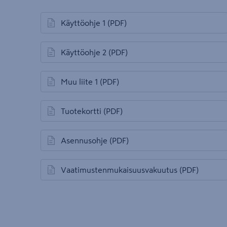
Käyttöohje 1
(PDF)
avautuu uuteen välilehteen
Käyttöohje 2
(PDF)
avautuu uuteen välilehteen
Muu liite 1
(PDF)
avautuu uuteen välilehteen
Tuotekortti
(PDF)
avautuu uuteen välilehteen
Asennusohje
(PDF)
avautuu uuteen välilehteen
Vaatimustenmukaisuusvakuutus
(PDF)
avautuu uuteen välilehteen