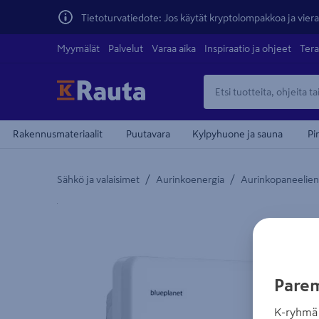
Tietoturvatiedote: Jos käytät kryptolompakkoa ja vierai
Myymälät
Palvelut
Varaa aika
Inspiraatio ja ohjeet
Tera
Rakennusmateriaalit
Puutavara
Kylpyhuone ja sauna
Pi
/
/
Sähkö ja valaisimet
Aurinkoenergia
Aurinkopaneelien 
Yksityiskohtainen kuvaus löytyy Tuotteen kuvaus -
teiden
Parem
K-ryhmä 