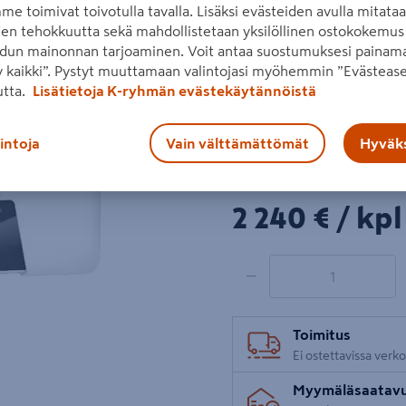
me toimivat toivotulla tavalla. Lisäksi evästeiden avulla mitata
Lue koko tuotekuvaus
den tehokkuutta sekä mahdollistetaan yksilöllinen ostokokemus 
dun mainonnan tarjoaminen. Voit antaa suostumuksesi painama
Katso liitetiedostot
 kaikki”. Pystyt muuttamaan valintojasi myöhemmin ”Evästease
Seuraava
utta.
Lisätietoja K-ryhmän evästekäytännöistä
Tuote ei ole ostet
lintoja
Vain välttämättömät
Hyväks
ja hinta
tästä.
2240€/kpl
2 240 €
/ kpl
1 tuotetta
Määrä
−
Toimitus
Ei ostettavissa verk
Myymäläsaatav