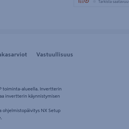
Tarkista saatavu
akasarviot
Vastuullisuus
 toiminta-alueella. Invertterin
taa invertterin käynnistymisen
ja ohjelmistopäivitys NX Setup
e.