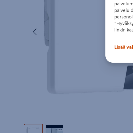
palvelum
palvelui
personoi
”Hyväksy
Edellinen
linkin ka
Lisää va