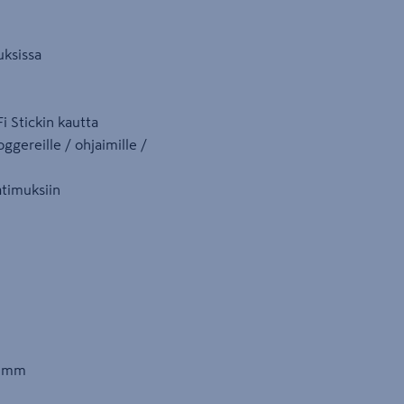
uksissa
 Stickin kautta
gereille / ohjaimille /
atimuksiin
3 mm