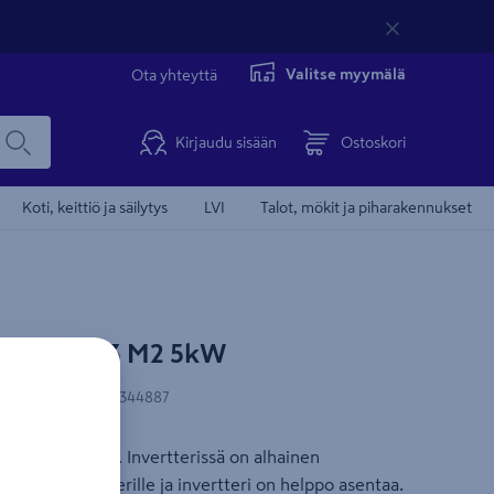
Valitse myymälä
Ota yhteyttä
Kirjaudu sisään
Ostoskori
Koti, keittiö ja säilytys
LVI
Talot, mökit ja piharakennukset
nonnan kohdentamisevästeiden
aco 5.0 NX3 M2 5kW
ksymisen.
N-koodi
:
6438056344887
eet nähdäksesi videon.
lla MPP-alueella. Invertterissä on alhainen
västeasetukset
ta lisätietologgerille ja invertteri on helppo asentaa.