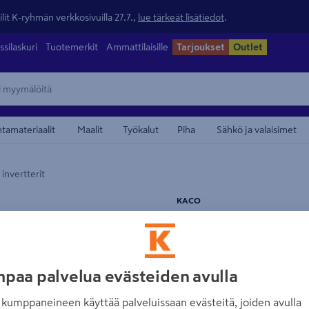
lit K-ryhmän verkkosivuilla 27.7.,
lue tärkeät lisätiedot
.
ssilaskuri
Tuotemerkit
Ammattilaisille
Tarjoukset
Outlet
ntamateriaalit
Maalit
Työkalut
Piha
Sähkö ja valaisimet
invertterit
maamerkistä
KACO
Tämä video vaatii mai
PV-invertteri K
hyvä
Tuotenumero
:
502634516
EA
Hyväksy eväst
paa palvelua evästeiden avulla
Kolmivaihe invertteri laaja
Avaa e
kumppaneineen käyttää palveluissaan evästeitä, joiden avulla
käynnistysjännite, ei tarvet