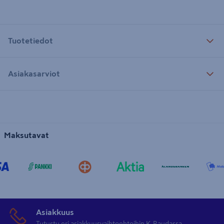
Tuotetiedot
Asiakasarviot
Maksutavat
Asiakkuus
Tutustu eri asiakkuusvaihtoehtoihin K-Raudassa.