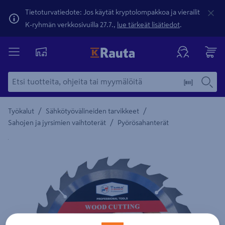
Tietoturvatiedote: Jos käytät kryptolompakkoa ja vierailit
K-ryhmän verkkosivuilla 27.7.,
lue tärkeät lisätiedot
.
/
/
Työkalut
Sähkötyövälineiden tarvikkeet
/
Sahojen ja jyrsimien vaihtoterät
Pyörösahanterät
Yksityiskohtainen kuvaus löytyy Tuotteen kuvaus -maamerki