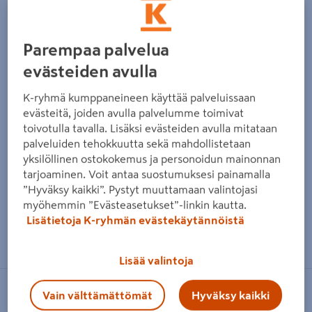
Parempaa palvelua
evästeiden avulla
K-ryhmä kumppaneineen käyttää palveluissaan
evästeitä, joiden avulla palvelumme toimivat
toivotulla tavalla. Lisäksi evästeiden avulla mitataan
palveluiden tehokkuutta sekä mahdollistetaan
yksilöllinen ostokokemus ja personoidun mainonnan
tarjoaminen. Voit antaa suostumuksesi painamalla
”Hyväksy kaikki”. Pystyt muuttamaan valintojasi
myöhemmin ”Evästeasetukset”-linkin kautta.
Lisätietoja K-ryhmän evästekäytännöistä
Zoomaa kuvaa sormilla kosketusnäytöllä
Lisää valintoja
Vain välttämättömät
Hyväksy kaikki
TAMO