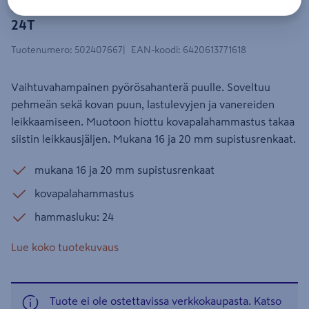
Pyörösahanterä Tamo 254x30mm
24T
Tuotenumero
:
502407667
EAN-koodi
:
6420613771618
Vaihtuvahampainen pyörösahanterä puulle. Soveltuu
pehmeän sekä kovan puun, lastulevyjen ja vanereiden
leikkaamiseen. Muotoon hiottu kovapalahammastus takaa
siistin leikkausjäljen. Mukana 16 ja 20 mm supistusrenkaat.
mukana 16 ja 20 mm supistusrenkaat
kovapalahammastus
hammasluku: 24
Lue koko tuotekuvaus
Tuote ei ole ostettavissa verkkokaupasta. Katso