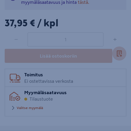
myymäläsaatavuus ja hinta
tästä.
37,95€/kpl
37,95 €
/ kpl
1 tuotetta
Määrä
−
+
Lisää ostoskoriin
Toimitus
Ei ostettavissa verkosta
Myymäläsaatavuus
Tilaustuote
Valitse myymälä