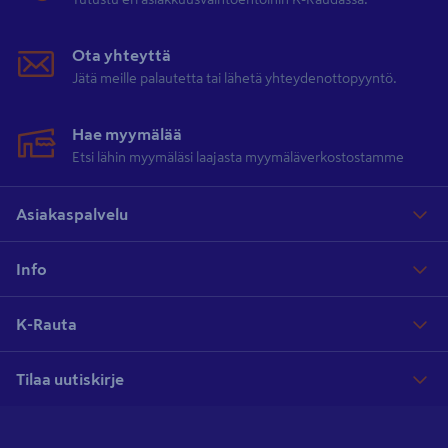
Ota yhteyttä
Jätä meille palautetta tai lähetä yhteydenottopyyntö.
Hae myymälää
Etsi lähin myymäläsi laajasta myymäläverkostostamme
Asiakaspalvelu
Info
K-Rauta
Tilaa uutiskirje