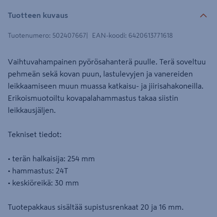
Tuotteen kuvaus
Tuotenumero
:
502407667
EAN-koodi
:
6420613771618
Vaihtuvahampainen pyörösahanterä puulle. Terä soveltuu
pehmeän sekä kovan puun, lastulevyjen ja vanereiden
leikkaamiseen muun muassa katkaisu- ja jiirisahakoneilla.
Erikoismuotoiltu kovapalahammastus takaa siistin
leikkausjäljen.
Tekniset tiedot:
• terän halkaisija: 254 mm
• hammastus: 24T
• keskiöreikä: 30 mm
Tuotepakkaus sisältää supistusrenkaat 20 ja 16 mm.