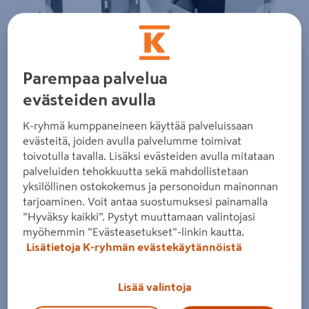
Edellinen
Seura
Parempaa palvelua
evästeiden avulla
K-ryhmä kumppaneineen käyttää palveluissaan
evästeitä, joiden avulla palvelumme toimivat
toivotulla tavalla. Lisäksi evästeiden avulla mitataan
palveluiden tehokkuutta sekä mahdollistetaan
yksilöllinen ostokokemus ja personoidun mainonnan
tarjoaminen. Voit antaa suostumuksesi painamalla
”Hyväksy kaikki”. Pystyt muuttamaan valintojasi
Zoomaa kuvaa sormilla kosketusnäytöllä
myöhemmin ”Evästeasetukset”-linkin kautta.
Lisätietoja K-ryhmän evästekäytännöistä
Lisää valintoja
AAGE