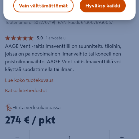
Raitisilmaventtiili AAGE Vent sis.
Vain välttämättömät
Hyväksy kaikki
suodattimen
Tuotenumero
:
502270719
EAN-koodi
:
6430076930057
5.0
1 arvostelu
AAGE Vent -raitisilmaventtiili on suunniteltu tiloihin,
joissa on painovoimainen ilmanvaihto tai koneellinen
poistoilmanvaihto. AAGE Vent raitisilmaventtiiliä voi
käyttää suodattimella tai ilman.
Lue koko tuotekuvaus
Katso liitetiedostot
Hinta verkkokaupassa
274€/pkt
274 €
/ pkt
1 tuotetta
Määrä
−
+