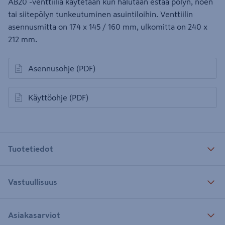
AB20 -venttiiliä käytetään kun halutaan estää pölyn, noen
tai siitepölyn tunkeutuminen asuintiloihin. Venttiilin
asennusmitta on 174 x 145 / 160 mm, ulkomitta on 240 x
212 mm.
Asennusohje
(PDF)
avautuu uuteen välilehteen
Käyttöohje
(PDF)
avautuu uuteen välilehteen
Tuotetiedot
Vastuullisuus
Asiakasarviot