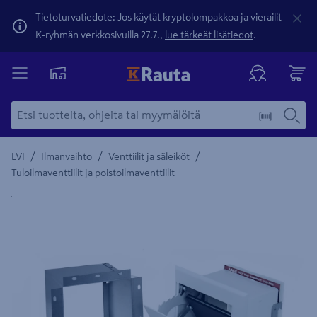
Tietoturvatiedote: Jos käytät kryptolompakkoa ja vierailit
K-ryhmän verkkosivuilla 27.7.,
lue tärkeät lisätiedot
.
/
/
/
LVI
Ilmanvaihto
Venttiilit ja säleiköt
Tuloilmaventtiilit ja poistoilmaventtiilit
Yksityiskohtainen kuvaus löytyy Tuotteen kuvaus -maamerki