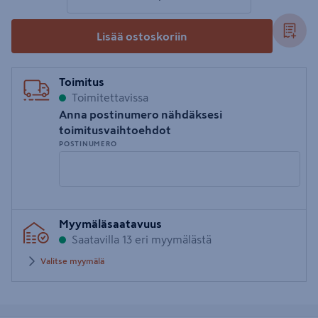
Lisää ostoskoriin
Toimitus
Toimitettavissa
Anna postinumero nähdäksesi
toimitusvaihtoehdot
POSTINUMERO
Syötä
Myymäläsaatavuus
postinumero
Saatavilla 13 eri myymälästä
Valitse myymälä