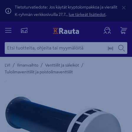
Tietoturvatiedote: Jos käytät kryptolompakkoa ja vierailit
K-ryhmän verkkosivuilla 27.7.,
lue tärkeät lisätiedot
.
/
/
/
LVI
Ilmanvaihto
Venttiilit ja säleiköt
Tuloilmaventtiilit ja poistoilmaventtiilit
Yksityiskohtainen kuvaus löytyy Tuotteen kuvaus -maamerki