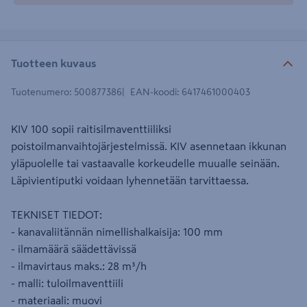
Tuotteen kuvaus
Tuotenumero
:
500877386
EAN-koodi
:
6417461000403
KIV 100 sopii raitisilmaventtiiliksi
poistoilmanvaihtojärjestelmissä. KIV asennetaan ikkunan
yläpuolelle tai vastaavalle korkeudelle muualle seinään.
Läpivientiputki voidaan lyhennetään tarvittaessa.
TEKNISET TIEDOT:
- kanavaliitännän nimellishalkaisija: 100 mm
- ilmamäärä säädettävissä
- ilmavirtaus maks.: 28 m³/h
- malli: tuloilmaventtiili
- materiaali: muovi