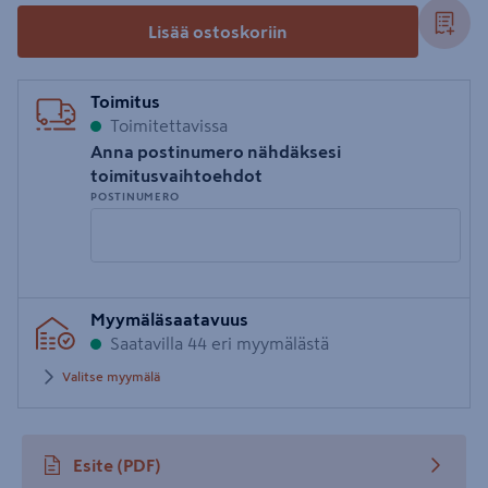
Lisää ostoskoriin
Toimitus
Toimitettavissa
Anna postinumero nähdäksesi
toimitusvaihtoehdot
POSTINUMERO
Syötä
Myymäläsaatavuus
postinumero
Saatavilla 44 eri myymälästä
Valitse myymälä
Esite
(PDF)
avautuu uuteen välilehteen