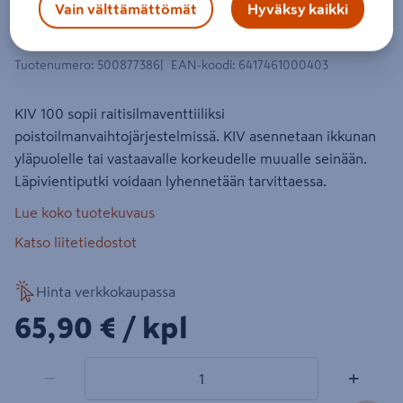
Raitisilmaventtiili FläktGroup KIV-
Vain välttämättömät
Hyväksy kaikki
100
Tuotenumero
:
500877386
EAN-koodi
:
6417461000403
KIV 100 sopii raitisilmaventtiiliksi
poistoilmanvaihtojärjestelmissä. KIV asennetaan ikkunan
yläpuolelle tai vastaavalle korkeudelle muualle seinään.
Läpivientiputki voidaan lyhennetään tarvittaessa.
Lue koko tuotekuvaus
Katso liitetiedostot
Hinta verkkokaupassa
65,90€/kpl
65,90 €
/ kpl
1 tuotetta
Määrä
−
+