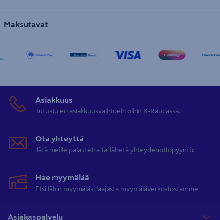
Maksutavat
Asiakkuus
Tutustu eri asiakkuusvaihtoehtoihin K-Raudassa.
Ota yhteyttä
Jätä meille palautetta tai lähetä yhteydenottopyyntö.
Hae myymälää
Etsi lähin myymäläsi laajasta myymäläverkostostamme
Asiakaspalvelu