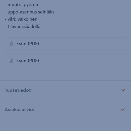
- muoto: pyöreä
- uppo-asennus seinään
- väri: valkoinen
- tilavuussäädöllä
Esite
(PDF)
avautuu uuteen välilehteen
Esite
(PDF)
avautuu uuteen välilehteen
Tuotetiedot
Asiakasarviot