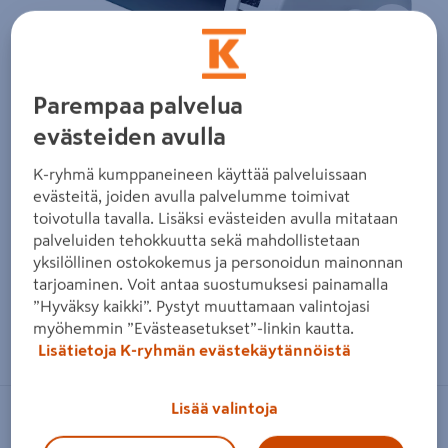
Edellinen
Seura
Parempaa palvelua
evästeiden avulla
K-ryhmä kumppaneineen käyttää palveluissaan
evästeitä, joiden avulla palvelumme toimivat
toivotulla tavalla. Lisäksi evästeiden avulla mitataan
palveluiden tehokkuutta sekä mahdollistetaan
yksilöllinen ostokokemus ja personoidun mainonnan
tarjoaminen. Voit antaa suostumuksesi painamalla
”Hyväksy kaikki”. Pystyt muuttamaan valintojasi
Zoomaa kuvaa sormilla kosketusnäytöllä
myöhemmin ”Evästeasetukset”-linkin kautta.
Lisätietoja K-ryhmän evästekäytännöistä
Lisää valintoja
FLÄKTGROUP