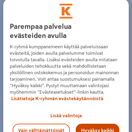
Parempaa palvelua
evästeiden avulla
K-ryhmä kumppaneineen käyttää palveluissaan
evästeitä, joiden avulla palvelumme toimivat
toivotulla tavalla. Lisäksi evästeiden avulla mitataan
palveluiden tehokkuutta sekä mahdollistetaan
yksilöllinen ostokokemus ja personoidun mainonnan
tarjoaminen. Voit antaa suostumuksesi painamalla
”Hyväksy kaikki”. Pystyt muuttamaan valintojasi
Zoomaa kuvaa sormilla kosketusnäytöllä
myöhemmin ”Evästeasetukset”-linkin kautta.
Lisätietoja K-ryhmän evästekäytännöistä
Lisää valintoja
W.STEPS
Rajoitinpaketti W.steps WTS RD LP-
Vain välttämättömät
Hyväksy kaikki