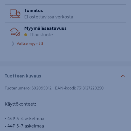
Toimitus
Ei ostettavissa verkosta
Myymäläsaatavuus
Tilaustuote
Valitse myymälä
Tuotteen kuvaus
Tuotenumero
:
502095012
EAN-koodi
:
7318127220250
Käyttökohteet:
• 44P 3–4 askelmaa
• 44P 5–7 askelmaa