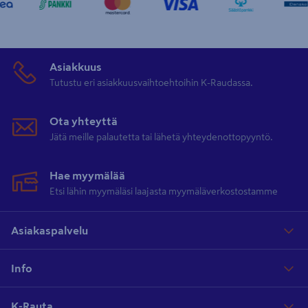
Asiakkuus
Tutustu eri asiakkuusvaihtoehtoihin K-Raudassa.
Ota yhteyttä
Jätä meille palautetta tai lähetä yhteydenottopyyntö.
Hae myymälää
Etsi lähin myymäläsi laajasta myymäläverkostostamme
Asiakaspalvelu
Info
K-Rauta