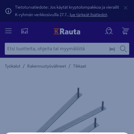
Tietoturvatiedote: Jos käytät kryptolompakkoa ja vierailit
K-ryhmän verkkosivuilla 27.7.,
lue tärkeät lisätiedot
.
/
/
Työkalut
Rakennustyövälineet
Tikkaat
Yksityiskohtainen kuvaus löytyy Tuotteen kuvaus -maamerki