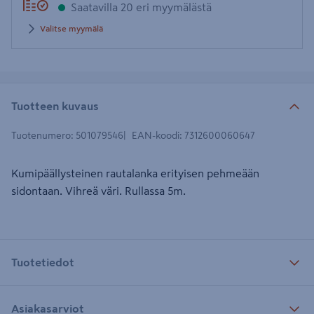
Saatavilla 20 eri myymälästä
Valitse myymälä
Tuotteen kuvaus
Tuotenumero
:
501079546
EAN-koodi
:
7312600060647
Kumipäällysteinen rautalanka erityisen pehmeään
sidontaan. Vihreä väri. Rullassa 5m.
Tuotetiedot
Asiakasarviot