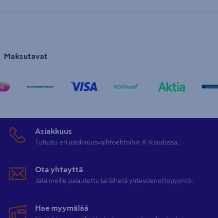
Maksutavat
Asiakkuus
Tutustu eri asiakkuusvaihtoehtoihin K-Raudassa.
Ota yhteyttä
Jätä meille palautetta tai lähetä yhteydenottopyyntö.
Hae myymälää