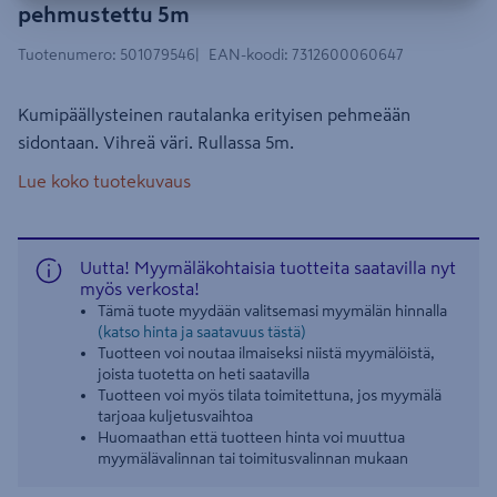
pehmustettu 5m
Tuotenumero
:
501079546
EAN-koodi
:
7312600060647
Kumipäällysteinen rautalanka erityisen pehmeään
sidontaan. Vihreä väri. Rullassa 5m.
Lue koko tuotekuvaus
Uutta! Myymäläkohtaisia tuotteita saatavilla nyt
myös verkosta!
Tämä tuote myydään valitsemasi myymälän hinnalla
(katso hinta ja saatavuus tästä)
Tuotteen voi noutaa ilmaiseksi niistä myymälöistä,
joista tuotetta on heti saatavilla
Tuotteen voi myös tilata toimitettuna, jos myymälä
tarjoaa kuljetusvaihtoa
Huomaathan että tuotteen hinta voi muuttua
myymälävalinnan tai toimitusvalinnan mukaan