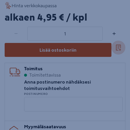
Hinta verkkokaupassa
4,95€/kpl
alkaen
4,95 €
/ kpl
1 tuotetta
Määrä
−
+
Lisää ostoskoriin
Toimitus
Toimitettavissa
Anna postinumero nähdäksesi
toimitusvaihtoehdot
POSTINUMERO
Syötä
Myymäläsaatavuus
postinumero