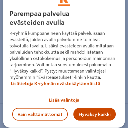
Parempaa palvelua
evästeiden avulla
K-ryhmä kumppaneineen käyttää palveluissaan
evästeitä, joiden avulla palvelumme toimivat
toivotulla tavalla. Lisäksi evästeiden avulla mitataan
palveluiden tehokkuutta sekä mahdollistetaan
yksilöllinen ostokokemus ja personoidun mainonnan
tarjoaminen. Voit antaa suostumuksesi painamalla
”Hyväksy kaikki”. Pystyt muuttamaan valintojasi
myöhemmin ”Evästeasetukset”-linkin kautta.
Lisätietoja K-ryhmän evästekäytännöistä
Zoomaa kuvaa sormilla kosketusnäytöllä
Lisää valintoja
Vain välttämättömät
Hyväksy kaikki
NELSON GARDEN
Rautalanka Nelson Garden