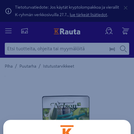
Tietoturvatiedote: Jos käytät kryptolompakkoa ja vierailit
K-ryhmän verkkosivuilla 27.7.,
lue tärkeät lisätiedot
.
/
/
Piha
Puutarha
Istutustarvikkeet
Yksityiskohtainen kuvaus löytyy Tuotteen kuvaus -maamerki