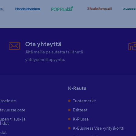
Ota yhteyttä
Jätä meille palautetta tai lähetä
yhteydenottopyyntö.
K-Rauta
jaseloste
Tuotemerkit
tavuusseloste
Esitteet
pan tilaus- ja
K-Plussa
ehdot
K-Business Visa -yrityskortti
hdot