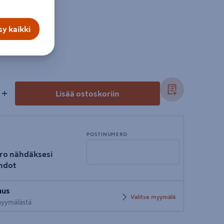
y kaikki
+
Lisää ostoskoriin
POSTINUMERO
ro nähdäksesi
hdot
Syötä
uus
postinumero
Valitse myymälä
 myymälästä