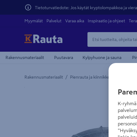
Tietoturvatiedote: Jos käytät kryptolompakkoa ja vierai
Myymälät
Palvelut
Varaa aika
Inspiraatio ja ohjeet
Tera
Rakennusmateriaalit
Puutavara
Kylpyhuone ja sauna
Pi
/
/
Rakennusmateriaalit
Pienrauta ja kiinnikkeet
Köydet, 
Yksityiskohtainen kuvaus löytyy Tuotteen kuvaus -
Parem
K-ryhmä 
palvelum
palvelui
personoi
”Hyväksy
linkin ka