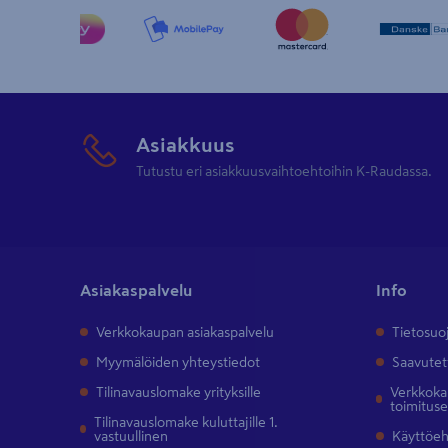
Asiakkuus
Tutustu eri asiakkuusvaihtoehtoihin K-Raudassa.
Asiakaspalvelu
Info
Verkkokaupan asiakaspalvelu
Tietosuo
Myymälöiden yhteystiedot
Saavutet
Tilinavauslomake yrityksille
Verkkokau
toimitus
Tilinavauslomake kuluttajille 1.
vastuullinen
Käyttöe