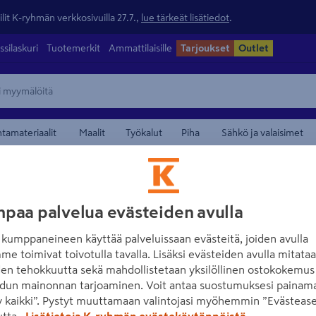
lit K-ryhmän verkkosivuilla 27.7.,
lue tärkeät lisätiedot
.
ssilaskuri
Tuotemerkit
Ammattilaisille
Tarjoukset
Outlet
ntamateriaalit
Maalit
Työkalut
Piha
Sähkö ja valaisimet
/
rautalangat ja ketjut
Rautalangat ja sidontalangat
maamerkistä
PROF
paa palvelua evästeiden avulla
Rautalanka PROF 
kumppaneineen käyttää palveluissaan evästeitä, joiden avulla
me toimivat toivotulla tavalla. Lisäksi evästeiden avulla mitata
Tuotenumero
:
501539988
EA
den tehokkuutta sekä mahdollistetaan yksilöllinen ostokokemus 
dun mainonnan tarjoaminen. Voit antaa suostumuksesi painama
Sinkitty teräsrautalanka. 
 kaikki”. Pystyt muuttamaan valintojasi myöhemmin ”Evästease
utta.
Lisätietoja K-ryhmän evästekäytännöistä