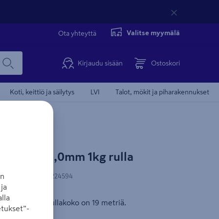
Valitse myymälä
Ota yhteyttä
Kirjaudu sisään
Ostoskori
Koti, keittiö ja säilytys
LVI
Talot, mökit ja piharakennukset
sinkitty 3,0mm 1kg rulla
an
N-koodi
:
6438313224594
ja
lla
Paksuus 3 mm. Rullakoko on 19 metriä.
tukset”-