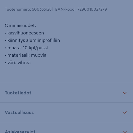
Tuotenumero
:
500355126
EAN-koodi
:
7290010027279
Ominaisuudet:
• kasvihuoneeseen
• kiinnitys alumiiniprofiiliin
• määrä: 10 kpl/pussi
• materiaali: muovia
• väri: vihreä
Tuotetiedot
Vastuullisuus
Asiakasarviot