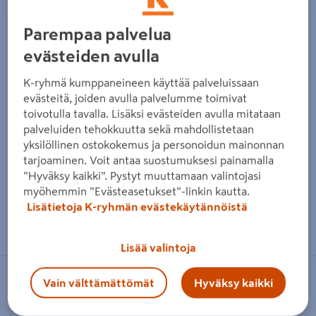
Parempaa palvelua
evästeiden avulla
K-ryhmä kumppaneineen käyttää palveluissaan
evästeitä, joiden avulla palvelumme toimivat
toivotulla tavalla. Lisäksi evästeiden avulla mitataan
palveluiden tehokkuutta sekä mahdollistetaan
yksilöllinen ostokokemus ja personoidun mainonnan
tarjoaminen. Voit antaa suostumuksesi painamalla
”Hyväksy kaikki”. Pystyt muuttamaan valintojasi
myöhemmin ”Evästeasetukset”-linkin kautta.
Lisätietoja K-ryhmän evästekäytännöistä
Zoomaa kuvaa sormilla kosketusnäytöllä
Lisää valintoja
Vain välttämättömät
Hyväksy kaikki
CANOPIA BY PALRAM
Ripustuskoukut Palram-Canopia