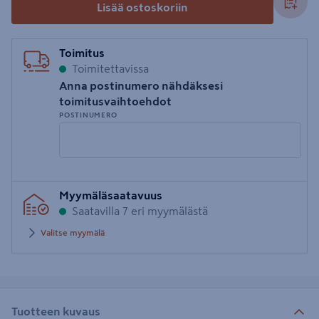
Lisää ostoskoriin
Toimitus
Toimitettavissa
Anna postinumero nähdäksesi
toimitusvaihtoehdot
POSTINUMERO
Syötä
Myymäläsaatavuus
postinumero
Saatavilla 7 eri myymälästä
Valitse myymälä
Tuotteen kuvaus