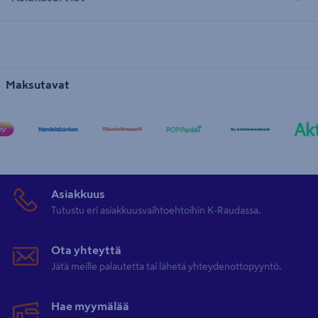
Maksutavat
Asiakkuus
Tutustu eri asiakkuusvaihtoehtoihin K-Raudassa.
Ota yhteyttä
Jätä meille palautetta tai lähetä yhteydenottopyyntö.
Hae myymälää