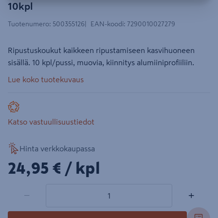
10kpl
Tuotenumero
:
500355126
EAN-koodi
:
7290010027279
Ripustuskoukut kaikkeen ripustamiseen kasvihuoneen
sisällä. 10 kpl/pussi, muovia, kiinnitys alumiiniprofiiliin.
Lue koko tuotekuvaus
Katso vastuullisuustiedot
Hinta verkkokaupassa
24,95€/kpl
24,95 €
/ kpl
1 tuotetta
Määrä
−
+