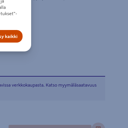
ja
lla
eys n. 1-1,5m
tukset”-
 I-III
yskuu
y kaikki
tavissa verkkokaupasta. Katso myymäläsaatavuus