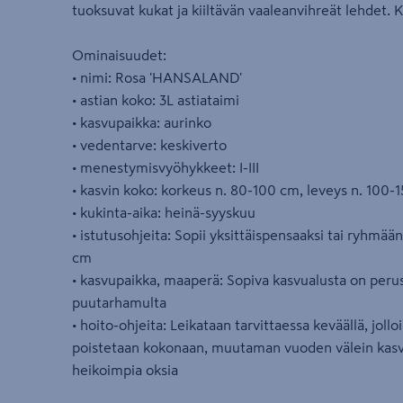
tuoksuvat kukat ja kiiltävän vaaleanvihreät lehdet. 
Ominaisuudet:
• nimi: Rosa 'HANSALAND'
• astian koko: 3L astiataimi
• kasvupaikka: aurinko
• vedentarve: keskiverto
• menestymisvyöhykkeet: I-III
• kasvin koko: korkeus n. 80-100 cm, leveys n. 100-
• kukinta-aika: heinä-syyskuu
• istutusohjeita: Sopii yksittäispensaaksi tai ryhmään
cm
• kasvupaikka, maaperä: Sopiva kasvualusta on perusl
puutarhamulta
• hoito-ohjeita: Leikataan tarvittaessa keväällä, joll
poistetaan kokonaan, muutaman vuoden välein kasvu
heikoimpia oksia