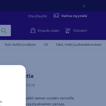
Valitse myymälä
Ota yhteyttä
Kirjaudu sisään
Ostoskori
Koti, keittiö ja säilytys
LVI
Talot, mökit ja piharakennukset
land 3l astia
N-koodi
:
6419127702218
tavanpunaiset. Kukkii saman vuoden versoilla
an
ivis, leveähkö ja pystyoksainen pensas.