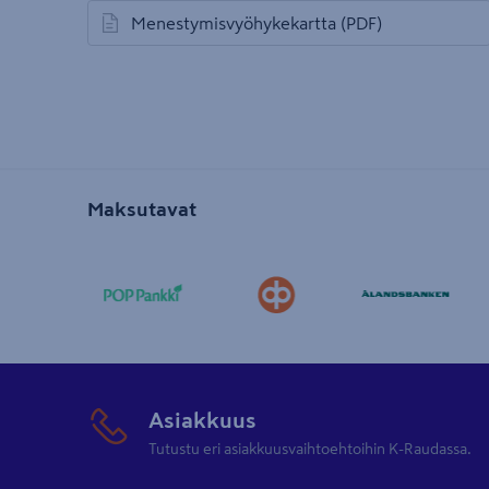
Menestymisvyöhykekartta
(PDF)
avautuu uuteen välilehteen
Maksutavat
Asiakkuus
Tutustu eri asiakkuusvaihtoehtoihin K-Raudassa.