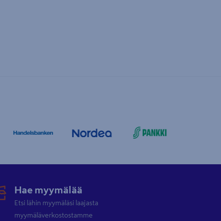
Hae myymälää
Etsi lähin myymäläsi laajasta
myymäläverkostostamme