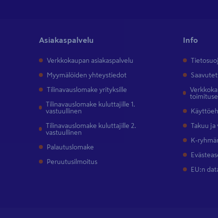
Asiakaspalvelu
Info
Verkkokaupan asiakaspalvelu
Tietosuo
Myymälöiden yhteystiedot
Saavutet
Tilinavauslomake yrityksille
Verkkokau
toimitus
Tilinavauslomake kuluttajille 1.
vastuullinen
Käyttöe
Tilinavauslomake kuluttajille 2.
Takuu ja
vastuullinen
K-ryhmän
Palautuslomake
Evästeas
Peruutusilmoitus
EU:n dat