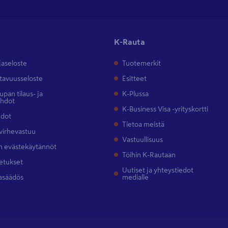
K-Rauta
jaseloste
Tuotemerkit
tavuusseloste
Esitteet
pan tilaus- ja
K-Plussa
ehdot
K-Business Visa -yrityskortti
hdot
Tietoa meistä
 virhevastuu
Vastuullisuus
 evästekäytännöt
Töihin K-Rautaan
etukset
Uutiset ja yhteystiedot
asäädös
medialle