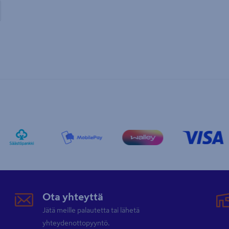
Ota yhteyttä
Jätä meille palautetta tai lähetä
yhteydenottopyyntö.