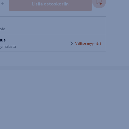
+
Lisää ostoskoriin
osta
uus
Valitse myymälä
myymälästä