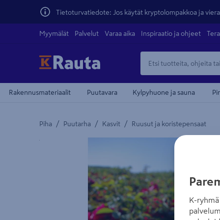
Tietoturvatiedote: Jos käytät kryptolompakkoa ja vierai
Myymälät
Palvelut
Varaa aika
Inspiraatio ja ohjeet
Tera
Rakennusmateriaalit
Puutavara
Kylpyhuone ja sauna
Pi
/
/
/
Piha
Puutarha
Kasvit
Ruusut ja koristepensaat
Yksityiskohtainen kuvaus löytyy Tuotteen kuvaus -
Parem
K-ryhmä 
palvelum