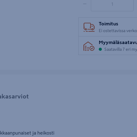
−
Toimitus
Ei ostettavissa verk
Myymäläsaatav
Saatavilla 7 eri 
akasarviot
rkkaanpunaiset ja heikosti