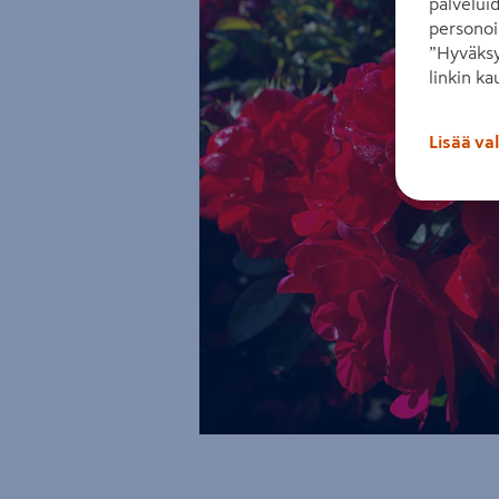
palvelui
personoi
”Hyväksy
linkin ka
Lisää va