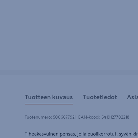
Tuotteen kuvaus
Tuotetiedot
Asi
Tuotenumero
:
500667792
EAN-koodi
:
6419127702218
Tiheäkasvuinen pensas, jolla puolikerrotut, syvän ki