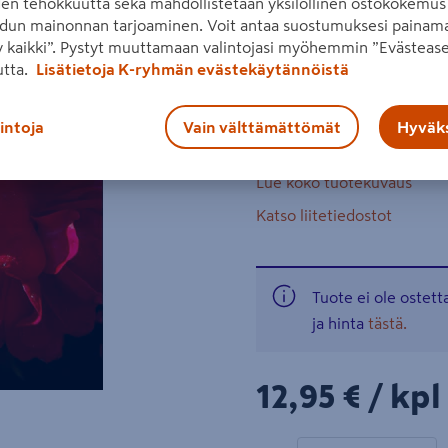
den tehokkuutta sekä mahdollistetaan yksilöllinen ostokokemus 
dun mainonnan tarjoaminen. Voit antaa suostumuksesi painama
korkeus n. 0,8-1m, lev
 kaikki”. Pystyt muuttamaan valintojasi myöhemmin ”Evästease
utta.
Lisätietoja K-ryhmän evästekäytännöistä
menestymisvyöhykkeet:
kukinta-aika heinä-sy
lintoja
Vain välttämättömät
Hyväks
kasvupaikka: aurinko
Lue koko tuotekuvaus
Katso liitetiedostot
Tuote ei ole ostet
ja hinta
tästä.
12,95€/kpl
12,95 €
/ kpl
1 tuotetta
Määrä