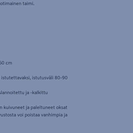
Kotimainen taimi.
150 cm
 istutettavaksi, istutusväli 80-90
annoitettu ja -kalkittu
oin kuivuneet ja paleltuneet oksat
stosta voi poistaa vanhimpia ja