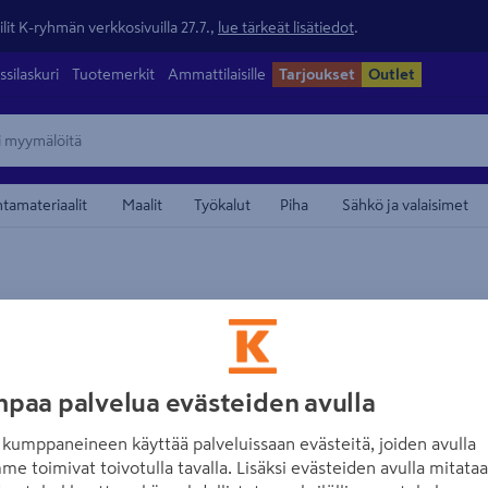
lit K-ryhmän verkkosivuilla 27.7.,
lue tärkeät lisätiedot
.
ssilaskuri
Tuotemerkit
Ammattilaisille
Tarjoukset
Outlet
ntamateriaalit
Maalit
Työkalut
Piha
Sähkö ja valaisimet
maamerkistä
NO BRAND
Ruusu Rosa Hansa
Tuotenumero
:
500667792
EA
paa palvelua evästeiden avulla
kumppaneineen käyttää palveluissaan evästeitä, joiden avulla
Kukat puolikerrotut ja lois
me toimivat toivotulla tavalla. Lisäksi evästeiden avulla mitata
heinäkuusta syyskuuhun. Ti