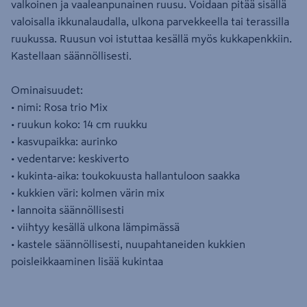
valkoinen ja vaaleanpunainen ruusu. Voidaan pitää sisällä
valoisalla ikkunalaudalla, ulkona parvekkeella tai terassilla
ruukussa. Ruusun voi istuttaa kesällä myös kukkapenkkiin.
Kastellaan säännöllisesti.
Ominaisuudet:
• nimi: Rosa trio Mix
• ruukun koko: 14 cm ruukku
• kasvupaikka: aurinko
• vedentarve: keskiverto
• kukinta-aika: toukokuusta hallantuloon saakka
• kukkien väri: kolmen värin mix
• lannoita säännöllisesti
• viihtyy kesällä ulkona lämpimässä
• kastele säännöllisesti, nuupahtaneiden kukkien
poisleikkaaminen lisää kukintaa