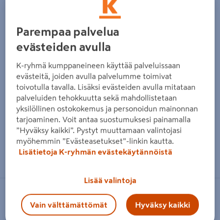
Parempaa palvelua
evästeiden avulla
K-ryhmä kumppaneineen käyttää palveluissaan
evästeitä, joiden avulla palvelumme toimivat
toivotulla tavalla. Lisäksi evästeiden avulla mitataan
palveluiden tehokkuutta sekä mahdollistetaan
yksilöllinen ostokokemus ja personoidun mainonnan
tarjoaminen. Voit antaa suostumuksesi painamalla
”Hyväksy kaikki”. Pystyt muuttamaan valintojasi
myöhemmin ”Evästeasetukset”-linkin kautta.
Zoomaa kuvaa sormilla kosketusnäytöllä
Lisätietoja K-ryhmän evästekäytännöistä
Lisää valintoja
NO BRAND
Vain välttämättömät
Hyväksy kaikki
Ruusu Trio Mix 14cm ruukku