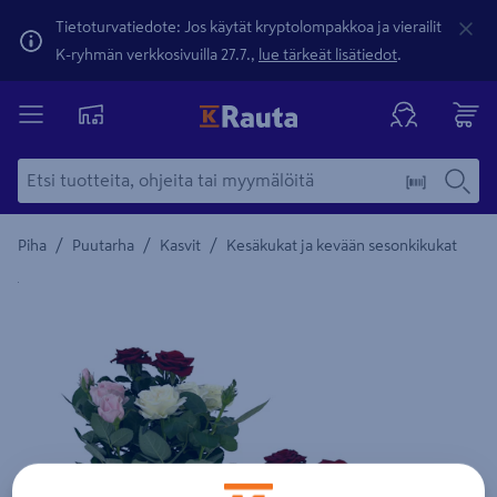
Tietoturvatiedote: Jos käytät kryptolompakkoa ja vierailit
K-ryhmän verkkosivuilla 27.7.,
lue tärkeät lisätiedot
.
/
/
/
Piha
Puutarha
Kasvit
Kesäkukat ja kevään sesonkikukat
Yksityiskohtainen kuvaus löytyy Tuotteen kuvaus -maamerki
Edellinen
Seura