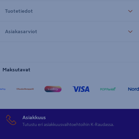
Tuotetiedot
Asiakasarviot
Maksutavat
Asiakkuus
Tutustu eri asiakkuusvaihtoehtoihin K-Raudassa.