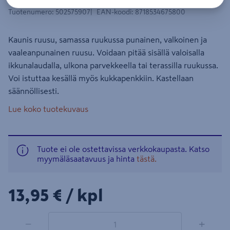
Tuotenumero
:
502575907
EAN-koodi
:
8718534675800
Kaunis ruusu, samassa ruukussa punainen, valkoinen ja
vaaleanpunainen ruusu. Voidaan pitää sisällä valoisalla
ikkunalaudalla, ulkona parvekkeella tai terassilla ruukussa.
Voi istuttaa kesällä myös kukkapenkkiin. Kastellaan
säännöllisesti.
Lue koko tuotekuvaus
Tuote ei ole ostettavissa verkkokaupasta. Katso
myymäläsaatavuus ja hinta
tästä.
13,95€/kpl
13,95 €
/ kpl
1 tuotetta
Määrä
−
+