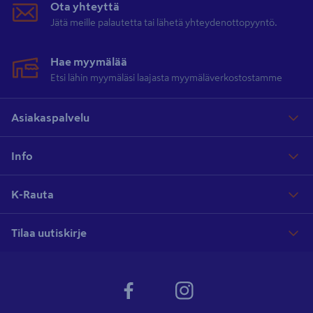
Ota yhteyttä
Jätä meille palautetta tai lähetä yhteydenottopyyntö.
Hae myymälää
Etsi lähin myymäläsi laajasta myymäläverkostostamme
Asiakaspalvelu
Info
K-Rauta
Tilaa uutiskirje