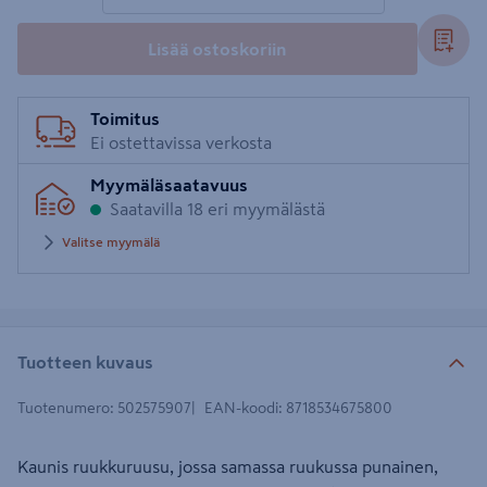
Lisää ostoskoriin
Toimitus
Ei ostettavissa verkosta
Myymäläsaatavuus
Saatavilla 18 eri myymälästä
Valitse myymälä
Tuotteen kuvaus
Tuotenumero
:
502575907
EAN-koodi
:
8718534675800
Kaunis ruukkuruusu, jossa samassa ruukussa punainen,