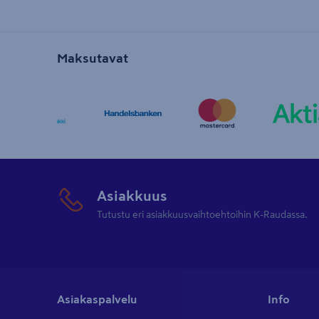
Maksutavat
Asiakkuus
Tutustu eri asiakkuusvaihtoehtoihin K-Raudassa.
Asiakaspalvelu
Info