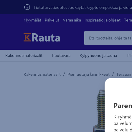
Tietoturvatiedote: Jos käytät kryptolompakkoa ja vierai
Myymälät
Palvelut
Varaa aika
Inspiraatio ja ohjeet
Tera
Rakennusmateriaalit
Puutavara
Kylpyhuone ja sauna
Pi
/
/
Rakennusmateriaalit
Pienrauta ja kiinnikkeet
Terassin
Yksityiskohtainen kuvaus löytyy Tuotteen kuvaus -
Parem
K-ryhmä 
palvelum
palvelui