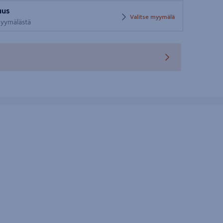
Syötä
uus
postinumero
Valitse myymälä
 myymälästä
teen