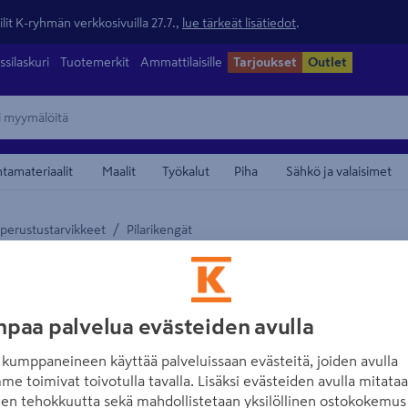
lit K-ryhmän verkkosivuilla 27.7.,
lue tärkeät lisätiedot
.
ssilaskuri
Tuotemerkit
Ammattilaisille
Tarjoukset
Outlet
ntamateriaalit
Maalit
Työkalut
Piha
Sähkö ja valaisimet
/
 perustustarvikkeet
Pilarikengät
maamerkistä
PROF
Säätöjalka PRO
M16
paa palvelua evästeiden avulla
Tuotenumero
:
502109529
EA
kumppaneineen käyttää palveluissaan evästeitä, joiden avulla
me toimivat toivotulla tavalla. Lisäksi evästeiden avulla mitata
den tehokkuutta sekä mahdollistetaan yksilöllinen ostokokemus 
Keltapassivoitu säätöjalka h