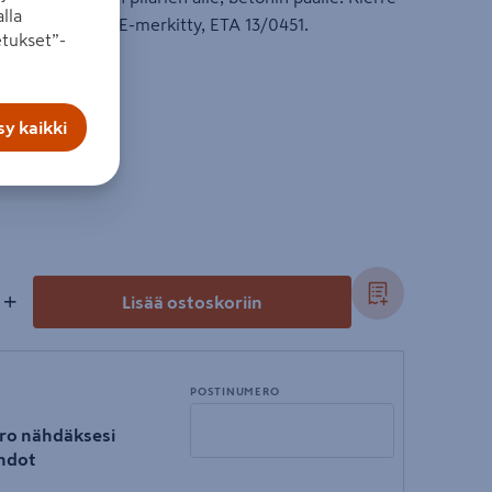
lla
rkeus 150 mm. CE-merkitty, ETA 13/0451.
tukset”-
y kaikki
+
Lisää ostoskoriin
POSTINUMERO
ro nähdäksesi
hdot