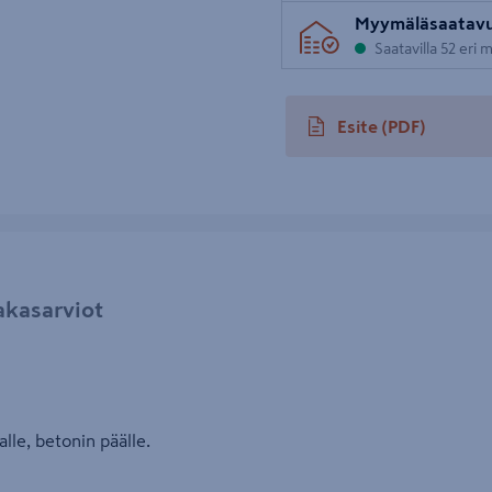
Myymäläsaatav
Saatavilla 52 eri
Esite
(PDF)
avautuu uuteen välileh
akasarviot
alle, betonin päälle.