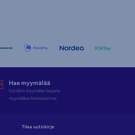
Hae myymälää
Etsi lähin myymäläsi laajasta
myymäläverkostostamme
Tilaa uutiskirje