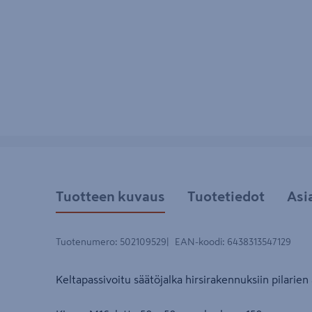
Tuotteen kuvaus
Tuotetiedot
Asi
Tuotenumero
:
502109529
EAN-koodi
:
6438313547129
Keltapassivoitu säätöjalka hirsirakennuksiin pilarien 