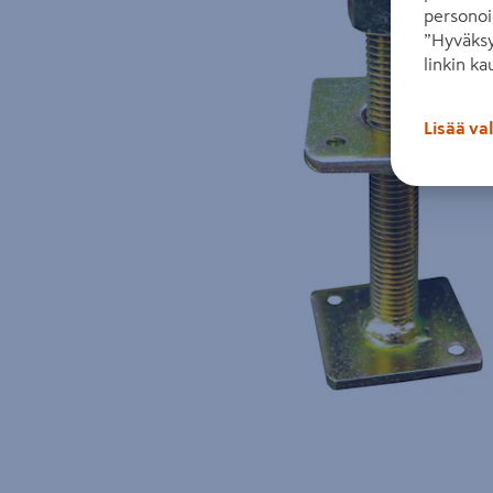
personoi
”Hyväksy
linkin ka
Lisää va