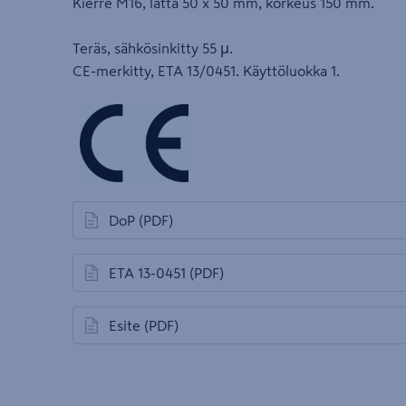
Kierre M16, latta 50 x 50 mm, korkeus 150 mm.
Teräs, sähkösinkitty 55 μ.
CE-merkitty, ETA 13/0451. Käyttöluokka 1.
DoP
(PDF)
avautuu uuteen välilehteen
ETA 13-0451
(PDF)
avautuu uuteen välilehteen
Esite
(PDF)
avautuu uuteen välilehteen