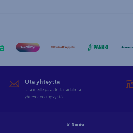
Ota yhteyttä
Jätä meille palautetta tai lähetä
yhteydenottopyyntö.
K-Rauta