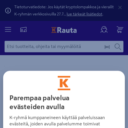
Tietoturvatiedote: Jos käytät kryptolompakkoa ja vierailit
K-ryhmän verkkosivuilla 27.7.,
lue tärkeät lisätiedot
.
Yksityiskohtainen kuvaus löytyy Tuotteen kuvaus -maamerki
Zoomaa kuvaa sormilla kosketusnäytöllä
Parempaa palvelua
evästeiden avulla
K-ryhmä kumppaneineen käyttää palveluissaan
evästeitä, joiden avulla palvelumme toimivat