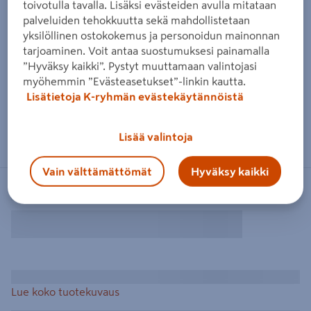
toivotulla tavalla. Lisäksi evästeiden avulla mitataan
palveluiden tehokkuutta sekä mahdollistetaan
yksilöllinen ostokokemus ja personoidun mainonnan
tarjoaminen. Voit antaa suostumuksesi painamalla
”Hyväksy kaikki”. Pystyt muuttamaan valintojasi
myöhemmin ”Evästeasetukset”-linkin kautta.
Lisätietoja K-ryhmän evästekäytännöistä
Lisää valintoja
Vain välttämättömät
Hyväksy kaikki
Lue koko tuotekuvaus