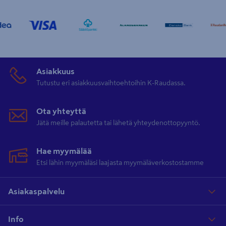
Asiakkuus
Tutustu eri asiakkuusvaihtoehtoihin K-Raudassa.
Ota yhteyttä
Jätä meille palautetta tai lähetä yhteydenottopyyntö.
Hae myymälää
Etsi lähin myymäläsi laajasta myymäläverkostostamme
Asiakaspalvelu
Info