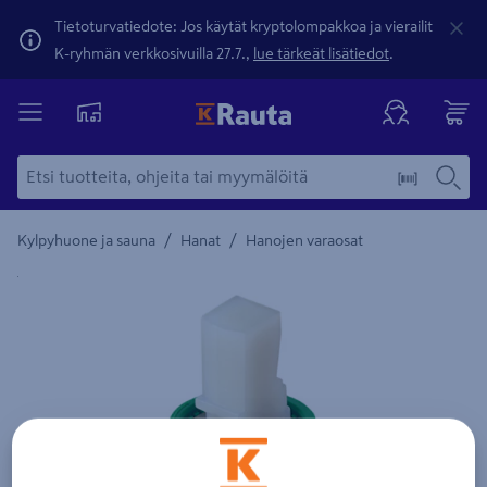
Tietoturvatiedote: Jos käytät kryptolompakkoa ja vierailit
K-ryhmän verkkosivuilla 27.7.,
lue tärkeät lisätiedot
.
/
/
Kylpyhuone ja sauna
Hanat
Hanojen varaosat
Yksityiskohtainen kuvaus löytyy Tuotteen kuvaus -maamerki