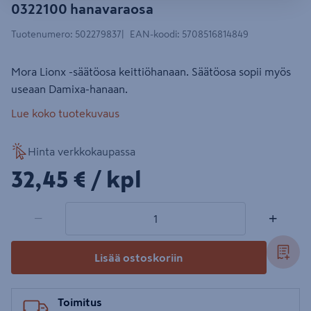
0322100 hanavaraosa
Tuotenumero
:
502279837
EAN-koodi
:
5708516814849
Mora Lionx -säätöosa keittiöhanaan. Säätöosa sopii myös
useaan Damixa-hanaan.
Lue koko tuotekuvaus
Hinta verkkokaupassa
32,45€/kpl
32,45 €
/ kpl
1 tuotetta
Määrä
−
+
Lisää ostoskoriin
Toimitus