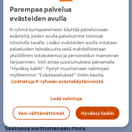
Parempaa palvelua
evästeiden avulla
K-ryhmä kumppaneineen käyttää palveluissaan
evästeitä, joiden avulla palvelumme toimivat
toivotulla tavalla. Lisäksi evästeiden avulla mitataan
palveluiden tehokkuutta sekä mahdollistetaan
yksilöllinen ostokokemus ja personoidun mainonnan
tarjoaminen. Voit antaa suostumuksesi painamalla
”Hyväksy kaikki”. Pystyt muuttamaan valintojasi
myöhemmin ”Evästeasetukset”-linkin kautta.
Lisätietoja K-ryhmän evästekäytännöistä
Zoomaa kuvaa sormilla kosketusnäytöllä
Lisää valintoja
Vain välttämättömät
Hyväksy kaikki
MORA ARMATUR
Säätöosa keittiöhanaan Mora