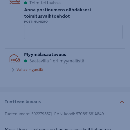
Toimitettavissa
Anna postinumero nähdäksesi
toimitusvaihtoehdot
POSTINUMERO
Syötä
Myymäläsaatavuus
postinumero
Saatavilla 1 eri myymälästä
Valitse myymälä
Tuotteen kuvaus
Tuotenumero
:
502279837
EAN-koodi
:
5708516814849
Mora Lionx -säätöosa on hanavaraosa keittiöhanaan.