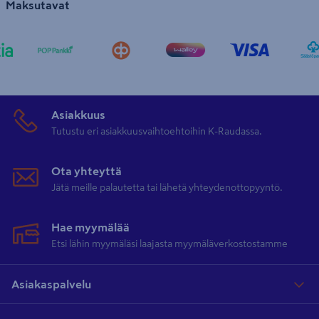
Maksutavat
Asiakkuus
Tutustu eri asiakkuusvaihtoehtoihin K-Raudassa.
Ota yhteyttä
Jätä meille palautetta tai lähetä yhteydenottopyyntö.
Hae myymälää
Etsi lähin myymäläsi laajasta myymäläverkostostamme
Asiakaspalvelu