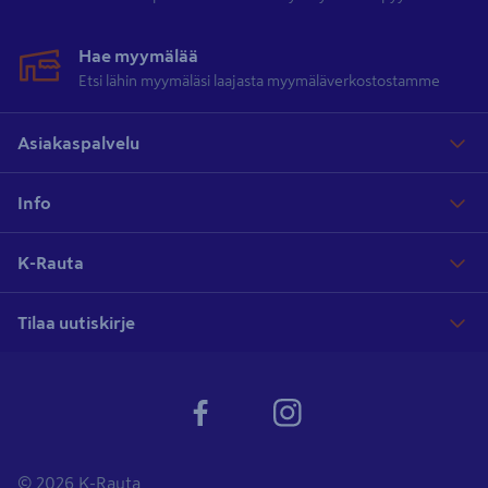
Hae myymälää
Etsi lähin myymäläsi laajasta myymäläverkostostamme
Asiakaspalvelu
Info
K-Rauta
Tilaa uutiskirje
© 2026 K-Rauta