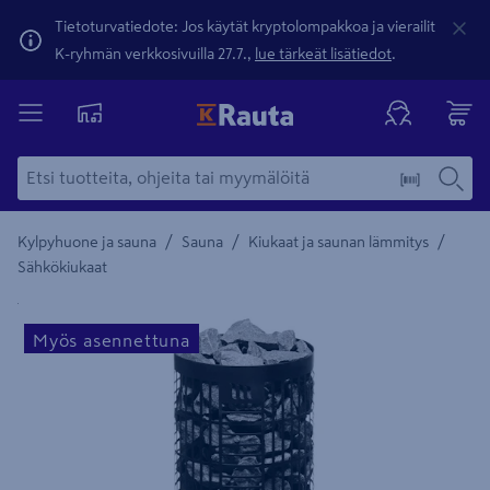
Tietoturvatiedote: Jos käytät kryptolompakkoa ja vierailit
K-ryhmän verkkosivuilla 27.7.,
lue tärkeät lisätiedot
.
/
/
/
Kylpyhuone ja sauna
Sauna
Kiukaat ja saunan lämmitys
Sähkökiukaat
Yksityiskohtainen kuvaus löytyy Tuotteen kuvaus -maamerki
Myös asennettuna