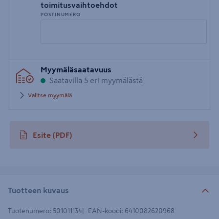
toimitusvaihtoehdot
POSTINUMERO
Syötä
Myymäläsaatavuus
postinumero
Saatavilla 5 eri myymälästä
Valitse myymälä
Esite
(PDF)
avautuu uuteen välilehteen
Tuotteen kuvaus
Tuotenumero
:
501011134
EAN-koodi
:
6410082620968