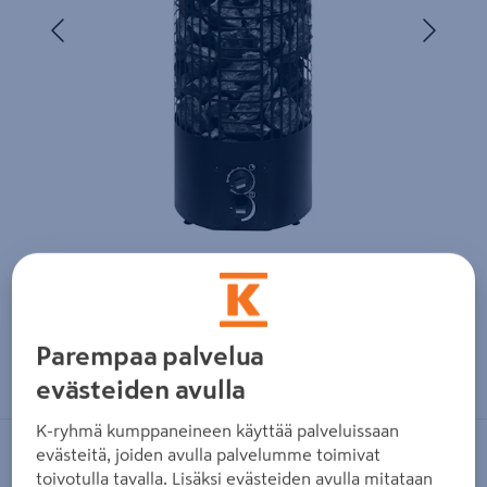
Edellinen
Seura
Parempaa palvelua
Zoomaa kuvaa sormilla kosketusnäytöllä
evästeiden avulla
K-ryhmä kumppaneineen käyttää palveluissaan
evästeitä, joiden avulla palvelumme toimivat
MONDEX
toivotulla tavalla. Lisäksi evästeiden avulla mitataan