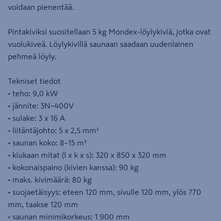
voidaan pienentää.
Pintakiviksi suositellaan 5 kg Mondex-löylykiviä, jotka ovat
vuolukiveä. Löylykivillä saunaan saadaan uudenlainen
pehmeä löyly.
Tekniset tiedot
• teho: 9,0 kW
• jännite: 3N~400V
• sulake: 3 x 16 A
• liitäntäjohto: 5 x 2,5 mm²
• saunan koko: 8–15 m³
• kiukaan mitat (l x k x s): 320 x 850 x 320 mm
• kokonaispaino (kivien kanssa): 90 kg
• maks. kivimäärä: 80 kg
• suojaetäisyys: eteen 120 mm, sivulle 120 mm, ylös 770
mm, taakse 120 mm
• saunan minimikorkeus: 1 900 mm