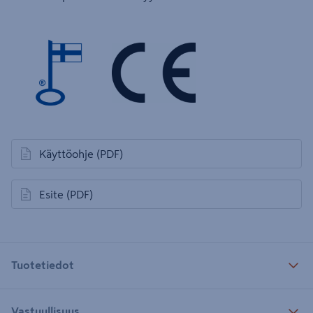
Käyttöohje
(PDF)
avautuu uuteen välilehteen
Esite
(PDF)
avautuu uuteen välilehteen
Tuotetiedot
Vastuullisuus