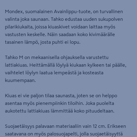
Mondex, suomalainen Avainlippu-tuote, on turvallinen
valinta joka saunaan. Tahko edustaa uuden sukupolven
pilarikiukaita, joissa kiuaskivet voidaan laittaa myös
vastusten keskelle. Näin saadaan koko kivimäärälle
tasainen lämpö, josta puhti ei lopu.
Tahko M on mekaanisella ohjauksella varustettu
lattiakiuas. Heittämällä löylyä kiukaan kylkeen tai päälle,
vaihtelet löylyn laatua lempeästä ja kosteasta
kuumempaan.
Kiuas ei vie paljon tilaa saunasta, joten se on helppo
asentaa myös pienempiinkin tiloihin. Joka puolelta
aukotettu lattiakiuas lämmittää koko pituudeltaan.
Suojaetäisyys palavaan materiaaliin vain 12 cm. Erikseen
saatavana on myös palosuojapelti, jolla suojaetäisyyttä