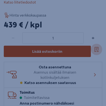
Katso liitetiedostot
Hinta verkkokaupassa
439€/kpl
439 €
/ kpl
1 tuotetta
Määrä
−
+
Lisää ostoskoriin
Osta asennettuna
Asennus sisältää ilmaisen
kotiinkuljetuksen
Katso asennuksen saatavuus
Toimitus
Toimitettavissa
Anna postinumero nähdäksesi