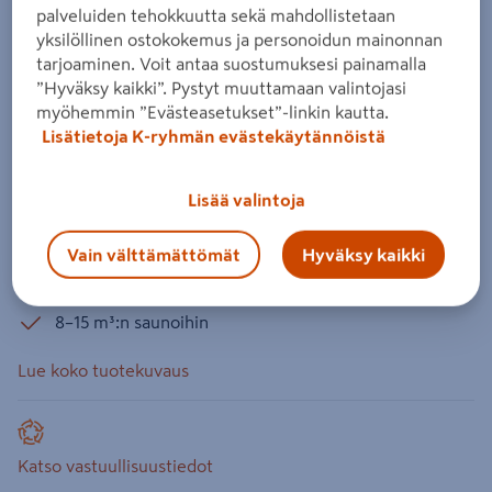
Sähkökiuas Mondex Tahko M 9,0kW
palveluiden tehokkuutta sekä mahdollistetaan
musta
yksilöllinen ostokokemus ja personoidun mainonnan
tarjoaminen. Voit antaa suostumuksesi painamalla
Tuotenumero
:
501011134
EAN-koodi
:
6410082620968
”Hyväksy kaikki”. Pystyt muuttamaan valintojasi
myöhemmin ”Evästeasetukset”-linkin kautta.
5.0
1 arvostelu
Lisätietoja K-ryhmän evästekäytännöistä
Mondex Tahko M -pilarikiukaassa yhdistyvät korkea
suomalainen laatu ja edullisuus. Tyylikäs valinta, kun haluat
Lisää valintoja
saunoa kunnon löylyissä. Optimaalisen kokoinen, ei vie
saunasta isoa tilaa. Väri musta. Kivimäärä 80 kg. 8–15 m³:n
Vain välttämättömät
Hyväksy kaikki
saunoihin.
8–15 m³:n saunoihin
Lue koko tuotekuvaus
Katso vastuullisuustiedot