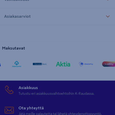
Asiakasarviot
Maksutavat
Asiakkuus
Tutustu eri asiakkuusvaihtoehtoihin K-Raudassa.
Ota yhteyttä
Jätä meille palautetta tai lähetä yhteydenottopyyntö.