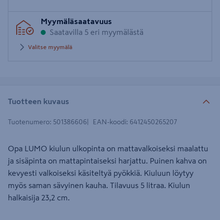
Syötä
Myymäläsaatavuus
postinumero
Saatavilla 5 eri myymälästä
Valitse myymälä
Tuotteen kuvaus
Tuotenumero
:
501386606
EAN-koodi
:
6412450265207
Opa LUMO kiulun ulkopinta on mattavalkoiseksi maalattu
ja sisäpinta on mattapintaiseksi harjattu. Puinen kahva on
kevyesti valkoiseksi käsiteltyä pyökkiä. Kiuluun löytyy
myös saman sävyinen kauha. Tilavuus 5 litraa. Kiulun
halkaisija 23,2 cm.