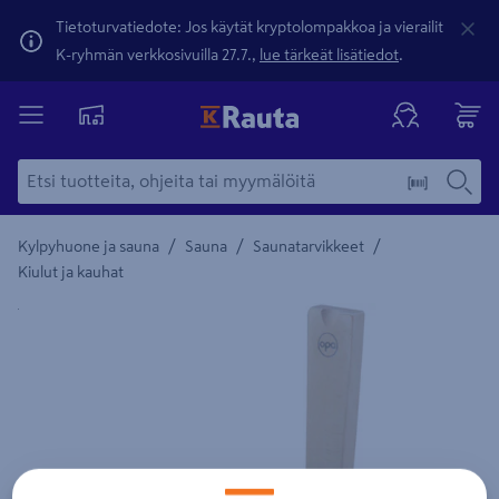
Tietoturvatiedote: Jos käytät kryptolompakkoa ja vierailit
K-ryhmän verkkosivuilla 27.7.,
lue tärkeät lisätiedot
.
/
/
/
Kylpyhuone ja sauna
Sauna
Saunatarvikkeet
Kiulut ja kauhat
Yksityiskohtainen kuvaus löytyy Tuotteen kuvaus -maamerki