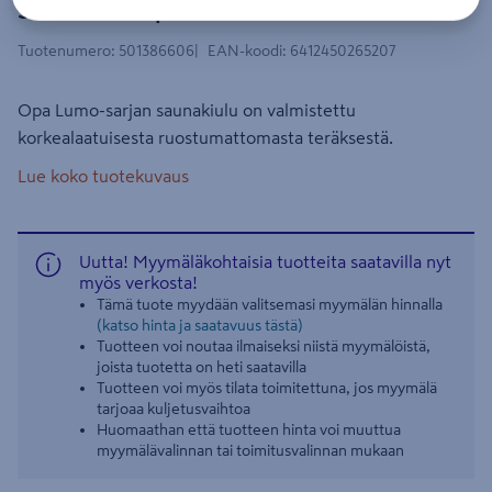
Saunakiulu Opa valkoinen 5l
Tuotenumero
:
501386606
EAN-koodi
:
6412450265207
Opa Lumo-sarjan saunakiulu on valmistettu
korkealaatuisesta ruostumattomasta teräksestä.
Lue koko tuotekuvaus
Uutta! Myymäläkohtaisia tuotteita saatavilla nyt
myös verkosta!
Tämä tuote myydään valitsemasi myymälän hinnalla
(katso hinta ja saatavuus tästä)
Tuotteen voi noutaa ilmaiseksi niistä myymälöistä,
joista tuotetta on heti saatavilla
Tuotteen voi myös tilata toimitettuna, jos myymälä
tarjoaa kuljetusvaihtoa
Huomaathan että tuotteen hinta voi muuttua
myymälävalinnan tai toimitusvalinnan mukaan