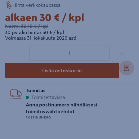
Hinta verkkokaupassa
30€/kpl
alkaen
30 €
/ kpl
36,18€/kpl
Norm.
36,18 €
/ kpl
30€/kpl
30 pv alin hinta:
30 €
/ kpl
Voimassa 31. lokakuuta 2026 asti
1 tuotetta
Määrä
−
+
Lisää ostoskoriin
Toimitus
Toimitettavissa
Anna postinumero nähdäksesi
toimitusvaihtoehdot
POSTINUMERO