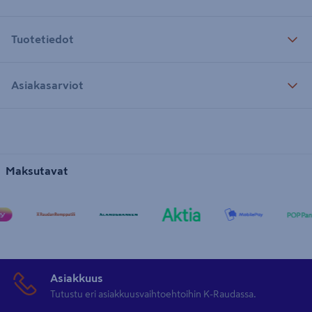
Tuotetiedot
Asiakasarviot
Maksutavat
Asiakkuus
Tutustu eri asiakkuusvaihtoehtoihin K-Raudassa.