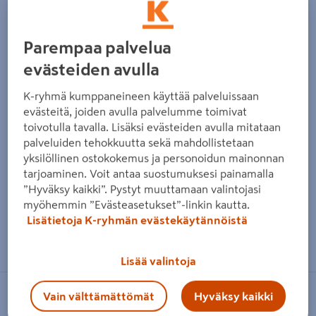
Edellinen
Seura
Parempaa palvelua
evästeiden avulla
K-ryhmä kumppaneineen käyttää palveluissaan
evästeitä, joiden avulla palvelumme toimivat
toivotulla tavalla. Lisäksi evästeiden avulla mitataan
palveluiden tehokkuutta sekä mahdollistetaan
yksilöllinen ostokokemus ja personoidun mainonnan
tarjoaminen. Voit antaa suostumuksesi painamalla
”Hyväksy kaikki”. Pystyt muuttamaan valintojasi
myöhemmin ”Evästeasetukset”-linkin kautta.
Lisätietoja K-ryhmän evästekäytännöistä
Zoomaa kuvaa sormilla kosketusnäytöllä
Lisää valintoja
Vain välttämättömät
Hyväksy kaikki
OPA