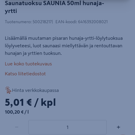
Saunatuoksu SAUNIA 50ml hunaja-
yrtti
Tuotenumero
:
500218217
EAN-koodi
:
6416392008021
Lisäämällä muutaman pisaran hunaja-yrtti-löylytuoksua
löylyveteesi, luot saunaasi miellyttävän ja rentouttavan
hunajan ja yrttien tuoksun.
Lue koko tuotekuvaus
Katso liitetiedostot
Hinta verkkokaupassa
5,01€/kpl
5,01 €
/ kpl
100,20€/l
100,20 €
/ l
1 tuotetta
Määrä
−
+