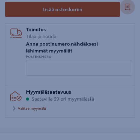
Lisää ostoskoriin
Toimitus
Tilaa ja nouda
Anna postinumero nähdäksesi
lähimmät myymälät
POSTINUMERO
Syötä
Myymäläsaatavuus
postinumero
Saatavilla 39 eri myymälästä
Valitse myymälä