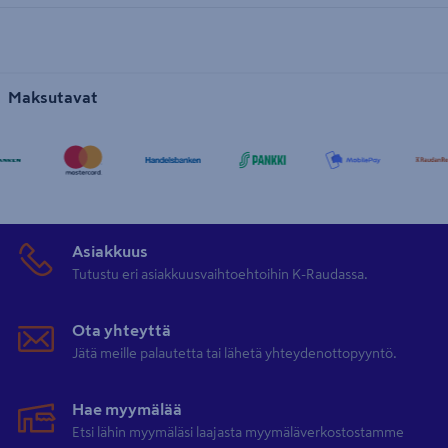
Maksutavat
Asiakkuus
Tutustu eri asiakkuusvaihtoehtoihin K-Raudassa.
Ota yhteyttä
Jätä meille palautetta tai lähetä yhteydenottopyyntö.
Hae myymälää
Etsi lähin myymäläsi laajasta myymäläverkostostamme