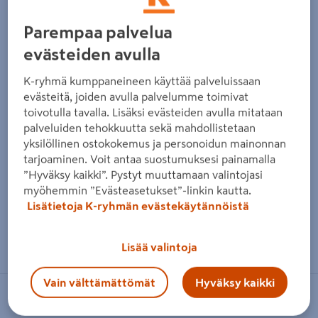
Parempaa palvelua
evästeiden avulla
K-ryhmä kumppaneineen käyttää palveluissaan
evästeitä, joiden avulla palvelumme toimivat
toivotulla tavalla. Lisäksi evästeiden avulla mitataan
palveluiden tehokkuutta sekä mahdollistetaan
yksilöllinen ostokokemus ja personoidun mainonnan
tarjoaminen. Voit antaa suostumuksesi painamalla
”Hyväksy kaikki”. Pystyt muuttamaan valintojasi
myöhemmin ”Evästeasetukset”-linkin kautta.
Lisätietoja K-ryhmän evästekäytännöistä
Zoomaa kuvaa sormilla kosketusnäytöllä
Lisää valintoja
Vain välttämättömät
Hyväksy kaikki
SAUNIA