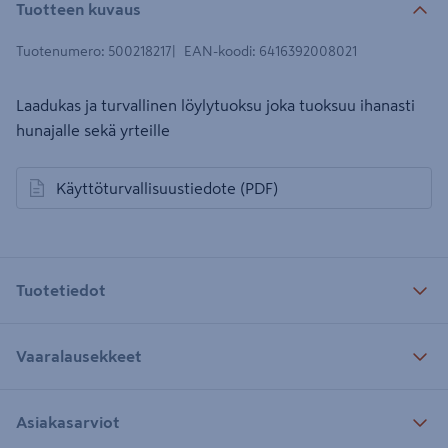
Tuotteen kuvaus
Tuotenumero
:
500218217
EAN-koodi
:
6416392008021
Laadukas ja turvallinen löylytuoksu joka tuoksuu ihanasti
hunajalle sekä yrteille
Käyttöturvallisuustiedote
(PDF)
avautuu uuteen välilehteen
Tuotetiedot
Vaaralausekkeet
Asiakasarviot