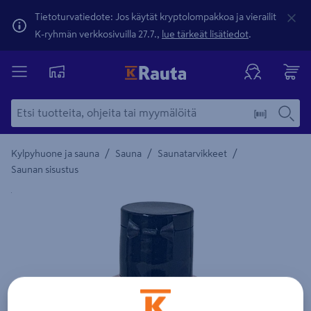
Tietoturvatiedote: Jos käytät kryptolompakkoa ja vierailit
K-ryhmän verkkosivuilla 27.7.,
lue tärkeät lisätiedot
.
/
/
/
Kylpyhuone ja sauna
Sauna
Saunatarvikkeet
Saunan sisustus
Yksityiskohtainen kuvaus löytyy Tuotteen kuvaus -maamerki