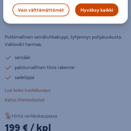
Seinätuhkakuppi Lappset CT-
Vain välttämättömät
Hyväksy kaikki
AW7024 harmaa
Tuotenumero
:
502278919
EAN-koodi
:
6438313631170
Putkimallinen seinätuhkakuppi, tyhjennys pohjaluukusta.
Vakioväri harmaa.
seinään
paloturvallinen tiivis rakenne
sadelippa
Lue koko tuotekuvaus
Katso liitetiedostot
Hinta verkkokaupassa
199€/kpl
199 €
/ kpl