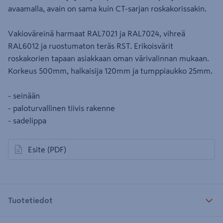
avaamalla, avain on sama kuin CT-sarjan roskakorissakin.
Vakioväreinä harmaat RAL7021 ja RAL7024, vihreä
RAL6012 ja ruostumaton teräs RST. Erikoisvärit
roskakorien tapaan asiakkaan oman värivalinnan mukaan.
Korkeus 500mm, halkaisija 120mm ja tumppiaukko 25mm.
- seinään
- paloturvallinen tiivis rakenne
- sadelippa
Esite
(PDF)
avautuu uuteen välilehteen
Tuotetiedot