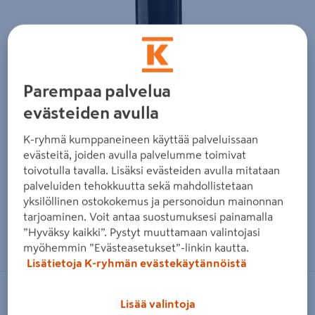
Parempaa palvelua
evästeiden avulla
K-ryhmä kumppaneineen käyttää palveluissaan
evästeitä, joiden avulla palvelumme toimivat
toivotulla tavalla. Lisäksi evästeiden avulla mitataan
palveluiden tehokkuutta sekä mahdollistetaan
yksilöllinen ostokokemus ja personoidun mainonnan
tarjoaminen. Voit antaa suostumuksesi painamalla
Zoomaa kuvaa sormilla kosketusnäytöllä
”Hyväksy kaikki”. Pystyt muuttamaan valintojasi
myöhemmin ”Evästeasetukset”-linkin kautta.
Lisätietoja K-ryhmän evästekäytännöistä
LAPPSET
Lisää valintoja