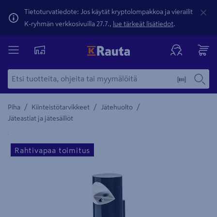
Tietoturvatiedote: Jos käytät kryptolompakkoa ja vierailit
K-ryhmän verkkosivuilla 27.7.,
lue tärkeät lisätiedot
.
/
/
/
Piha
Kiinteistötarvikkeet
Jätehuolto
Jäteastiat ja jätesäiliöt
Yksityiskohtainen kuvaus löytyy Tuotteen kuvaus -maamerki
Rahtivapaa toimitus