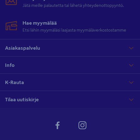
Jätä meille palautetta tai lähetä yhteydenottopyyntö.
Hae myymälää
Etsi lähin myymäläsi laajasta myymäläverkostostamme
Asiakaspalvelu
Info
K-Rauta
Tilaa uutiskirje