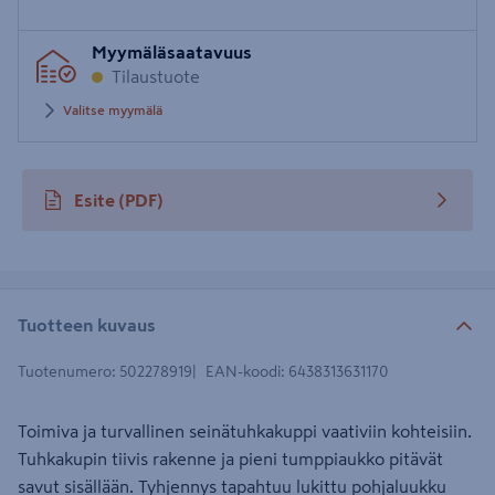
Syötä
Myymäläsaatavuus
postinumero
Tilaustuote
Valitse myymälä
Esite
(PDF)
avautuu uuteen välilehteen
Tuotteen kuvaus
Tuotenumero
:
502278919
EAN-koodi
:
6438313631170
Toimiva ja turvallinen seinätuhkakuppi vaativiin kohteisiin.
Tuhkakupin tiivis rakenne ja pieni tumppiaukko pitävät
savut sisällään. Tyhjennys tapahtuu lukittu pohjaluukku