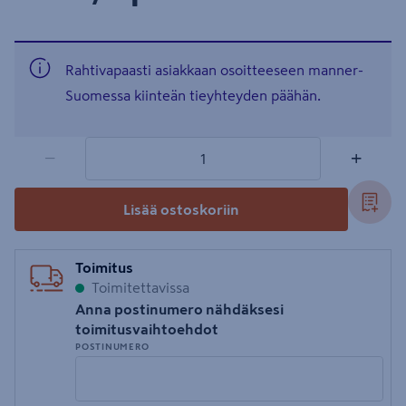
Rahtivapaasti asiakkaan osoitteeseen manner-
Suomessa kiinteän tieyhteyden päähän.
1 tuotetta
Määrä
−
+
Lisää ostoskoriin
Toimitus
Toimitettavissa
Anna postinumero nähdäksesi
toimitusvaihtoehdot
POSTINUMERO