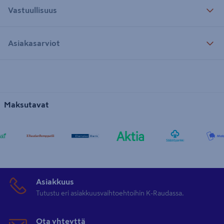
Vastuullisuus
Asiakasarviot
Maksutavat
Asiakkuus
Tutustu eri asiakkuusvaihtoehtoihin K-Raudassa.
Ota yhteyttä