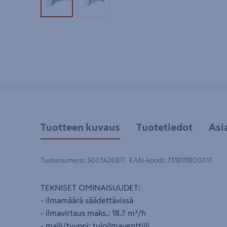
Tuotekuva 1
Tuotekuva 2
Tuotteen kuvaus
Tuotetiedot
Asi
Tuotenumero
:
500342087
EAN-koodi
:
7318111800017
TEKNISET OMINAISUUDET:
- ilmamäärä säädettävissä
- ilmavirtaus maks.: 18.7 m³/h
- malli/tyyppi: tuloilmaventtiili