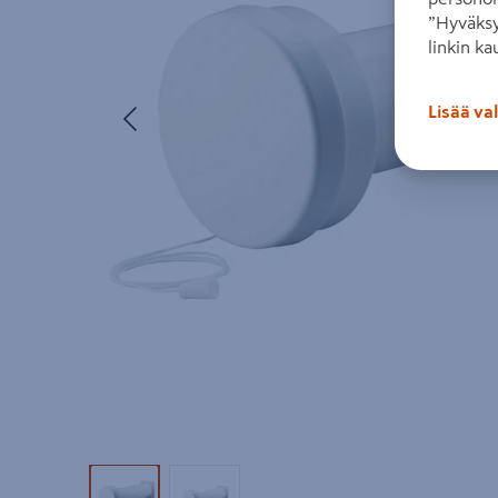
”Hyväksy
linkin ka
Edellinen
Lisää va