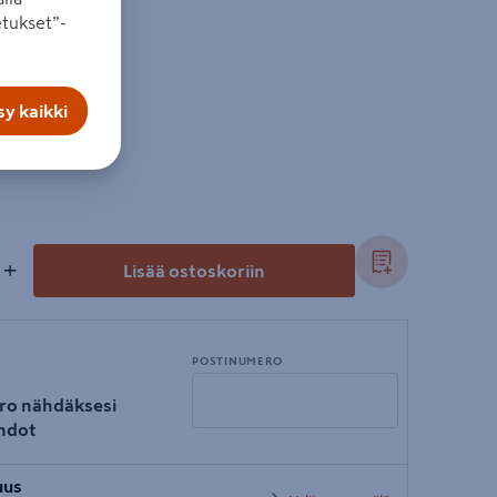
tukset”-
y kaikki
+
Lisää ostoskoriin
POSTINUMERO
ro nähdäksesi
hdot
Syötä
uus
postinumero