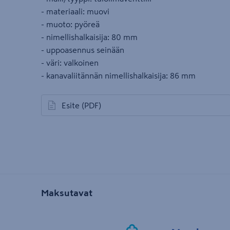
- materiaali: muovi
- muoto: pyöreä
- nimellishalkaisija: 80 mm
- uppoasennus seinään
- väri: valkoinen
- kanavaliitännän nimellishalkaisija: 86 mm
Esite
(PDF)
avautuu uuteen välilehteen
Maksutavat