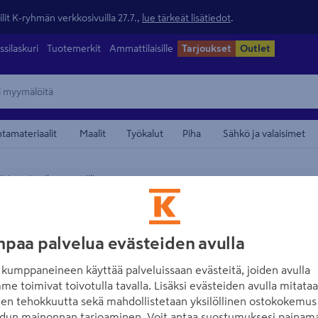
lit K-ryhmän verkkosivuilla 27.7.,
lue tärkeät lisätiedot
.
ssilaskuri
Tuotemerkit
Ammattilaisille
Tarjoukset
Outlet
ntamateriaalit
Maalit
Työkalut
Piha
Sähkö ja valaisimet
it ja poistoilmaventtiilit
maamerkistä
FRESH
Seinäventtiili F
paa palvelua evästeiden avulla
Tuotenumero
:
500342087
EA
kumppaneineen käyttää palveluissaan evästeitä, joiden avulla
me toimivat toivotulla tavalla. Lisäksi evästeiden avulla mitata
Ilmanvaihto tehostuu suodatt
den tehokkuutta sekä mahdollistetaan yksilöllinen ostokokemus 
investoinnilla saadaan mer
dun mainonnan tarjoaminen. Voit antaa suostumuksesi painama