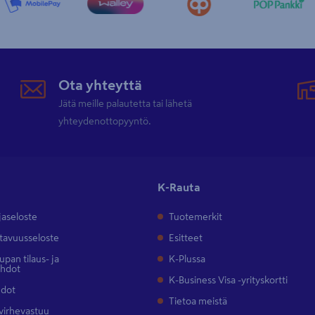
Ota yhteyttä
Jätä meille palautetta tai lähetä
yhteydenottopyyntö.
K-Rauta
jaseloste
Tuotemerkit
tavuusseloste
Esitteet
pan tilaus- ja
K-Plussa
ehdot
K-Business Visa -yrityskortti
hdot
Tietoa meistä
 virhevastuu