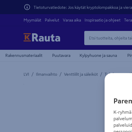
Tietoturvatiedote: Jos käytät kryptolompakkoa ja vierai
Myymälät
Palvelut
Varaa aika
Inspiraatio ja ohjeet
Tera
Rakennusmateriaalit
Puutavara
Kylpyhuone ja sauna
Pi
/
/
/
LVI
Ilmanvaihto
Venttiilit ja säleiköt
Tuloilmaventtiil
Yksityiskohtainen kuvaus löytyy Tuotteen kuvaus -
Parem
K-ryhmä 
palvelum
palvelui
personoi