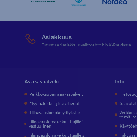
Asiakkuus
Tutustu eri asiakkuusvaihtoehtoihin K-Raudassa.
Asiakaspalvelu
Info
Verkkokaupan asiakaspalvelu
Tietosuo
Myymälöiden yhteystiedot
Saavutet
Tilinavauslomake yrityksille
Verkkokau
toimitus
Tilinavauslomake kuluttajille 1.
vastuullinen
Käyttöe
Tilinavauslomake kuluttajille 2.
Takuu ja