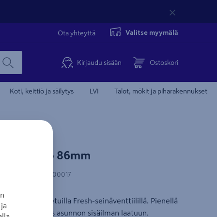
Valitse myymälä
Ota yhteyttä
Kirjaudu sisään
Ostoskori
Koti, keittiö ja säilytys
LVI
Talot, mökit ja piharakennukset
resh F80 mp 86mm
N-koodi
:
7318111800017
an
imilla varustetuilla Fresh-seinäventtiilillä. Pienellä
ja
kittävä parannus asunnon sisäilman laatuun.
lla