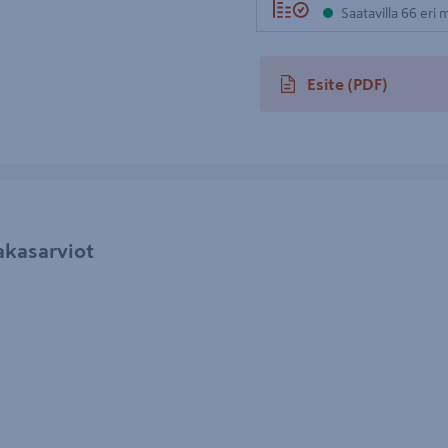
Saatavilla 66 eri
Esite
(PDF)
avautuu uuteen välileh
akasarviot