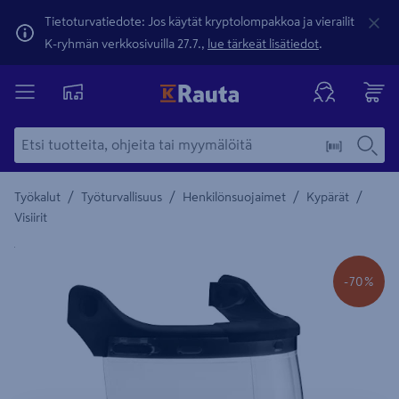
Tietoturvatiedote: Jos käytät kryptolompakkoa ja vierailit
K-ryhmän verkkosivuilla 27.7.,
lue tärkeät lisätiedot
.
/
/
/
/
Työkalut
Työturvallisuus
Henkilönsuojaimet
Kypärät
Visiirit
Yksityiskohtainen kuvaus löytyy Tuotteen kuvaus -maamerki
-70%