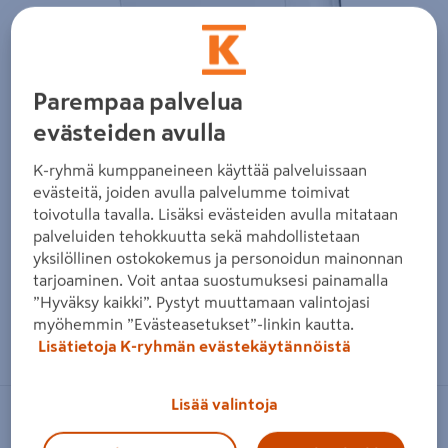
Edellinen
Seura
Parempaa palvelua
evästeiden avulla
K-ryhmä kumppaneineen käyttää palveluissaan
evästeitä, joiden avulla palvelumme toimivat
toivotulla tavalla. Lisäksi evästeiden avulla mitataan
palveluiden tehokkuutta sekä mahdollistetaan
yksilöllinen ostokokemus ja personoidun mainonnan
tarjoaminen. Voit antaa suostumuksesi painamalla
”Hyväksy kaikki”. Pystyt muuttamaan valintojasi
myöhemmin ”Evästeasetukset”-linkin kautta.
Zoomaa kuvaa sormilla kosketusnäytöllä
Lisätietoja K-ryhmän evästekäytännöistä
Lisää valintoja
PETZL