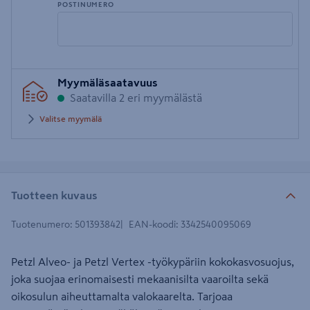
POSTINUMERO
Syötä
Myymäläsaatavuus
postinumero
Saatavilla 2 eri myymälästä
Valitse myymälä
Tuotteen kuvaus
Tuotenumero
:
501393842
EAN-koodi
:
3342540095069
Petzl Alveo- ja Petzl Vertex -työkypäriin kokokasvosuojus,
joka suojaa erinomaisesti mekaanisilta vaaroilta sekä
oikosulun aiheuttamalta valokaarelta. Tarjoaa