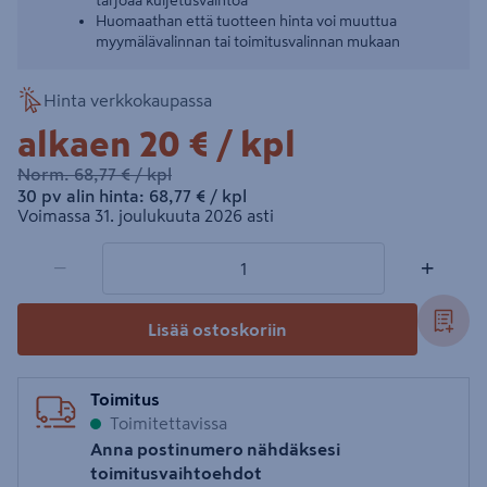
tarjoaa kuljetusvaihtoa
Huomaathan että tuotteen hinta voi muuttua
myymälävalinnan tai toimitusvalinnan mukaan
Hinta verkkokaupassa
20€/kpl
alkaen
20 €
/ kpl
68,77€/kpl
Norm.
68,77 €
/ kpl
68,77€/kpl
30 pv alin hinta:
68,77 €
/ kpl
Voimassa 31. joulukuuta 2026 asti
1 tuotetta
Määrä
−
+
Lisää ostoskoriin
Toimitus
Toimitettavissa
Anna postinumero nähdäksesi
toimitusvaihtoehdot