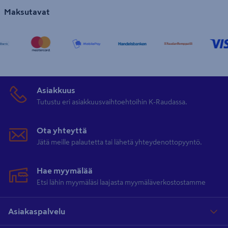
Maksutavat
Asiakkuus
Tutustu eri asiakkuusvaihtoehtoihin K-Raudassa.
Ota yhteyttä
Jätä meille palautetta tai lähetä yhteydenottopyyntö.
Hae myymälää
Etsi lähin myymäläsi laajasta myymäläverkostostamme
Asiakaspalvelu