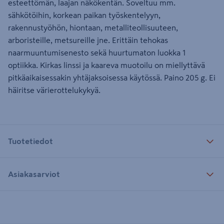
esteettömän, laajan näkökentän. Soveltuu mm.
sähkötöihin, korkean paikan työskentelyyn,
rakennustyöhön, hiontaan, metalliteollisuuteen,
arboristeille, metsureille jne. Erittäin tehokas
naarmuuntumisenesto sekä huurtumaton luokka 1
optiikka. Kirkas linssi ja kaareva muotoilu on miellyttävä
pitkäaikaisessakin yhtäjaksoisessa käytössä. Paino 205 g. Ei
häiritse värierottelukykyä.
Tuotetiedot
Asiakasarviot