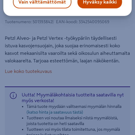
Vain välttämättömät
Hyväksy kaikki
Silmä-ja kokokasvosuojus Vizen
Alveo&Vertex työkypäriin EN166
Tuotenumero
:
501393842
EAN-koodi
:
3342540095069
Petzl Alveo- ja Petzl Vertex -työkypäriin täydellisesti
istuva kasvojensuojain, joka suojaa erinomaisesti koko
kasvot mekaanisilta vaaroilta sekä oikosulun aiheuttamalta
valokaarelta. Tarjoaa esteettömän, laajan näkökentän.
Lue koko tuotekuvaus
Uutta! Myymäläkohtaisia tuotteita saatavilla nyt
myös verkosta!
Tämä tuote myydään valitsemasi myymälän hinnalla
(katso hinta ja saatavuus tästä)
Tuotteen voi noutaa ilmaiseksi niistä myymälöistä,
joista tuotetta on heti saatavilla
Tuotteen voi myös tilata toimitettuna, jos myymälä