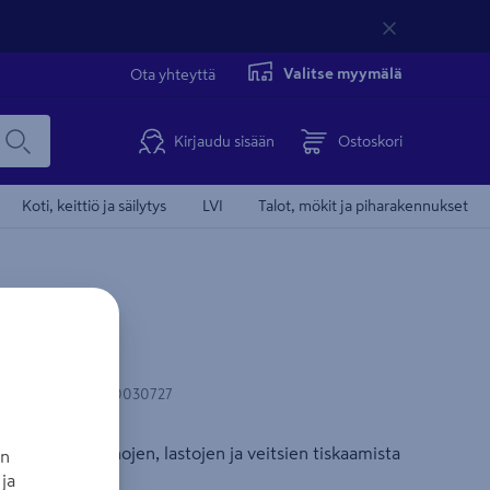
Valitse myymälä
Ota yhteyttä
Kirjaudu sisään
Ostoskori
Koti, keittiö ja säilytys
LVI
Talot, mökit ja piharakennukset
 valkoinen
N-koodi
:
6423800030727
 aterimien, kauhojen, lastojen ja veitsien tiskaamista
an
ja