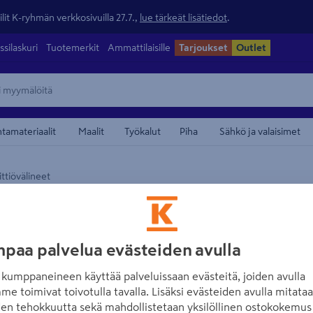
lit K-ryhmän verkkosivuilla 27.7.,
lue tärkeät lisätiedot
.
ssilaskuri
Tuotemerkit
Ammattilaisille
Tarjoukset
Outlet
ntamateriaalit
Maalit
Työkalut
Piha
Sähkö ja valaisimet
ttiövälineet
maamerkistä
SINI
Sini aterinteline
paa palvelua evästeiden avulla
Tuotenumero
:
502643010
EA
kumppaneineen käyttää palveluissaan evästeitä, joiden avulla
Sini Aterinteline helpottaa
me toimivat toivotulla tavalla. Lisäksi evästeiden avulla mitata
ja kuivattamista.
den tehokkuutta sekä mahdollistetaan yksilöllinen ostokokemus 