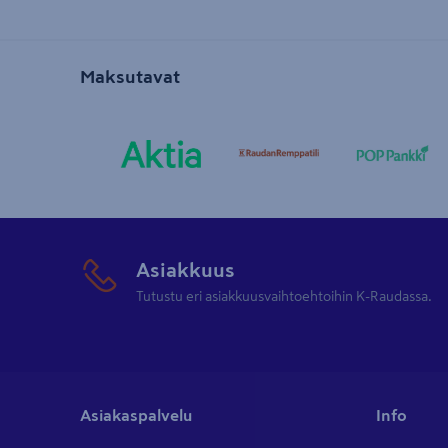
Maksutavat
Asiakkuus
Tutustu eri asiakkuusvaihtoehtoihin K-Raudassa.
Asiakaspalvelu
Info