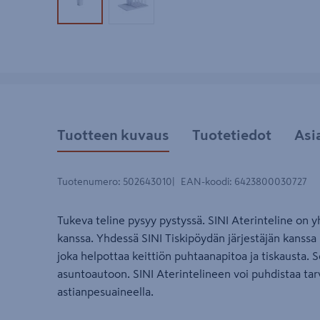
Tuotekuva 1
Tuotekuva 2
Tuotteen kuvaus
Tuotetiedot
Asi
Tuotenumero
:
502643010
EAN-koodi
:
6423800030727
Tukeva teline pysyy pystyssä. SINI Aterinteline on 
kanssa. Yhdessä SINI Tiskipöydän järjestäjän kans
joka helpottaa keittiön puhtaanapitoa ja tiskausta. 
asuntoautoon. SINI Aterintelineen voi puhdistaa tarv
astianpesuaineella.