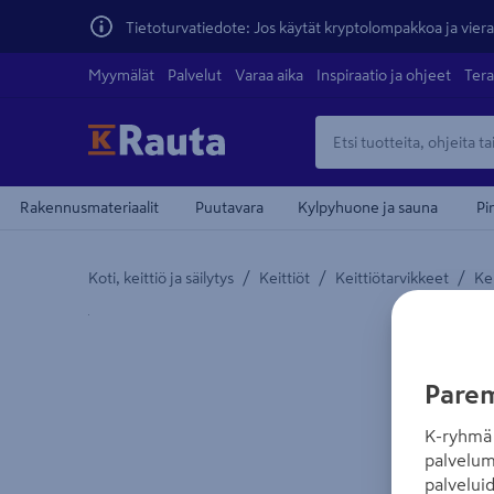
Tietoturvatiedote: Jos käytät kryptolompakkoa ja vierai
Myymälät
Palvelut
Varaa aika
Inspiraatio ja ohjeet
Tera
Rakennusmateriaalit
Puutavara
Kylpyhuone ja sauna
Pi
/
/
/
Koti, keittiö ja säilytys
Keittiöt
Keittiötarvikkeet
Kei
Yksityiskohtainen kuvaus löytyy Tuotteen kuvaus -
Parem
K-ryhmä 
palvelum
palvelui