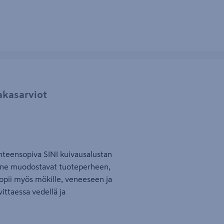
akasarviot
yhteensopiva SINI kuivausalustan
sa ne muodostavat tuoteperheen,
Sopii myös mökille, veneeseen ja
ittaessa vedellä ja