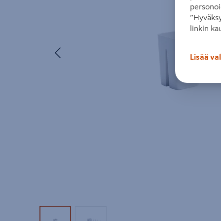
personoi
”Hyväksy
linkin ka
Edellinen
Lisää va