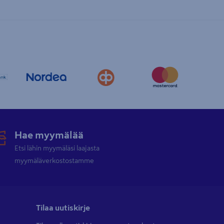
Hae myymälää
Etsi lähin myymäläsi laajasta
myymäläverkostostamme
Tilaa uutiskirje