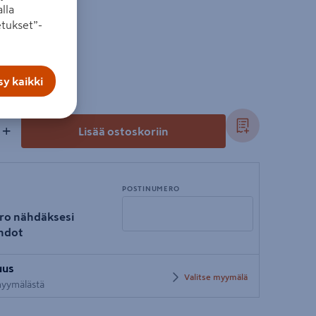
lla
tukset”-
l
y kaikki
+
Lisää ostoskoriin
POSTINUMERO
ro nähdäksesi
hdot
Syötä
uus
postinumero
Valitse myymälä
 myymälästä