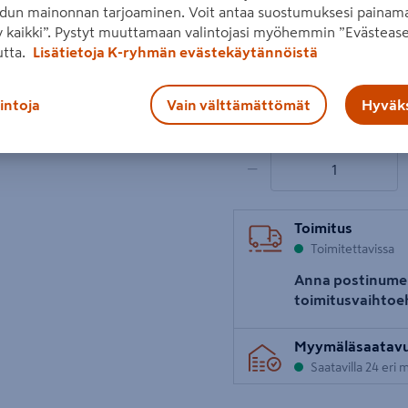
dun mainonnan tarjoaminen. Voit antaa suostumuksesi painama
Lue koko tuotekuvaus
 kaikki”. Pystyt muuttamaan valintojasi myöhemmin ”Evästease
utta.
Lisätietoja K-ryhmän evästekäytännöistä
Hinta verkkokaupassa
Seuraava
10,90€/kpl
10,90 €
/ kp
lintoja
Vain välttämättömät
Hyväks
1 tuotetta
Määrä
−
Toimitus
Toimitettavissa
Anna postinume
toimitusvaihtoe
Myymäläsaatav
Saatavilla 24 eri