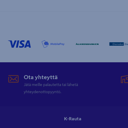
Ota yhteyttä
Jätä meille palautetta tai lähetä
yhteydenottopyyntö.
K-Rauta