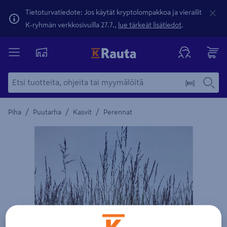
Tietoturvatiedote: Jos käytät kryptolompakkoa ja vierailit
K-ryhmän verkkosivuilla 27.7.,
lue tärkeät lisätiedot
.
/
/
/
Piha
Puutarha
Kasvit
Perennat
Yksityiskohtainen kuvaus löytyy Tuotteen kuvaus -maamerki