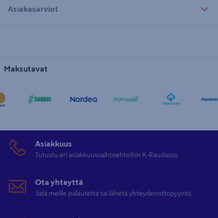
Asiakasarviot
Maksutavat
Asiakkuus
Tutustu eri asiakkuusvaihtoehtoihin K-Raudassa.
Ota yhteyttä
Jätä meille palautetta tai lähetä yhteydenottopyyntö.