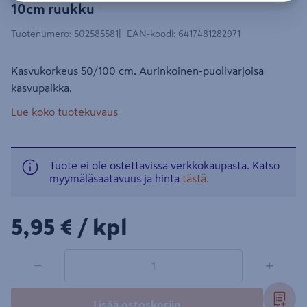
10cm ruukku
Tuotenumero
:
502585581
EAN-koodi
:
6417481282971
Kasvukorkeus 50/100 cm. Aurinkoinen-puolivarjoisa
kasvupaikka.
Lue koko tuotekuvaus
Tuote ei ole ostettavissa verkkokaupasta. Katso
myymäläsaatavuus ja hinta
tästä.
5,95€/kpl
5,95 €
/ kpl
1 tuotetta
Määrä
−
+
Lisää ostoskoriin