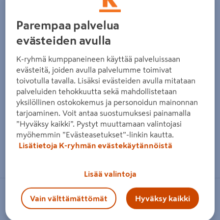
Parempaa palvelua
evästeiden avulla
K-ryhmä kumppaneineen käyttää palveluissaan
evästeitä, joiden avulla palvelumme toimivat
toivotulla tavalla. Lisäksi evästeiden avulla mitataan
palveluiden tehokkuutta sekä mahdollistetaan
yksilöllinen ostokokemus ja personoidun mainonnan
tarjoaminen. Voit antaa suostumuksesi painamalla
”Hyväksy kaikki”. Pystyt muuttamaan valintojasi
myöhemmin ”Evästeasetukset”-linkin kautta.
Lisätietoja K-ryhmän evästekäytännöistä
Zoomaa kuvaa sormilla kosketusnäytöllä
Lisää valintoja
NO BRAND
Vain välttämättömät
Hyväksy kaikki
Siniheinä Molinia caerulea Moorhexe