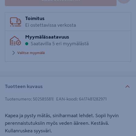
Toimitus
Ei ostettavissa verkosta
Myymäläsaatavuus
Saatavilla 5 eri myymälästä
Valitse myymälä
Tuotteen kuvaus
Tuotenumero
:
502585581
EAN-koodi
:
6417481282971
Kapea ja pysty mätäs, siniharmaat lehdet. Sopii hyvin
perennaistutuksiin myös veden ääreen. Kestävä.
Kullanruskea syysväri.