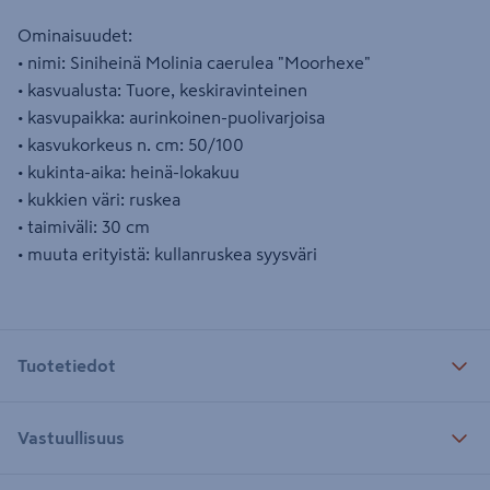
Ominaisuudet:
• nimi: Siniheinä Molinia caerulea "Moorhexe"
• kasvualusta: Tuore, keskiravinteinen
• kasvupaikka: aurinkoinen-puolivarjoisa
• kasvukorkeus n. cm: 50/100
• kukinta-aika: heinä-lokakuu
• kukkien väri: ruskea
• taimiväli: 30 cm
• muuta erityistä: kullanruskea syysväri
Tuotetiedot
Vastuullisuus