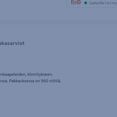
Saatavilla 1 eri m
akasarviot
inkaapeleiden, kiinnitykseen.
nssa. Pakkauksessa on 960 niittiä.