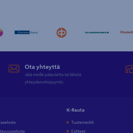
Ota yhteyttä
Jätä meille palautetta tai lähetä
yhteydenottopyyntö.
K-Rauta
jaseloste
Tuotemerkit
tavuusseloste
Esitteet