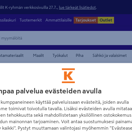
lit K-ryhmän verkkosivuilla 27.7.,
lue tärkeät lisätiedot
.
ssilaskuri
Tuotemerkit
Ammattilaisille
Tarjoukset
Outlet
ntamateriaalit
Maalit
Työkalut
Piha
Sähkö ja valaisimet
/
 niitit
Sinkilät
maamerkistä
RAPID
paa palvelua evästeiden avulla
Sinkilä Rapid 7/1
kumppaneineen käyttää palveluissaan evästeitä, joiden avulla
960kpl
me toimivat toivotulla tavalla. Lisäksi evästeiden avulla mitata
den tehokkuutta sekä mahdollistetaan yksilöllinen ostokokemus 
Tuotenumero
:
501932861
EAN
dun mainonnan tarjoaminen. Voit antaa suostumuksesi painama
 kaikki”. Pystyt muuttamaan valintojasi myöhemmin ”Evästease
Pienjännitekaapeleiden, kut