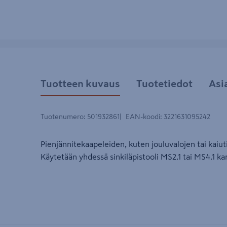
Tuotteen kuvaus
Tuotetiedot
Asi
Tuotenumero
:
501932861
EAN-koodi
:
3221631095242
Pienjännitekaapeleiden, kuten jouluvalojen tai kaiut
Käytetään yhdessä sinkiläpistooli MS2.1 tai MS4.1 ka