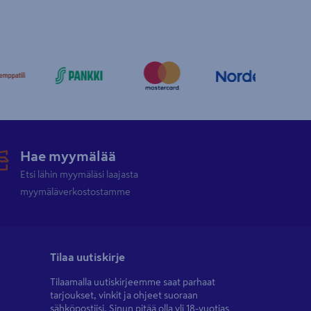
Hae myymälää
Etsi lähin myymäläsi laajasta
myymäläverkostostamme
Tilaa uutiskirje
Tilaamalla uutiskirjeemme saat parhaat
tarjoukset, vinkit ja ohjeet suoraan
sähköpostiisi. Sinun pitää olla yli 18-vuotias