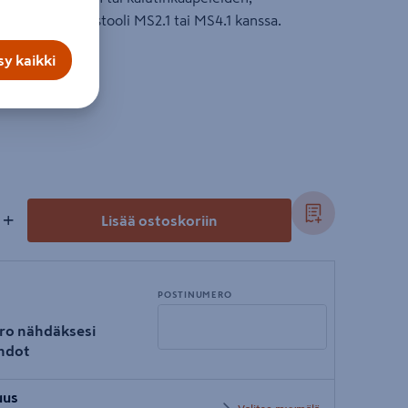
dessä sinkiläpistooli MS2.1 tai MS4.1 kanssa.
.
y kaikki
+
Lisää ostoskoriin
POSTINUMERO
ro nähdäksesi
hdot
Syötä
uus
postinumero