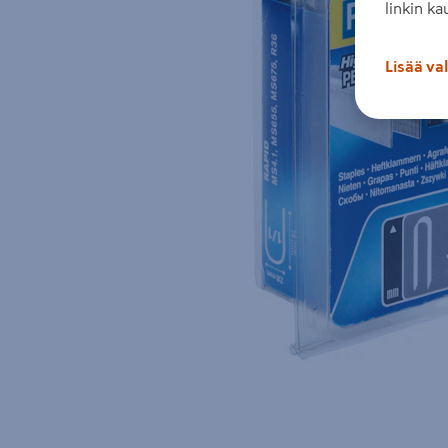
linkin ka
Lisää va