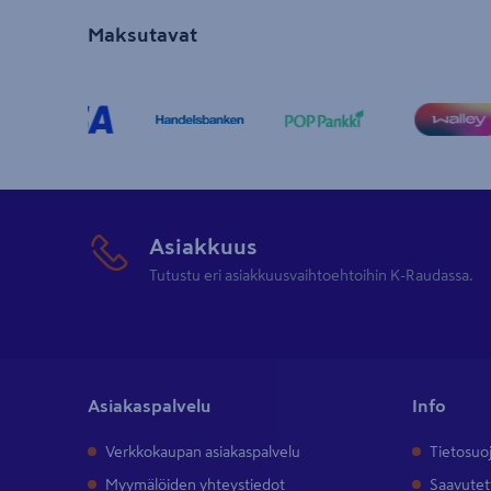
Maksutavat
Asiakkuus
Tutustu eri asiakkuusvaihtoehtoihin K-Raudassa.
Asiakaspalvelu
Info
Verkkokaupan asiakaspalvelu
Tietosuo
Myymälöiden yhteystiedot
Saavutet