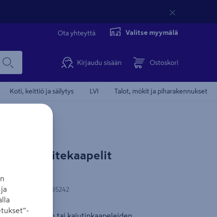
Valitse myymälä
Ota yhteyttä
Kirjaudu sisään
Ostoskori
Koti, keittiö ja säilytys
LVI
Talot, mökit ja piharakennukset
4 pienjännitekaapelit
an
ja
-koodi
:
3221631095242
lla
tukset”-
en jouluvalojen tai kaiutinkaapeleiden,