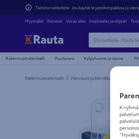
Tietoturvatiedote: Jos käytät kryptolompakkoa ja vierai
Myymälät
Palvelut
Varaa aika
Inspiraatio ja ohjeet
Tera
Rakennusmateriaalit
Puutavara
Kylpyhuone ja sauna
Pi
/
/
Rakennusmateriaalit
Pienrauta ja kiinnikkeet
Naulat ja
Yksityiskohtainen kuvaus löytyy Tuotteen kuvaus -
Parem
K-ryhmä 
palvelum
palvelui
personoi
”Hyväksy