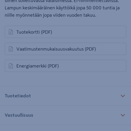
siihen soveltuvassa valaisimessa. Ei-himmennettävissä.
Lampun keskimääräinen käyttöikä jopa 50 000 tuntia ja
niille myönnetään jopa viiden vuoden takuu.
Tuotekortti
(PDF)
avautuu uuteen välilehteen
Vaatimustenmukaisuusvakuutus
(PDF)
avautuu uuteen välilehteen
Energiamerkki
(PDF)
avautuu uuteen välilehteen
Tuotetiedot
Vastuullisuus