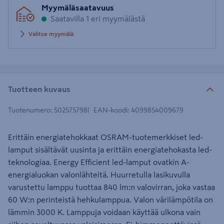
Myymäläsaatavuus
postinumero
Saatavilla 1 eri myymälästä
Valitse myymälä
Tuotteen kuvaus
Tuotenumero
:
502575798
EAN-koodi
:
4099854009679
Erittäin energiatehokkaat OSRAM-tuotemerkkiset led-
lamput sisältävät uusinta ja erittäin energiatehokasta led-
teknologiaa. Energy Efficient led-lamput ovatkin A-
energialuokan valonlähteitä. Huurretulla lasikuvulla
varustettu lamppu tuottaa 840 lm:n valovirran, joka vastaa
60 W:n perinteistä hehkulamppua. Valon värilämpötila on
lämmin 3000 K. Lamppuja voidaan käyttää ulkona vain