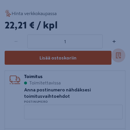
Hinta verkkokaupassa
22,21€/kpl
22,21 €
/ kpl
1 tuotetta
Määrä
−
+
Lisää ostoskoriin
Toimitus
Toimitettavissa
Anna postinumero nähdäksesi
toimitusvaihtoehdot
POSTINUMERO
Syötä