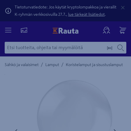
Tietoturvatiedote: Jos käytät kryptolompakkoa ja vierailit
K-ryhmän verkkosivuilla 27.7.,
lue tärkeät lisätiedot
.
/
/
Sähkö ja valaisimet
Lamput
Koristelamput ja sisustuslamput
Yksityiskohtainen kuvaus löytyy Tuotteen kuvaus -maamerki
Edellinen
Seura