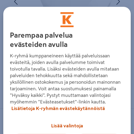
Parempaa palvelua
evästeiden avulla
K-ryhmä kumppaneineen käyttää palveluissaan
evästeitä, joiden avulla palvelumme toimivat
toivotulla tavalla. Lisäksi evästeiden avulla mitataan
palveluiden tehokkuutta sekä mahdollistetaan
yksilöllinen ostokokemus ja personoidun mainonnan
tarjoaminen. Voit antaa suostumuksesi painamalla
Zoomaa kuvaa sormilla kosketusnäytöllä
”Hyväksy kaikki”. Pystyt muuttamaan valintojasi
myöhemmin ”Evästeasetukset”-linkin kautta.
Lisätietoja K-ryhmän evästekäytännöistä
OSRAM
Lisää valintoja
Sisustuslamppu OSRAM Energy