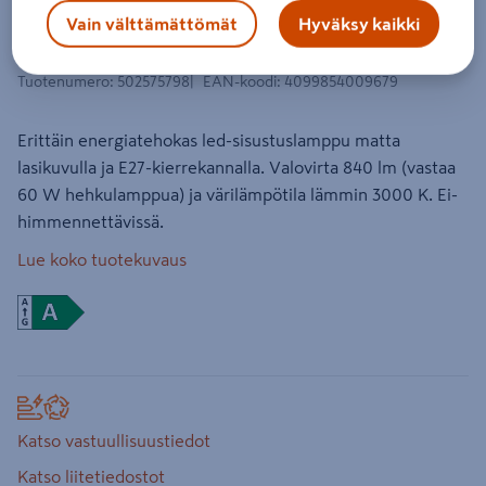
Efficient Globe 840lm 3000K E27
Vain välttämättömät
Hyväksy kaikki
matta
Tuotenumero
:
502575798
EAN-koodi
:
4099854009679
Erittäin energiatehokas led-sisustuslamppu matta
lasikuvulla ja E27-kierrekannalla. Valovirta 840 lm (vastaa
60 W hehkulamppua) ja värilämpötila lämmin 3000 K. Ei-
himmennettävissä.
Lue koko tuotekuvaus
Katso vastuullisuustiedot
Katso liitetiedostot