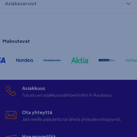
Asiakasarviot
Maksutavat
Asiakkuus
Tutustu eri asiakkuusvaihtoehtoihin K-Raudassa.
Ota yhteyttä
Jätä meille palautetta tai lähetä yhteydenottopyyntö.
Hae myymälää