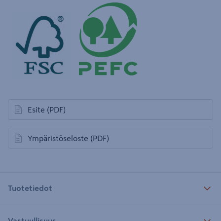
Esite
(PDF)
avautuu uuteen välilehteen
Ympäristöseloste
(PDF)
avautuu uuteen välilehteen
Tuotetiedot
Vastuullisuus