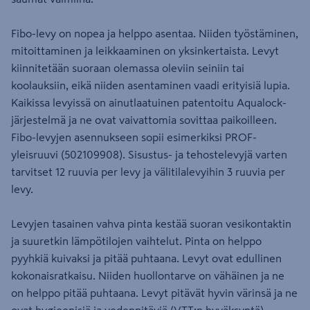
Fibo-levy on nopea ja helppo asentaa. Niiden työstäminen,
mitoittaminen ja leikkaaminen on yksinkertaista. Levyt
kiinnitetään suoraan olemassa oleviin seiniin tai
koolauksiin, eikä niiden asentaminen vaadi erityisiä lupia.
Kaikissa levyissä on ainutlaatuinen patentoitu Aqualock-
järjestelmä ja ne ovat vaivattomia sovittaa paikoilleen.
Fibo-levyjen asennukseen sopii esimerkiksi PROF-
yleisruuvi (502109908). Sisustus- ja tehostelevyjä varten
tarvitset 12 ruuvia per levy ja välitilalevyihin 3 ruuvia per
levy.
Levyjen tasainen vahva pinta kestää suoran vesikontaktin
ja suuretkin lämpötilojen vaihtelut. Pinta on helppo
pyyhkiä kuivaksi ja pitää puhtaana. Levyt ovat edullinen
kokonaisratkaisu. Niiden huollontarve on vähäinen ja ne
on helppo pitää puhtaana. Levyt pitävät hyvin värinsä ja ne