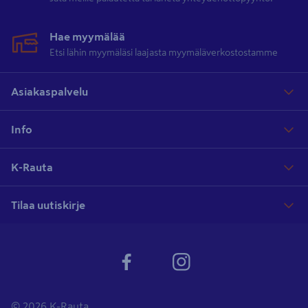
Hae myymälää
Etsi lähin myymäläsi laajasta myymäläverkostostamme
Asiakaspalvelu
Info
K-Rauta
Tilaa uutiskirje
© 2026 K-Rauta