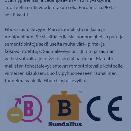
ovat hygieenisiä ja vedenpitäviä (VTT:n hyväksyntä).
Tuotteella on 15 vuoden takuu sekä Eurofins- ja PEFC-
sertifikaatit.
Fibo-sisustuslevyjen Marcato-mallisto on laaja ja
monipuolinen. Se sisältää erilaisia luonnonläheisiä puu- ja
sementtipintoja sekä useita muita väri-, pinta- ja
kokovaihtoehtoja. Saumaleveys on 1,8 mm ja sauman
väriksi voi valita joko valkoisen tai harmaan. Marcato-
malliston tehostelevyt antavat remontoitavalle kohteelle
viimeisen silauksen. Luo kylpyhuoneeseen rauhallinen
tunnelma vaaleilla Fibo-sisustuslevyillä.