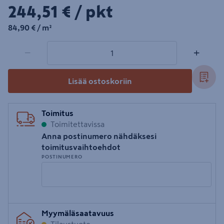
244,51€/pkt
244,51 €
/ pkt
84,90€/m²
84,90 €
/ m²
1 tuotetta
Määrä
−
+
Lisää ostoskoriin
Toimitus
Toimitettavissa
Anna postinumero nähdäksesi
toimitusvaihtoehdot
POSTINUMERO
Syötä
Myymäläsaatavuus
postinumero