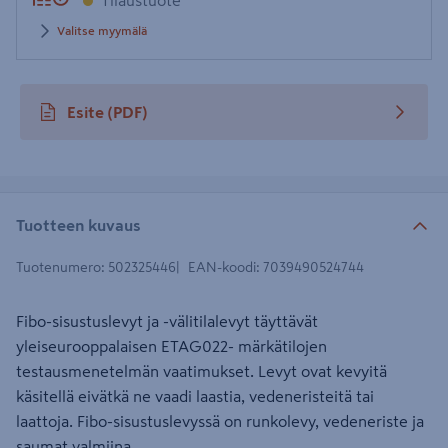
Tilaustuote
Valitse myymälä
Esite
(PDF)
avautuu uuteen välilehteen
Tuotteen kuvaus
Tuotenumero
:
502325446
EAN-koodi
:
7039490524744
Fibo-sisustuslevyt ja -välitilalevyt täyttävät
yleiseurooppalaisen ETAG022- märkätilojen
testausmenetelmän vaatimukset. Levyt ovat kevyitä
käsitellä eivätkä ne vaadi laastia, vedeneristeitä tai
laattoja. Fibo-sisustuslevyssä on runkolevy, vedeneriste ja
saumat valmiina.