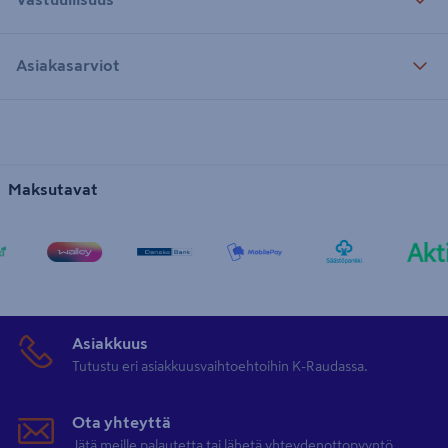
Asiakasarviot
Maksutavat
Asiakkuus
Tutustu eri asiakkuusvaihtoehtoihin K-Raudassa.
Ota yhteyttä
Jätä meille palautetta tai lähetä yhteydenottopyyntö.