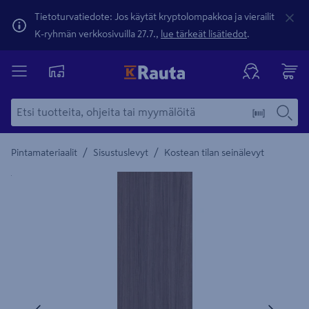
Tietoturvatiedote: Jos käytät kryptolompakkoa ja vierailit
K-ryhmän verkkosivuilla 27.7.,
lue tärkeät lisätiedot
.
/
/
Pintamateriaalit
Sisustuslevyt
Kostean tilan seinälevyt
Yksityiskohtainen kuvaus löytyy Tuotteen kuvaus -maamerki
Edellinen
Seura