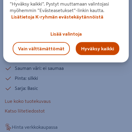
”Hyväksy kaikki”. Pystyt muuttamaan valintojasi
Tuotenumero
:
502325446
EAN-koodi
:
7039490524744
myöhemmin ”Evästeasetukset”-linkin kautta.
Lisätietoja K-ryhmän evästekäytännöistä
Fibo-sisustuslevyjen valikoimassa on yli 120 erilaista
kuosia, joilla on helppo tehdä yhtä näyttävät kylpyhuoneen
Lisää valintoja
seinät kuin keraamisilla laatoilla. Levyt ovat kahden levyn
pakkauksissa. Levyn hyötymitta on 60 x 240 cm. PEFC.
Vain välttämättömät
Hyväksy kaikki
Keskusvarastotuote
Sauman väri: ei saumaa
Pinta: silkki
Sarja: Basic
Lue koko tuotekuvaus
Katso liitetiedostot
Hinta verkkokaupassa