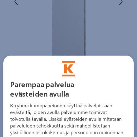
Parempaa palvelua
Zoomaa kuvaa sormilla kosketusnäytöllä
evästeiden avulla
K-ryhmä kumppaneineen käyttää palveluissaan
evästeitä, joiden avulla palvelumme toimivat
toivotulla tavalla. Lisäksi evästeiden avulla mitataan
FIBO
palveluiden tehokkuutta sekä mahdollistetaan
Sisustuslevy Fibo 11x620x2400 110 S
yksilöllinen ostokokemus ja personoidun mainonnan