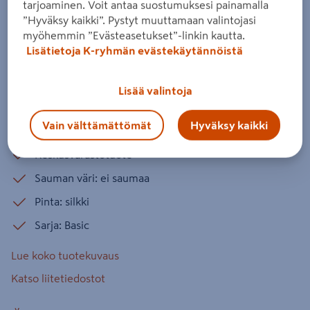
tarjoaminen. Voit antaa suostumuksesi painamalla
White
”Hyväksy kaikki”. Pystyt muuttamaan valintojasi
Tuotenumero
:
502517154
EAN-koodi
:
7039490507242
myöhemmin ”Evästeasetukset”-linkin kautta.
Lisätietoja K-ryhmän evästekäytännöistä
Fibo-märkätilalevyjen valikoimassa on yli 120 erilaista
kuosia, joilla on helppo tehdä yhtä näyttävät kylpyhuoneen
Lisää valintoja
seinät kuin keraamisilla laatoilla. Levyt ovat kahden levyn
pakkauksissa. Levyn hyötymitta on 60 x 240 cm. PEFC.
Vain välttämättömät
Hyväksy kaikki
Keskusvarastotuote
Sauman väri: ei saumaa
Pinta: silkki
Sarja: Basic
Lue koko tuotekuvaus
Katso liitetiedostot