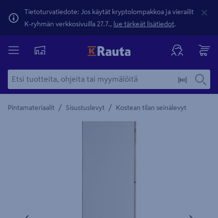
Tietoturvatiedote: Jos käytät kryptolompakkoa ja vierailit
K-ryhmän verkkosivuilla 27.7.,
lue tärkeät lisätiedot
.
/
/
Pintamateriaalit
Sisustuslevyt
Kostean tilan seinälevyt
Yksityiskohtainen kuvaus löytyy Tuotteen kuvaus -maamerki
Edellinen
Seura