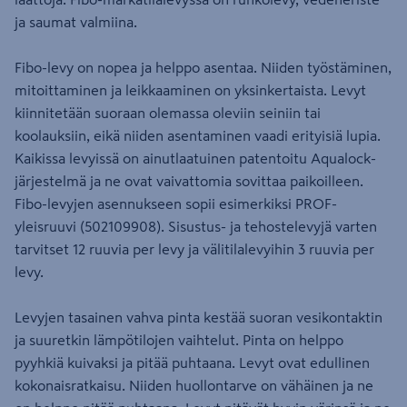
ja saumat valmiina.
Fibo-levy on nopea ja helppo asentaa. Niiden työstäminen,
mitoittaminen ja leikkaaminen on yksinkertaista. Levyt
kiinnitetään suoraan olemassa oleviin seiniin tai
koolauksiin, eikä niiden asentaminen vaadi erityisiä lupia.
Kaikissa levyissä on ainutlaatuinen patentoitu Aqualock-
järjestelmä ja ne ovat vaivattomia sovittaa paikoilleen.
Fibo-levyjen asennukseen sopii esimerkiksi PROF-
yleisruuvi (502109908). Sisustus- ja tehostelevyjä varten
tarvitset 12 ruuvia per levy ja välitilalevyihin 3 ruuvia per
levy.
Levyjen tasainen vahva pinta kestää suoran vesikontaktin
ja suuretkin lämpötilojen vaihtelut. Pinta on helppo
pyyhkiä kuivaksi ja pitää puhtaana. Levyt ovat edullinen
kokonaisratkaisu. Niiden huollontarve on vähäinen ja ne