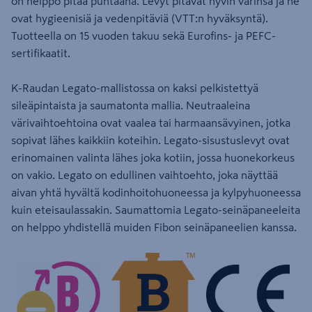
on helppo pitää puhtaana. Levyt pitävät hyvin värinsä ja ne
ovat hygieenisiä ja vedenpitäviä (VTT:n hyväksyntä).
Tuotteella on 15 vuoden takuu sekä Eurofins- ja PEFC-
sertifikaatit.
K-Raudan Legato-mallistossa on kaksi pelkistettyä
sileäpintaista ja saumatonta mallia. Neutraaleina
värivaihtoehtoina ovat vaalea tai harmaansävyinen, jotka
sopivat lähes kaikkiin koteihin. Legato-sisustuslevyt ovat
erinomainen valinta lähes joka kotiin, jossa huonekorkeus
on vakio. Legato on edullinen vaihtoehto, joka näyttää
aivan yhtä hyvältä kodinhoitohuoneessa ja kylpyhuoneessa
kuin eteisaulassakin. Saumattomia Legato-seinäpaneeleita
on helppo yhdistellä muiden Fibon seinäpaneelien kanssa.