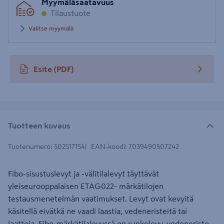
Myymäläsaatavuus
postinumero
Tilaustuote
Valitse myymälä
Esite
(PDF)
avautuu uuteen välilehteen
Tuotteen kuvaus
Tuotenumero
:
502517154
EAN-koodi
:
7039490507242
Fibo-sisustuslevyt ja -välitilalevyt täyttävät
yleiseurooppalaisen ETAG022- märkätilojen
testausmenetelmän vaatimukset. Levyt ovat kevyitä
käsitellä eivätkä ne vaadi laastia, vedeneristeitä tai
laattoja. Fibo-märkätilalevyssä on runkolevy, vedeneriste