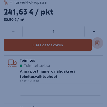
Hinta verkkokaupassa
241,63€/pkt
241,63 €
/ pkt
83,90€/m²
83,90 €
/ m²
1 tuotetta
Määrä
−
+
Lisää ostoskoriin
Toimitus
Toimitettavissa
Anna postinumero nähdäksesi
toimitusvaihtoehdot
POSTINUMERO
Syötä