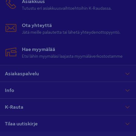
Asiakkuus
Tutustu eri asiakkuusvaihtoehtoihin K-Raudassa.
Ota yhteyttä
Jätä meille palautetta tai lähetä yhteydenottopyyntö.
Hae myymälää
Etsi lähin myymäläsi laajasta myymäläverkostostamme
Asiakaspalvelu
Info
K-Rauta
Tilaa uutiskirje