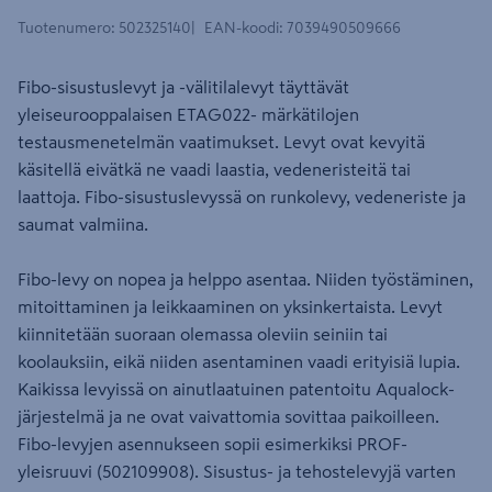
Tuotenumero
:
502325140
EAN-koodi
:
7039490509666
Fibo-sisustuslevyt ja -välitilalevyt täyttävät
yleiseurooppalaisen ETAG022- märkätilojen
testausmenetelmän vaatimukset. Levyt ovat kevyitä
käsitellä eivätkä ne vaadi laastia, vedeneristeitä tai
laattoja. Fibo-sisustuslevyssä on runkolevy, vedeneriste ja
saumat valmiina.
Fibo-levy on nopea ja helppo asentaa. Niiden työstäminen,
mitoittaminen ja leikkaaminen on yksinkertaista. Levyt
kiinnitetään suoraan olemassa oleviin seiniin tai
koolauksiin, eikä niiden asentaminen vaadi erityisiä lupia.
Kaikissa levyissä on ainutlaatuinen patentoitu Aqualock-
järjestelmä ja ne ovat vaivattomia sovittaa paikoilleen.
Fibo-levyjen asennukseen sopii esimerkiksi PROF-
yleisruuvi (502109908). Sisustus- ja tehostelevyjä varten