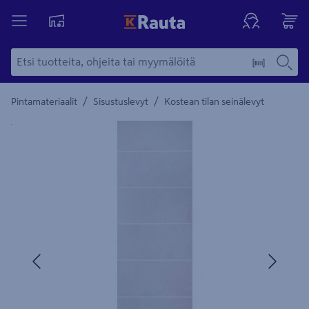
/
/
Pintamateriaalit
Sisustuslevyt
Kostean tilan seinälevyt
Yksityiskohtainen kuvaus löytyy Tuotteen kuvaus -maamerki
Edellinen
Seura