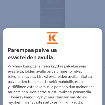
Parempaa palvelua
Zoomaa kuvaa sormilla kosketusnäytöllä
evästeiden avulla
K-ryhmä kumppaneineen käyttää palveluissaan
evästeitä, joiden avulla palvelumme toimivat
toivotulla tavalla. Lisäksi evästeiden avulla mitataan
FIBO
palveluiden tehokkuutta sekä mahdollistetaan
Sisustuslevy Fibo 1531 Blanco Grande
yksilöllinen ostokokemus ja personoidun mainonnan
tarjoaminen. Voit antaa suostumuksesi painamalla
Tuotenumero
:
502325140
EAN-koodi
:
7039490509666
”Hyväksy kaikki”. Pystyt muuttamaan valintojasi
myöhemmin ”Evästeasetukset”-linkin kautta.