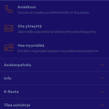
Asiakkuus
Tutustu eri asiakkuusvaihtoehtoihin K-Raudassa.
Ota yhteyttä
Jätä meille palautetta tai lähetä yhteydenottopyyntö.
Hae myymälää
Etsi lähin myymäläsi laajasta myymäläverkostostamme
Asiakaspalvelu
Info
K-Rauta
Tilaa uutiskirje