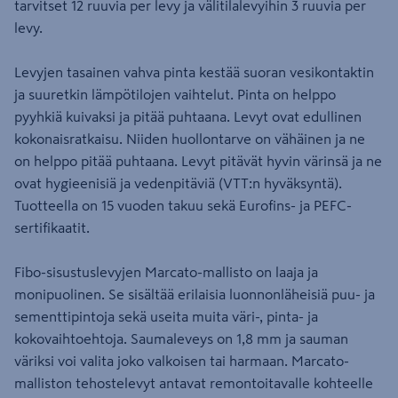
tarvitset 12 ruuvia per levy ja välitilalevyihin 3 ruuvia per
levy.
Levyjen tasainen vahva pinta kestää suoran vesikontaktin
ja suuretkin lämpötilojen vaihtelut. Pinta on helppo
pyyhkiä kuivaksi ja pitää puhtaana. Levyt ovat edullinen
kokonaisratkaisu. Niiden huollontarve on vähäinen ja ne
on helppo pitää puhtaana. Levyt pitävät hyvin värinsä ja ne
ovat hygieenisiä ja vedenpitäviä (VTT:n hyväksyntä).
Tuotteella on 15 vuoden takuu sekä Eurofins- ja PEFC-
sertifikaatit.
Fibo-sisustuslevyjen Marcato-mallisto on laaja ja
monipuolinen. Se sisältää erilaisia luonnonläheisiä puu- ja
sementtipintoja sekä useita muita väri-, pinta- ja
kokovaihtoehtoja. Saumaleveys on 1,8 mm ja sauman
väriksi voi valita joko valkoisen tai harmaan. Marcato-
malliston tehostelevyt antavat remontoitavalle kohteelle