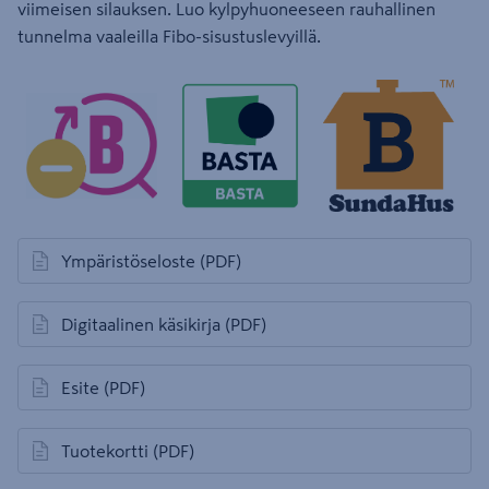
viimeisen silauksen. Luo kylpyhuoneeseen rauhallinen
tunnelma vaaleilla Fibo-sisustuslevyillä.
Ympäristöseloste
(PDF)
avautuu uuteen välilehteen
Digitaalinen käsikirja
(PDF)
avautuu uuteen välilehteen
Esite
(PDF)
avautuu uuteen välilehteen
Tuotekortti
(PDF)
avautuu uuteen välilehteen