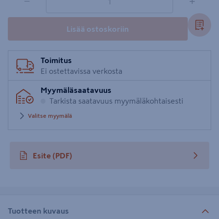
−
+
Lisää ostoskoriin
Toimitus
Ei ostettavissa verkosta
Myymäläsaatavuus
Tarkista saatavuus myymäläkohtaisesti
Valitse myymälä
Esite
(PDF)
avautuu uuteen välilehteen
Tuotteen kuvaus