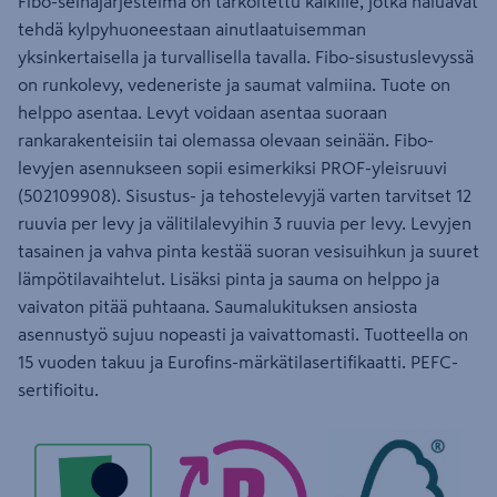
Fibo-seinäjärjestelmä on tarkoitettu kaikille, jotka haluavat
tehdä kylpyhuoneestaan ainutlaatuisemman
yksinkertaisella ja turvallisella tavalla. Fibo-sisustuslevyssä
on runkolevy, vedeneriste ja saumat valmiina. Tuote on
helppo asentaa. Levyt voidaan asentaa suoraan
rankarakenteisiin tai olemassa olevaan seinään. Fibo-
levyjen asennukseen sopii esimerkiksi PROF-yleisruuvi
(502109908). Sisustus- ja tehostelevyjä varten tarvitset 12
ruuvia per levy ja välitilalevyihin 3 ruuvia per levy. Levyjen
tasainen ja vahva pinta kestää suoran vesisuihkun ja suuret
lämpötilavaihtelut. Lisäksi pinta ja sauma on helppo ja
vaivaton pitää puhtaana. Saumalukituksen ansiosta
asennustyö sujuu nopeasti ja vaivattomasti. Tuotteella on
15 vuoden takuu ja Eurofins-märkätilasertifikaatti. PEFC-
sertifioitu.