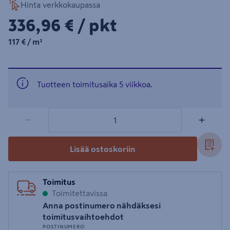
Hinta verkkokaupassa
336,96€/pkt
336,96 €
/ pkt
117€/m²
117 €
/ m²
Tuotteen toimitusaika 5 viikkoa.
1 tuotetta
Määrä
−
+
Lisää ostoskoriin
Toimitus
Toimitettavissa
Anna postinumero nähdäksesi
toimitusvaihtoehdot
POSTINUMERO