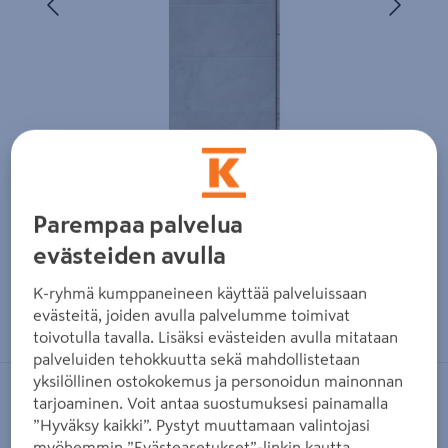
Parempaa palvelua
evästeiden avulla
K-ryhmä kumppaneineen käyttää palveluissaan
Zoomaa kuvaa sormilla kosketusnäytöllä
evästeitä, joiden avulla palvelumme toimivat
toivotulla tavalla. Lisäksi evästeiden avulla mitataan
palveluiden tehokkuutta sekä mahdollistetaan
yksilöllinen ostokokemus ja personoidun mainonnan
FIBO
tarjoaminen. Voit antaa suostumuksesi painamalla
”Hyväksy kaikki”. Pystyt muuttamaan valintojasi
Sisustuslevy Fibo 1534 Sand Grande
myöhemmin ”Evästeasetukset”-linkin kautta.