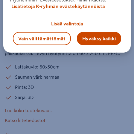
2,88m²
Lisätietoja K-ryhmän evästekäytännöistä
Tuotenumero
:
502021917
EAN-koodi
:
7039490509697
Lisää valintoja
Fibo-sisustuslevyjen valikoimassa on yli 120 erilaista kuosia
ja niillä on helppo tehdä yhtä näyttävät kylpyhuoneen
Vain välttämättömät
Hyväksy kaikki
seinät kuin keraamisilla laatoilla. Levyt ovat kahden levyn
pakkauksissa. Levyn hyötymitta on 60 x 240 cm. PEFC.
Lattakuvio: 60x30cm
Sauman väri: harmaa
Pinta: 3D
Sarja: 3D
Lue koko tuotekuvaus
Katso liitetiedostot