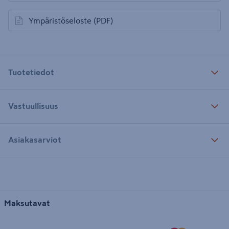
Ympäristöseloste
(PDF)
avautuu uuteen välilehteen
Tuotetiedot
Vastuullisuus
Asiakasarviot
Maksutavat