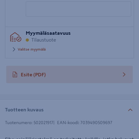
Syötä
Myymäläsaatavuus
postinumero
Tilaustuote
Valitse myymälä
Esite
(PDF)
avautuu uuteen välilehteen
Tuotteen kuvaus
Tuotenumero
:
502021917
EAN-koodi
:
7039490509697