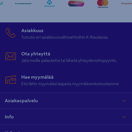
Asiakkuus
Tutustu eri asiakkuusvaihtoehtoihin K-Raudassa.
Ota yhteyttä
Jätä meille palautetta tai lähetä yhteydenottopyyntö.
Hae myymälää
Etsi lähin myymäläsi laajasta myymäläverkostostamme
Asiakaspalvelu
Info