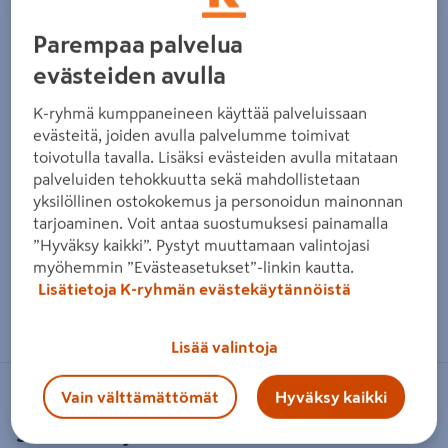
Parempaa palvelua
evästeiden avulla
K-ryhmä kumppaneineen käyttää palveluissaan
evästeitä, joiden avulla palvelumme toimivat
toivotulla tavalla. Lisäksi evästeiden avulla mitataan
palveluiden tehokkuutta sekä mahdollistetaan
yksilöllinen ostokokemus ja personoidun mainonnan
tarjoaminen. Voit antaa suostumuksesi painamalla
”Hyväksy kaikki”. Pystyt muuttamaan valintojasi
myöhemmin ”Evästeasetukset”-linkin kautta.
Lisätietoja K-ryhmän evästekäytännöistä
Zoomaa kuvaa sormilla kosketusnäytöllä
Lisää valintoja
Vain välttämättömät
Hyväksy kaikki
HALLTEX
Sisustuslevy Halltex Jäkälä