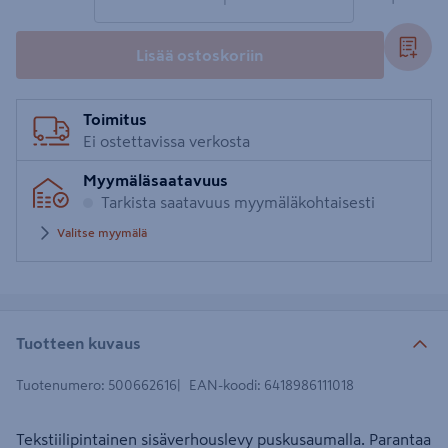
Lisää ostoskoriin
Toimitus
Ei ostettavissa verkosta
Myymäläsaatavuus
Tarkista saatavuus myymäläkohtaisesti
Valitse myymälä
Tuotteen kuvaus
Tuotenumero
:
500662616
EAN-koodi
:
6418986111018
Tekstiilipintainen sisäverhouslevy puskusaumalla. Parantaa