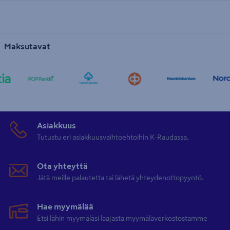
Maksutavat
Asiakkuus
Tutustu eri asiakkuusvaihtoehtoihin K-Raudassa.
Ota yhteyttä
Jätä meille palautetta tai lähetä yhteydenottopyyntö.
Hae myymälää
Etsi lähin myymäläsi laajasta myymäläverkostostamme