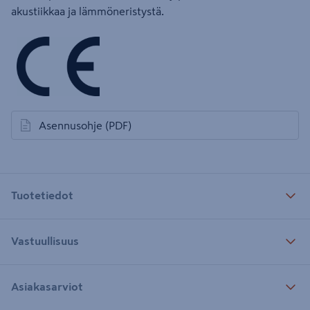
akustiikkaa ja lämmöneristystä.
Asennusohje
(PDF)
avautuu uuteen välilehteen
Tuotetiedot
Vastuullisuus
Asiakasarviot