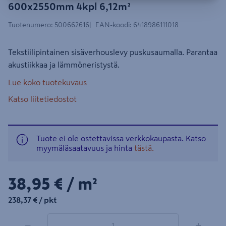
600x2550mm 4kpl 6,12m²
Tuotenumero
:
500662616
EAN-koodi
:
6418986111018
Tekstiilipintainen sisäverhouslevy puskusaumalla. Parantaa
akustiikkaa ja lämmöneristystä.
Lue koko tuotekuvaus
Katso liitetiedostot
Tuote ei ole ostettavissa verkkokaupasta. Katso
myymäläsaatavuus ja hinta
tästä.
38,95€/m²
38,95 €
/ m²
238,37€/pkt
238,37 €
/ pkt
1 tuotetta
Määrä
−
+