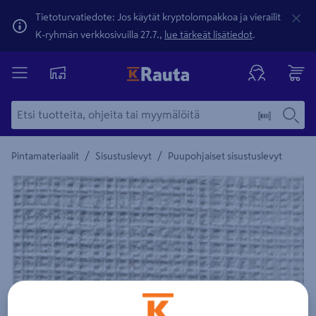
Tietoturvatiedote: Jos käytät kryptolompakkoa ja vierailit
K-ryhmän verkkosivuilla 27.7.,
lue tärkeät lisätiedot
.
/
/
Pintamateriaalit
Sisustuslevyt
Puupohjaiset sisustuslevyt
Yksityiskohtainen kuvaus löytyy Tuotteen kuvaus -maamerki
Edellinen
Seura