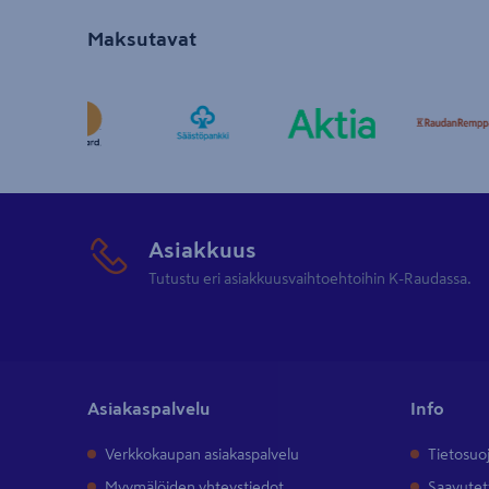
Maksutavat
Asiakkuus
Tutustu eri asiakkuusvaihtoehtoihin K-Raudassa.
Asiakaspalvelu
Info
Verkkokaupan asiakaspalvelu
Tietosuo
Myymälöiden yhteystiedot
Saavutet