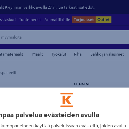
lit K-ryhmän verkkosivuilla 27.7.,
lue tärkeät lisätiedot
.
ssilaskuri
Tuotemerkit
Ammattilaisille
Tarjoukset
Outlet
ntamateriaalit
Maalit
Työkalut
Piha
Sähkö ja valaisimet
uspaneelit
maamerkistä
ET-LISTAT
Sisustuspaneeli 
päätypontattu v
Tuotenumero
:
500959711
EAN
paa palvelua evästeiden avulla
kumppaneineen käyttää palveluissaan evästeitä, joiden avulla
4.0
1 arvostel