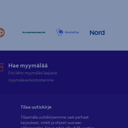
Hae myymälää
Etsi lähin myymäläsi laajasta
myymäläverkostostamme
Tilaa uutiskirje
Tilaamalla uutiskirjeemme saat parhaat
tarjoukset, vinkit ja ohjeet suoraan