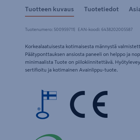
Tuotteen kuvaus
Tuotetiedot
Asi
Tuotenumero
:
500959711
EAN-koodi
:
6438202005587
Korkealaatuisesta kotimaisesta männystä valmistett
Päätyponttauksen ansiosta paneeli on helppo ja nop
minimaalista Tuote on piilokiinnitettävä. Hyötylev
sertifioitu ja kotimainen Avainlippu-tuote.