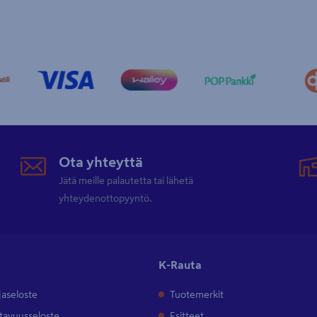
Ota yhteyttä
Jätä meille palautetta tai lähetä
yhteydenottopyyntö.
K-Rauta
jaseloste
Tuotemerkit
tavuusseloste
Esitteet