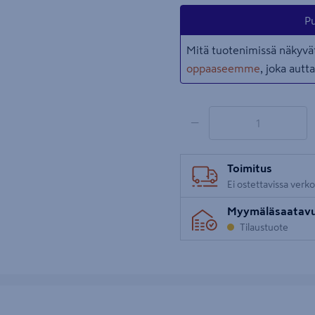
Pu
Mitä tuotenimissä näkyvät
oppaaseemme
, joka aut
1 tuotetta
Määrä
−
Toimitus
Ei ostettavissa verk
Myymäläsaatav
Tilaustuote