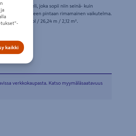
an
tu mäntypaneeli, joka sopii niin seinä- kuin
ja
a saadaan valmiiseen pintaan rimamainen vaikutelma.
lla
 Paketissa 8 kpl / 26,24 m / 2,12 m².
tukset”-
m
y kaikki
tavissa verkkokaupasta. Katso myymäläsaatavuus
t