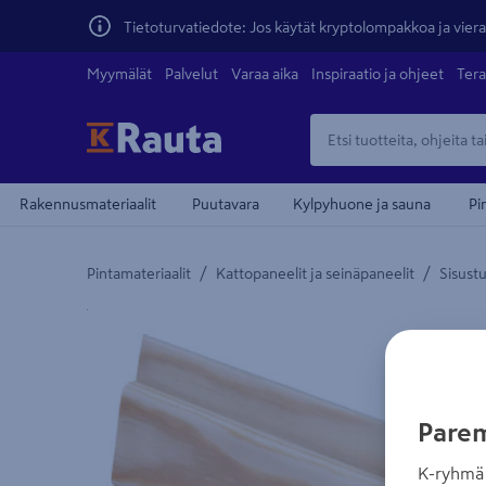
Tietoturvatiedote: Jos käytät kryptolompakkoa ja vierai
Myymälät
Palvelut
Varaa aika
Inspiraatio ja ohjeet
Tera
Rakennusmateriaalit
Puutavara
Kylpyhuone ja sauna
Pi
/
/
Pintamateriaalit
Kattopaneelit ja seinäpaneelit
Sisust
Yksityiskohtainen kuvaus löytyy Tuotteen kuvaus -
Parem
K-ryhmä 