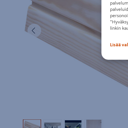
palvelum
palvelui
personoi
”Hyväksy
Edellinen
linkin ka
Lisää va