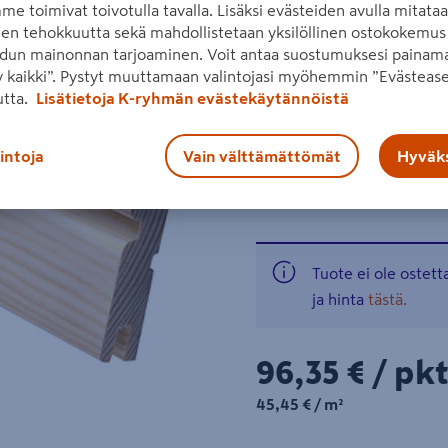
me toimivat toivotulla tavalla. Lisäksi evästeiden avulla mitata
STP-paneeli on päätypontat
den tehokkuutta sekä mahdollistetaan yksilöllinen ostokokemus 
kattopaneeliksi. Valeurall
dun mainonnan tarjoaminen. Voit antaa suostumuksesi painama
Myydään täysinä paketteina.
 kaikki”. Pystyt muuttamaan valintojasi myöhemmin ”Evästease
Seuraava
utta.
Lisätietoja K-ryhmän evästekäytännöistä
Hyötyleveys 80,97 m
lintoja
Vain välttämättömät
Hyväks
Lue koko tuotekuvaus
Katso liitetiedostot
Tuote ei ole ostet
ja hinta
tästä.
96,35€/pkt
96,35 €
/ pk
45,45€/m²
45,45 €
/ m²