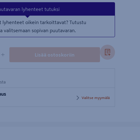
utavaran lyhenteet tutuksi
 lyhenteet oikein tarkoittavat? Tutustu
taa valitsemaan sopivan puutavaran.
+
Lisää ostoskoriin
osta
uus
Valitse myymälä