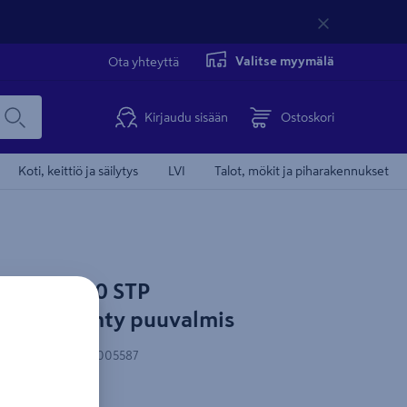
Valitse myymälä
Ota yhteyttä
Kirjaudu sisään
Ostoskori
Koti, keittiö ja säilytys
LVI
Talot, mökit ja piharakennukset
Tämä video 
15x95x3280 STP
aleura mänty puuvalmis
-koodi
:
6438202005587
u