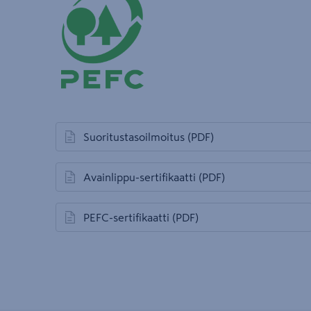
Suoritustasoilmoitus
(PDF)
avautuu uuteen välilehteen
Avainlippu-sertifikaatti
(PDF)
avautuu uuteen välilehteen
PEFC-sertifikaatti
(PDF)
avautuu uuteen välilehteen