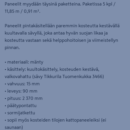
Paneelit myydään täysinä paketteina. Paketissa 5 kpl /
11,85 m / 0,91 m².
Paneelit pintakäsitellään paremmin kosteutta kestävällä
kuultavalla sävyllä, joka antaa hyvän suojan likaa ja
kosteutta vastaan sekä helppohoitoisen ja viimeistellyn
pinnan.
• materiaali: mänty
• käsittely: kuultokäsittely, kosteuden kestävä,
valkovahattu (sävy Tikkurila Tuomenkukka 3466)
• vahvuus: 15 mm
• leveys: 90 mm
• pituus: 2 370 mm
• päätypontattu
• sormijatkettu
• sopii myös kosteiden tilojen kattopaneeleiksi (ei
saunaan)