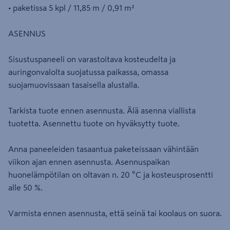
• paketissa 5 kpl / 11,85 m / 0,91 m²
ASENNUS
Sisustuspaneeli on varastoitava kosteudelta ja
auringonvalolta suojatussa paikassa, omassa
suojamuovissaan tasaisella alustalla.
Tarkista tuote ennen asennusta. Älä asenna viallista
tuotetta. Asennettu tuote on hyväksytty tuote.
Anna paneeleiden tasaantua paketeissaan vähintään
viikon ajan ennen asennusta. Asennuspaikan
huonelämpötilan on oltavan n. 20 °C ja kosteusprosentti
alle 50 %.
Varmista ennen asennusta, että seinä tai koolaus on suora.