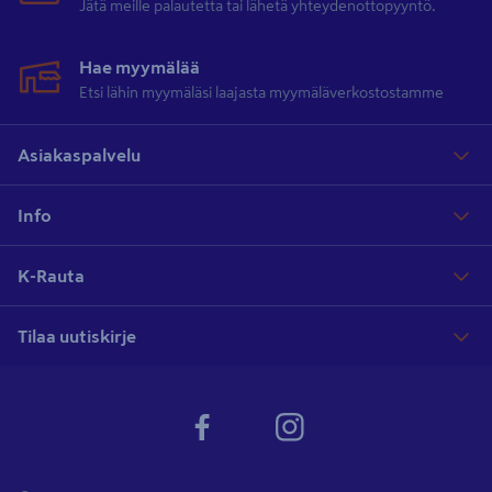
Jätä meille palautetta tai lähetä yhteydenottopyyntö.
Hae myymälää
Etsi lähin myymäläsi laajasta myymäläverkostostamme
Asiakaspalvelu
Info
K-Rauta
Tilaa uutiskirje