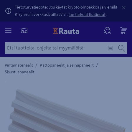
Tietoturvatiedote: Jos käytät kryptolompakkoa ja vierailit
K-ryhmän verkkosivuilla 27.7.,
lue tärkeät lisätiedot
.
/
/
Pintamateriaalit
Kattopaneelit ja seinäpaneelit
Sisustuspaneelit
Yksityiskohtainen kuvaus löytyy Tuotteen kuvaus -maamerki