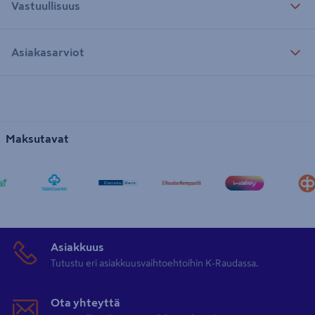
Vastuullisuus
Asiakasarviot
Maksutavat
Asiakkuus
Tutustu eri asiakkuusvaihtoehtoihin K-Raudassa.
Ota yhteyttä