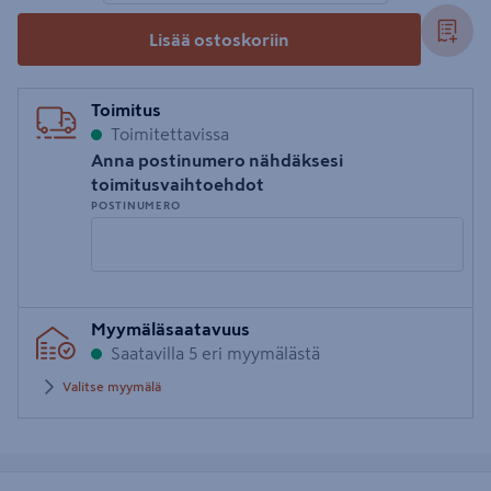
Lisää ostoskoriin
Toimitus
Toimitettavissa
Anna postinumero nähdäksesi
toimitusvaihtoehdot
POSTINUMERO
Syötä
Myymäläsaatavuus
postinumero
Saatavilla 5 eri myymälästä
Valitse myymälä