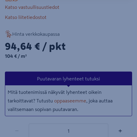
Katso vastuullisuustiedot
Katso liitetiedostot
Hinta verkkokaupassa
94,64€/pkt
94,64 €
/ pkt
104€/m²
104 €
/ m²
Puutavaran lyhenteet tutuksi
Mitä tuotenimissä näkyvät lyhenteet oikein
tarkoittavat? Tutustu
oppaaseemme
, joka auttaa
valitsemaan sopivan puutavaran.
1 tuotetta
Määrä
−
+