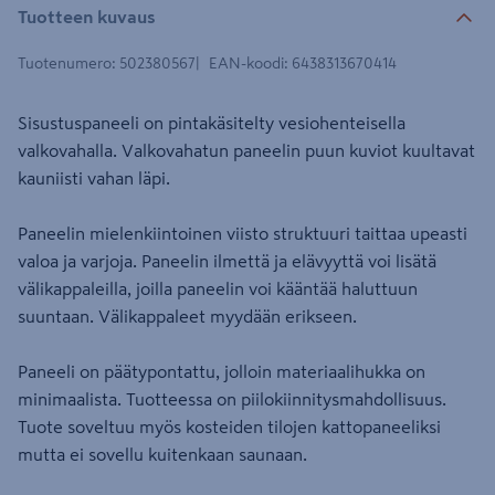
Tuotteen kuvaus
Tuotenumero
:
502380567
EAN-koodi
:
6438313670414
Sisustuspaneeli on pintakäsitelty vesiohenteisella
valkovahalla. Valkovahatun paneelin puun kuviot kuultavat
kauniisti vahan läpi.
Paneelin mielenkiintoinen viisto struktuuri taittaa upeasti
valoa ja varjoja. Paneelin ilmettä ja elävyyttä voi lisätä
välikappaleilla, joilla paneelin voi kääntää haluttuun
suuntaan. Välikappaleet myydään erikseen.
Paneeli on päätypontattu, jolloin materiaalihukka on
minimaalista. Tuotteessa on piilokiinnitysmahdollisuus.
Tuote soveltuu myös kosteiden tilojen kattopaneeliksi
mutta ei sovellu kuitenkaan saunaan.