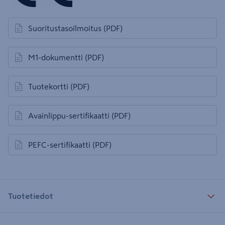
Suoritustasoilmoitus
(PDF)
avautuu uuteen välilehteen
M1-dokumentti
(PDF)
avautuu uuteen välilehteen
Tuotekortti
(PDF)
avautuu uuteen välilehteen
Avainlippu-sertifikaatti
(PDF)
avautuu uuteen välilehteen
PEFC-sertifikaatti
(PDF)
avautuu uuteen välilehteen
Tuotetiedot