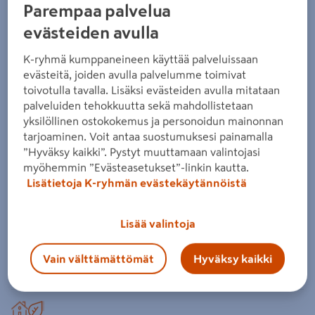
Sisustuspaneeli Cello 15x90x2370
Parempaa palvelua
Vilja päätypontattu mänty
evästeiden avulla
valkovahattu
K-ryhmä kumppaneineen käyttää palveluissaan
Tuotenumero
:
502380567
EAN-koodi
:
6438313670414
evästeitä, joiden avulla palvelumme toimivat
toivotulla tavalla. Lisäksi evästeiden avulla mitataan
palveluiden tehokkuutta sekä mahdollistetaan
Viljapaneelin mielenkiintoinen struktuuri taittaa upeasti
yksilöllinen ostokokemus ja personoidun mainonnan
valoa ja varjoja. Viljapaneelilla saat kaunista pintaa ja
tarjoaminen. Voit antaa suostumuksesi painamalla
muotoa niin seinään kuin kattoonkin. Paneeli on
”Hyväksy kaikki”. Pystyt muuttamaan valintojasi
valmistettu sormijatketusta männystä.
myöhemmin ”Evästeasetukset”-linkin kautta.
Lisätietoja K-ryhmän evästekäytännöistä
päätypontattu
sormijatkettu
Lisää valintoja
Hyötyleveys 77 mm
Vain välttämättömät
Hyväksy kaikki
Lue koko tuotekuvaus