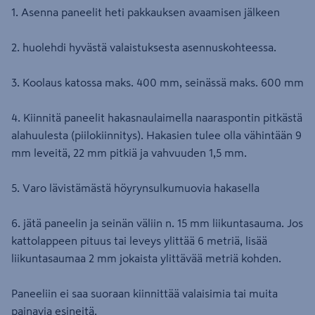
1. Asenna paneelit heti pakkauksen avaamisen jälkeen
2. huolehdi hyvästä valaistuksesta asennuskohteessa.
3. Koolaus katossa maks. 400 mm, seinässä maks. 600 mm
4. Kiinnitä paneelit hakasnaulaimella naaraspontin pitkästä
alahuulesta (piilokiinnitys). Hakasien tulee olla vähintään 9
mm leveitä, 22 mm pitkiä ja vahvuuden 1,5 mm.
5. Varo lävistämästä höyrynsulkumuovia hakasella
6. jätä paneelin ja seinän väliin n. 15 mm liikuntasauma. Jos
kattolappeen pituus tai leveys ylittää 6 metriä, lisää
liikuntasaumaa 2 mm jokaista ylittävää metriä kohden.
Paneeliin ei saa suoraan kiinnittää valaisimia tai muita
painavia esineitä.