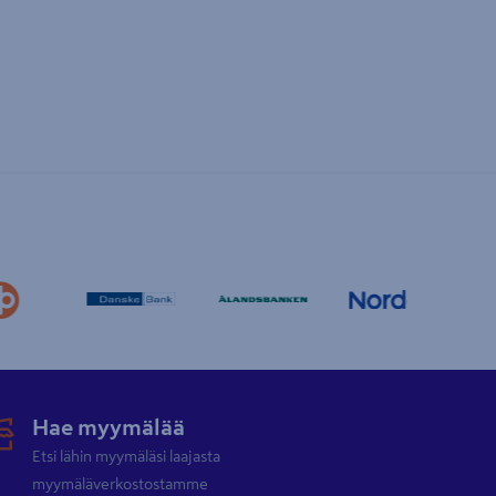
Hae myymälää
Etsi lähin myymäläsi laajasta
myymäläverkostostamme