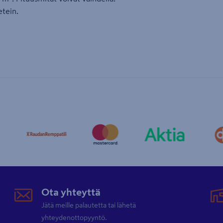
etein.
Ota yhteyttä
Jätä meille palautetta tai lähetä
yhteydenottopyyntö.