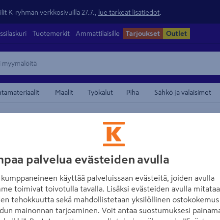
lit K-ryhmän verkkosivuilla 27.7.,
lue tärkeät lisätiedot
.
ssilaskuri
Tuotemerkit
Ammattilaisille
Tarjoukset
Outlet
ntamateriaalit
Maalit
Työkalut
Piha
Sähkö ja valaisimet
uspaneelit
maamerkistä
NO BRAND
Tämä video vaatii mai
Sisustuspaneeli
paa palvelua evästeiden avulla
hyvä
kuusi
kumppaneineen käyttää palveluissaan evästeitä, joiden avulla
Hyväksy eväst
me toimivat toivotulla tavalla. Lisäksi evästeiden avulla mitata
Tuotenumero
:
500914456
EA
den tehokkuutta sekä mahdollistetaan yksilöllinen ostokokemus 
dun mainonnan tarjoaminen. Voit antaa suostumuksesi painama
Avaa e
Edullinen ratkaisu paneloin