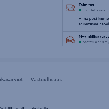
Toimitus
Toimitettavissa
Anna postinume
toimitusvaihtoe
Myymäläsaatav
Saatavilla 3 eri 
akasarviot
Vastuullisuus
/m². Pituusmitat voivat vaihdella.