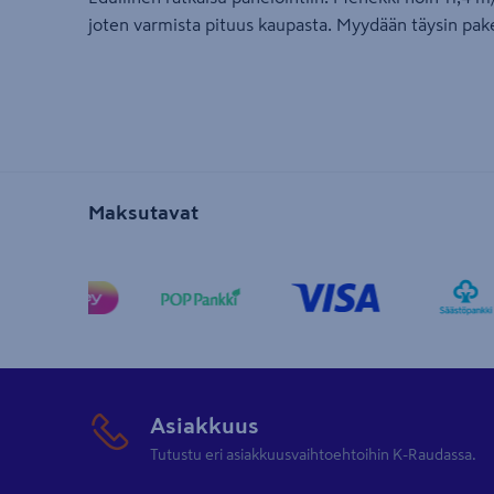
joten varmista pituus kaupasta. Myydään täysin pak
Maksutavat
Asiakkuus
Tutustu eri asiakkuusvaihtoehtoihin K-Raudassa.