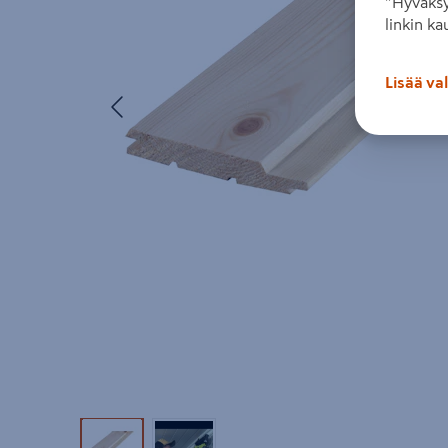
”Hyväksy
linkin ka
Lisää va
Edellinen