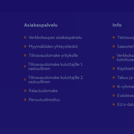
Asiakaspalvelu
Info
Verkkokaupan asiakaspalvelu
Tietosuo
Myymälöiden yhteystiedot
Saavutet
Tilinavauslomake yrityksille
Verkkokau
toimitus
Tilinavauslomake kuluttajille 1.
vastuullinen
Käyttöe
Tilinavauslomake kuluttajille 2.
Takuu ja
vastuullinen
K-ryhmän
Palautuslomake
Evästeas
Peruutusilmoitus
EU:n dat