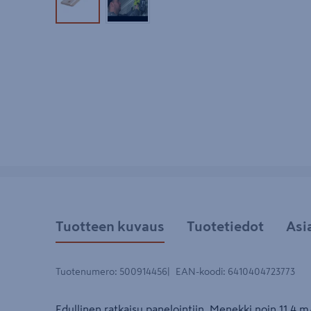
Tuotekuva 1
Tuotekuva 2
Tuotteen kuvaus
Tuotetiedot
Asi
Tuotenumero
:
500914456
EAN-koodi
:
6410404723773
Edullinen ratkaisu panelointiin. Menekki noin 11,4 m