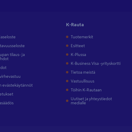
K-Rauta
jaseloste
Tuotemerkit
tavuusseloste
Esitteet
pan tilaus- ja
K-Plussa
ehdot
K-Business Visa -yrityskortti
hdot
Tietoa meistä
 virhevastuu
Vastuullisuus
 evästekäytännöt
Töihin K-Rautaan
etukset
Uutiset ja yhteystiedot
asäädös
medialle