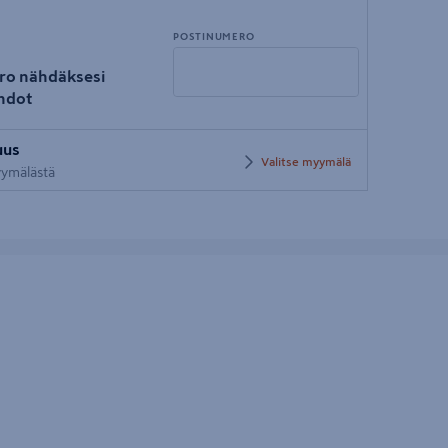
POSTINUMERO
ro nähdäksesi
hdot
Syötä
uus
postinumero
Valitse myymälä
myymälästä