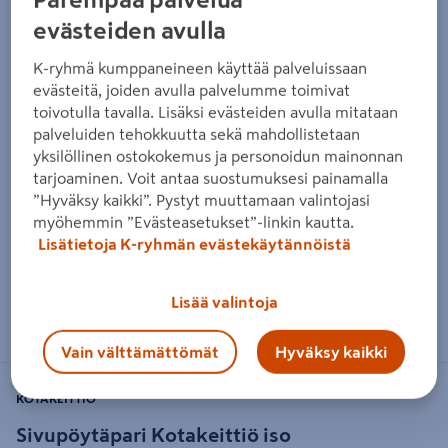
evästeiden avulla
K-ryhmä kumppaneineen käyttää palveluissaan
evästeitä, joiden avulla palvelumme toimivat
toivotulla tavalla. Lisäksi evästeiden avulla mitataan
palveluiden tehokkuutta sekä mahdollistetaan
yksilöllinen ostokokemus ja personoidun mainonnan
tarjoaminen. Voit antaa suostumuksesi painamalla
”Hyväksy kaikki”. Pystyt muuttamaan valintojasi
myöhemmin ”Evästeasetukset”-linkin kautta.
Lisätietoja K-ryhmän evästekäytännöistä
Lisää valintoja
Zoomaa kuvaa sormilla kosketusnäytöllä
Vain välttämättömät
Hyväksy kaikki
KOTAKEITTIÖ
Sivupöytäpari Kotakeittiö iso