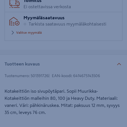
Toimitus
Ei ostettavissa verkosta
Myymäläsaatavuus
Tarkista saatavuus myymäläkohtaisesti
Valitse myymälä
Tuotteen kuvaus
Tuotenumero
:
501391726
EAN-koodi
:
6414675143506
Kotakeittiön iso sivupöytäpari. Sopii Muurikka-
Kotakeittiön malleihin 80, 100 ja Heavy Duty. Materiaali:
vaneri. Väri: pähkinäruskea. Mitat: paksuus 12 mm, syvyys
35 cm, leveys 76 cm.