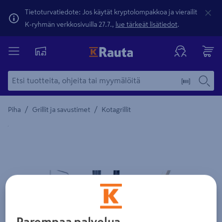
Tietoturvatiedote: Jos käytät kryptolompakkoa ja vierailit
K-ryhmän verkkosivuilla 27.7.,
lue tärkeät lisätiedot
.
/
/
Piha
Grillit ja savustimet
Kotagrillit
Yksityiskohtainen kuvaus löytyy Tuotteen kuvaus -maamerki
Parempaa palvelua