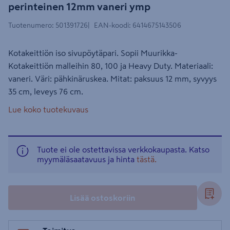
perinteinen 12mm vaneri ymp
Tuotenumero
:
501391726
EAN-koodi
:
6414675143506
Kotakeittiön iso sivupöytäpari. Sopii Muurikka-
Kotakeittiön malleihin 80, 100 ja Heavy Duty. Materiaali:
vaneri. Väri: pähkinäruskea. Mitat: paksuus 12 mm, syvyys
35 cm, leveys 76 cm.
Lue koko tuotekuvaus
Tuote ei ole ostettavissa verkkokaupasta. Katso
myymäläsaatavuus ja hinta
tästä.
Lisää ostoskoriin