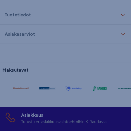
Tuotetiedot
Asiakasarviot
Maksutavat
Asiakkuus
Tutustu eri asiakkuusvaihtoehtoihin K-Raudassa.