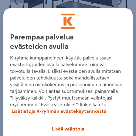
Parempaa palvelua
evästeiden avulla
K-ryhmä kumppaneineen käyttää palveluissaan
evästeitä, joiden avulla palvelumme toimivat
toivotulla tavalla. Lisäksi evästeiden avulla mitataan
palveluiden tehokkuutta sekä mahdollistetaan
yksilöllinen ostokokemus ja personoidun mainonnan
tarjoaminen. Voit antaa suostumuksesi painamalla
Zoomaa kuvaa sormilla kosketusnäytöllä
”Hyväksy kaikki”. Pystyt muuttamaan valintojasi
myöhemmin ”Evästeasetukset”-linkin kautta.
Lisätietoja K-ryhmän evästekäytännöistä
CELLO
Lisää valintoja
Sohvasetti Cello Garden 4-osaa