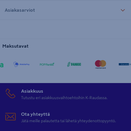
Asiakasarviot
Maksutavat
Asiakkuus
Tutustu eri asiakkuusvaihtoehtoihin K-Raudassa.
Ota yhteyttä
Jätä meille palautetta tai lähetä yhteydenottopyyntö.