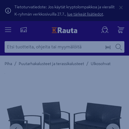
Tietoturvatiedote: Jos käytät kryptolompakkoa ja vierailit
K-ryhmän verkkosivuilla 27.7.,
lue tärkeät lisätiedot
.
/
/
Piha
Puutarhakalusteet ja terassikalusteet
Ulkosohvat
Yksityiskohtainen kuvaus löytyy Tuotteen kuvaus -maamerki
Edellinen
Seura