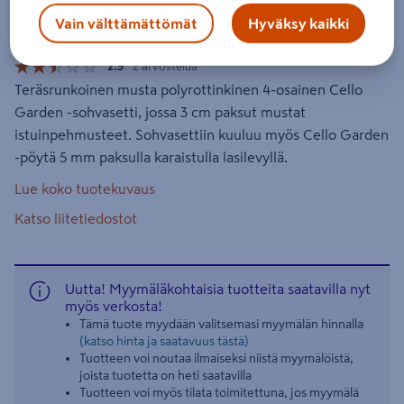
Tuotenumero
:
502311910
EAN-koodi
:
6438313644491
Vain välttämättömät
Hyväksy kaikki
2.5
2 arvostelua
Teräsrunkoinen musta polyrottinkinen 4-osainen Cello
Garden -sohvasetti, jossa 3 cm paksut mustat
istuinpehmusteet. Sohvasettiin kuuluu myös Cello Garden
-pöytä 5 mm paksulla karaistulla lasilevyllä.
Lue koko tuotekuvaus
Katso liitetiedostot
Uutta! Myymäläkohtaisia tuotteita saatavilla nyt
myös verkosta!
Tämä tuote myydään valitsemasi myymälän hinnalla
(katso hinta ja saatavuus tästä)
Tuotteen voi noutaa ilmaiseksi niistä myymälöistä,
joista tuotetta on heti saatavilla
Tuotteen voi myös tilata toimitettuna, jos myymälä