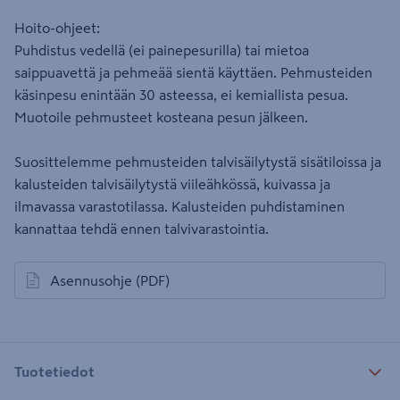
Hoito-ohjeet:
Puhdistus vedellä (ei painepesurilla) tai mietoa
saippuavettä ja pehmeää sientä käyttäen. Pehmusteiden
käsinpesu enintään 30 asteessa, ei kemiallista pesua.
Muotoile pehmusteet kosteana pesun jälkeen.
Suosittelemme pehmusteiden talvisäilytystä sisätiloissa ja
kalusteiden talvisäilytystä viileähkössä, kuivassa ja
ilmavassa varastotilassa. Kalusteiden puhdistaminen
kannattaa tehdä ennen talvivarastointia.
Asennusohje
(PDF)
avautuu uuteen välilehteen
Tuotetiedot