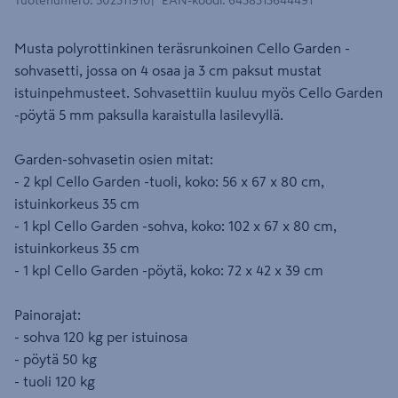
Tuotenumero
:
502311910
EAN-koodi
:
6438313644491
Musta polyrottinkinen teräsrunkoinen Cello Garden -
sohvasetti, jossa on 4 osaa ja 3 cm paksut mustat
istuinpehmusteet. Sohvasettiin kuuluu myös Cello Garden
-pöytä 5 mm paksulla karaistulla lasilevyllä.
Garden-sohvasetin osien mitat:
- 2 kpl Cello Garden -tuoli, koko: 56 x 67 x 80 cm,
istuinkorkeus 35 cm
- 1 kpl Cello Garden -sohva, koko: 102 x 67 x 80 cm,
istuinkorkeus 35 cm
- 1 kpl Cello Garden -pöytä, koko: 72 x 42 x 39 cm
Painorajat:
- sohva 120 kg per istuinosa
- pöytä 50 kg
- tuoli 120 kg