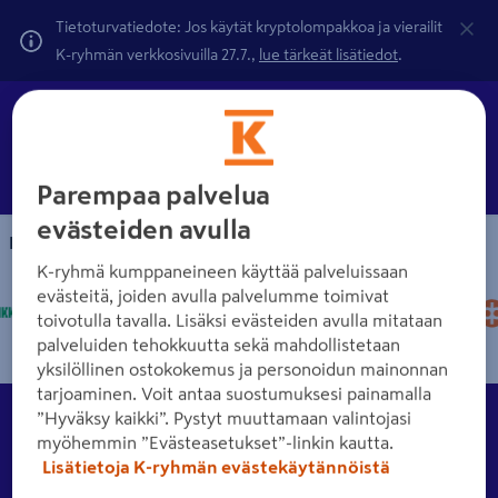
Tietoturvatiedote: Jos käytät kryptolompakkoa ja vierailit
K-ryhmän verkkosivuilla 27.7.,
lue tärkeät lisätiedot
.
Parempaa palvelua
evästeiden avulla
Maksutavat
K-ryhmä kumppaneineen käyttää palveluissaan
evästeitä, joiden avulla palvelumme toimivat
toivotulla tavalla. Lisäksi evästeiden avulla mitataan
palveluiden tehokkuutta sekä mahdollistetaan
yksilöllinen ostokokemus ja personoidun mainonnan
tarjoaminen. Voit antaa suostumuksesi painamalla
Asiakkuus
”Hyväksy kaikki”. Pystyt muuttamaan valintojasi
Tutustu eri asiakkuusvaihtoehtoihin K-Raudassa.
myöhemmin ”Evästeasetukset”-linkin kautta.
Lisätietoja K-ryhmän evästekäytännöistä