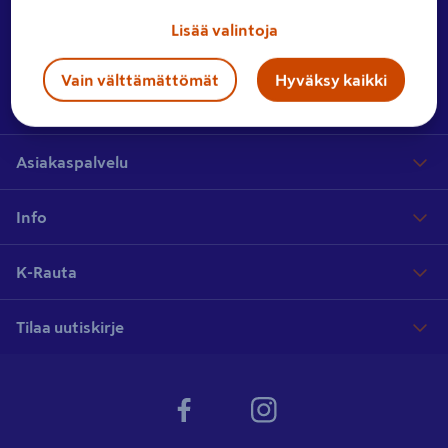
Ota yhteyttä
Jätä meille palautetta tai lähetä yhteydenottopyyntö.
Lisää valintoja
Vain välttämättömät
Hyväksy kaikki
Hae myymälää
Etsi lähin myymäläsi laajasta myymäläverkostostamme
Asiakaspalvelu
Info
K-Rauta
Tilaa uutiskirje