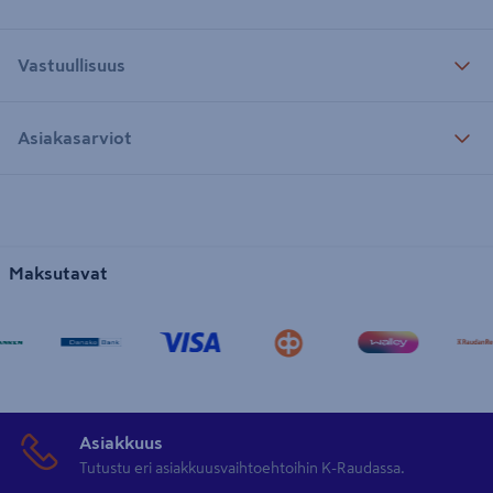
Vastuullisuus
Asiakasarviot
Maksutavat
Asiakkuus
Tutustu eri asiakkuusvaihtoehtoihin K-Raudassa.