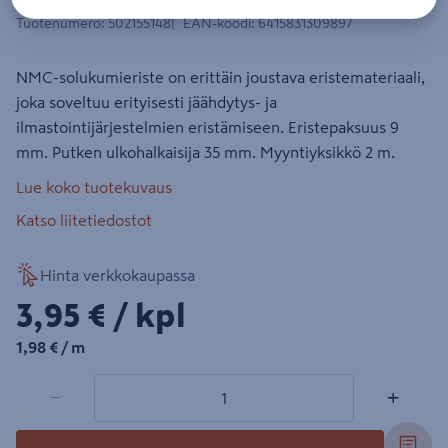
Tuotenumero
:
502155148
EAN-koodi
:
6415831309897
NMC-solukumieriste on erittäin joustava eristemateriaali,
joka soveltuu erityisesti jäähdytys- ja
ilmastointijärjestelmien eristämiseen. Eristepaksuus 9
mm. Putken ulkohalkaisija 35 mm. Myyntiyksikkö 2 m.
Lue koko tuotekuvaus
Katso liitetiedostot
Hinta verkkokaupassa
3,95€/kpl
3,95 €
/ kpl
1,98€/m
1,98 €
/ m
1 tuotetta
Määrä
−
+