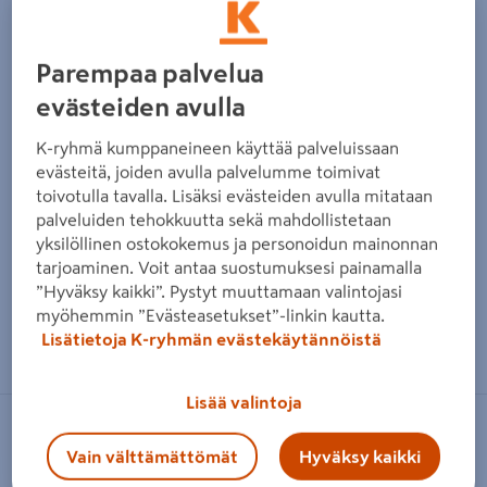
Parempaa palvelua
evästeiden avulla
K-ryhmä kumppaneineen käyttää palveluissaan
evästeitä, joiden avulla palvelumme toimivat
toivotulla tavalla. Lisäksi evästeiden avulla mitataan
palveluiden tehokkuutta sekä mahdollistetaan
yksilöllinen ostokokemus ja personoidun mainonnan
tarjoaminen. Voit antaa suostumuksesi painamalla
”Hyväksy kaikki”. Pystyt muuttamaan valintojasi
myöhemmin ”Evästeasetukset”-linkin kautta.
Zoomaa kuvaa sormilla kosketusnäytöllä
Lisätietoja K-ryhmän evästekäytännöistä
Lisää valintoja
NMC
Vain välttämättömät
Hyväksy kaikki
Solukumieriste NMC 9x035