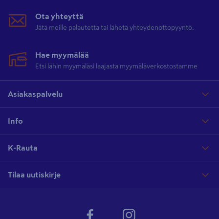
Ota yhteyttä
Jätä meille palautetta tai lähetä yhteydenottopyyntö.
Hae myymälää
Etsi lähin myymäläsi laajasta myymäläverkostostamme
Asiakaspalvelu
Info
K-Rauta
Tilaa uutiskirje