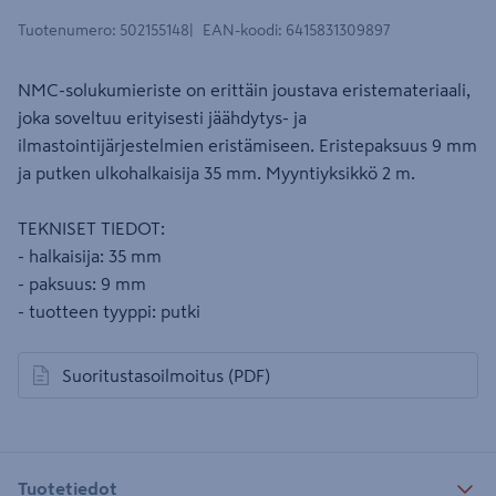
Tuotenumero
:
502155148
EAN-koodi
:
6415831309897
NMC-solukumieriste on erittäin joustava eristemateriaali,
joka soveltuu erityisesti jäähdytys- ja
ilmastointijärjestelmien eristämiseen. Eristepaksuus 9 mm
ja putken ulkohalkaisija 35 mm. Myyntiyksikkö 2 m.
TEKNISET TIEDOT:
- halkaisija: 35 mm
- paksuus: 9 mm
- tuotteen tyyppi: putki
Suoritustasoilmoitus
(PDF)
avautuu uuteen välilehteen
Tuotetiedot