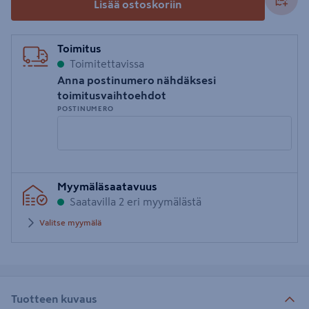
Lisää ostoskoriin
Toimitus
Toimitettavissa
Anna postinumero nähdäksesi
toimitusvaihtoehdot
POSTINUMERO
Syötä
Myymäläsaatavuus
postinumero
Saatavilla 2 eri myymälästä
Valitse myymälä
Tuotteen kuvaus