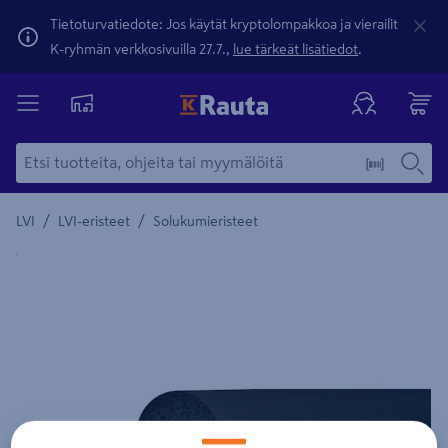
Tietoturvatiedote: Jos käytät kryptolompakkoa ja vierailit
K-ryhmän verkkosivuilla 27.7.,
lue tärkeät lisätiedot
.
/
/
LVI
LVI-eristeet
Solukumieristeet
Yksityiskohtainen kuvaus löytyy Tuotteen kuvaus -maamerki
Edellinen
Seura