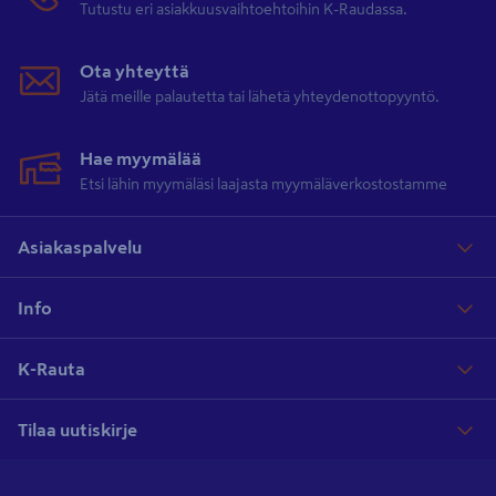
Tutustu eri asiakkuusvaihtoehtoihin K-Raudassa.
Ota yhteyttä
Jätä meille palautetta tai lähetä yhteydenottopyyntö.
Hae myymälää
Etsi lähin myymäläsi laajasta myymäläverkostostamme
Asiakaspalvelu
Info
K-Rauta
Tilaa uutiskirje