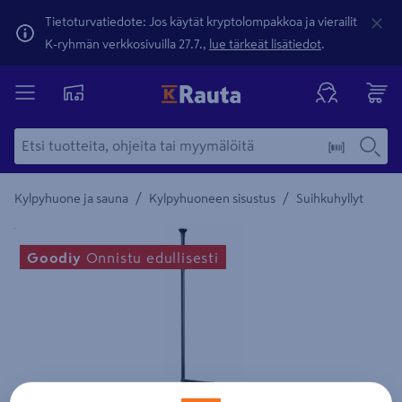
Tietoturvatiedote: Jos käytät kryptolompakkoa ja vierailit
K-ryhmän verkkosivuilla 27.7.,
lue tärkeät lisätiedot
.
/
/
Kylpyhuone ja sauna
Kylpyhuoneen sisustus
Suihkuhyllyt
Yksityiskohtainen kuvaus löytyy Tuotteen kuvaus -maamerki
Goodiy
Onnistu edullisesti
Edellinen
Seura