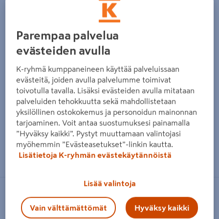
Parempaa palvelua
evästeiden avulla
K-ryhmä kumppaneineen käyttää palveluissaan
evästeitä, joiden avulla palvelumme toimivat
toivotulla tavalla. Lisäksi evästeiden avulla mitataan
palveluiden tehokkuutta sekä mahdollistetaan
yksilöllinen ostokokemus ja personoidun mainonnan
tarjoaminen. Voit antaa suostumuksesi painamalla
”Hyväksy kaikki”. Pystyt muuttamaan valintojasi
myöhemmin ”Evästeasetukset”-linkin kautta.
Zoomaa kuvaa sormilla kosketusnäytöllä
Lisätietoja K-ryhmän evästekäytännöistä
Lisää valintoja
GOODIY
Vain välttämättömät
Hyväksy kaikki
Suihkuhylly Goodiy teleskooppi 100-