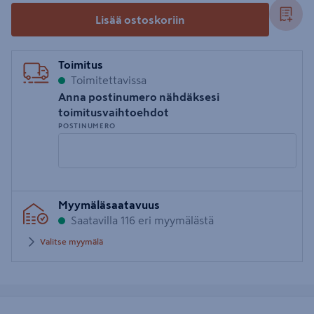
Lisää ostoskoriin
Toimitus
Toimitettavissa
Anna postinumero nähdäksesi
toimitusvaihtoehdot
POSTINUMERO
Syötä
Myymäläsaatavuus
postinumero
Saatavilla 116 eri myymälästä
Valitse myymälä