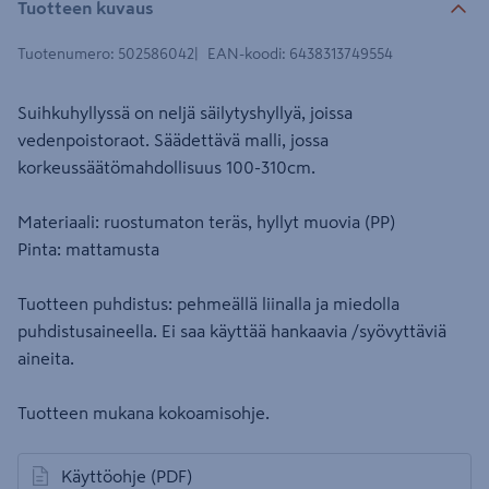
Tuotteen kuvaus
Tuotenumero
:
502586042
EAN-koodi
:
6438313749554
Suihkuhyllyssä on neljä säilytyshyllyä, joissa
vedenpoistoraot. Säädettävä malli, jossa
korkeussäätömahdollisuus 100-310cm.
Materiaali: ruostumaton teräs, hyllyt muovia (PP)
Pinta: mattamusta
Tuotteen puhdistus: pehmeällä liinalla ja miedolla
puhdistusaineella. Ei saa käyttää hankaavia /syövyttäviä
aineita.
Tuotteen mukana kokoamisohje.
Käyttöohje
(PDF)
avautuu uuteen välilehteen