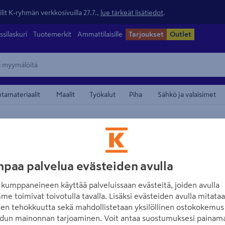
lit K-ryhmän verkkosivuilla 27.7.,
lue tärkeät lisätiedot
.
ssilaskuri
Tuotemerkit
Ammattilaisille
Tarjoukset
Outlet
ntamateriaalit
Maalit
Työkalut
Piha
Sähkö ja valaisimet
maamerkistä
GROHE
Suihkuletku GRO
paa palvelua evästeiden avulla
150cm
kumppaneineen käyttää palveluissaan evästeitä, joiden avulla
me toimivat toivotulla tavalla. Lisäksi evästeiden avulla mitata
Tuotenumero
:
502011296
EAN
den tehokkuutta sekä mahdollistetaan yksilöllinen ostokokemus 
dun mainonnan tarjoaminen. Voit antaa suostumuksesi painama
Grohen 150 cm pitkä suihkul