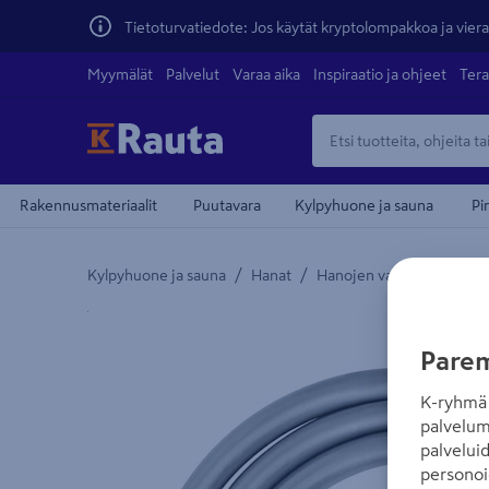
Tietoturvatiedote: Jos käytät kryptolompakkoa ja vierai
Myymälät
Palvelut
Varaa aika
Inspiraatio ja ohjeet
Tera
Rakennusmateriaalit
Puutavara
Kylpyhuone ja sauna
Pi
/
/
Kylpyhuone ja sauna
Hanat
Hanojen varaosat
Yksityiskohtainen kuvaus löytyy Tuotteen kuvaus -
Parem
K-ryhmä 
palvelum
palvelui
personoi