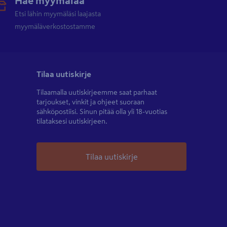
Hae myymälää
Etsi lähin myymäläsi laajasta
myymäläverkostostamme
Tilaa uutiskirje
Tilaamalla uutiskirjeemme saat parhaat
tarjoukset, vinkit ja ohjeet suoraan
sähköpostiisi. Sinun pitää olla yli 18-vuotias
tilataksesi uutiskirjeen.
Tilaa uutiskirje