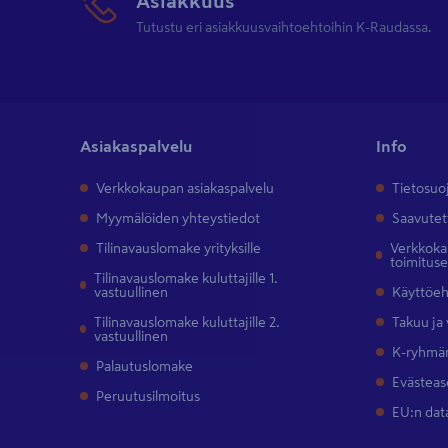
Asiakkuus
Tutustu eri asiakkuusvaihtoehtoihin K-Raudassa.
Asiakaspalvelu
Info
Verkkokaupan asiakaspalvelu
Tietosuo
Myymälöiden yhteystiedot
Saavutet
Tilinavauslomake yrityksille
Verkkokau
toimitus
Tilinavauslomake kuluttajille 1.
vastuullinen
Käyttöe
Tilinavauslomake kuluttajille 2.
Takuu ja
vastuullinen
K-ryhmän
Palautuslomake
Evästeas
Peruutusilmoitus
EU:n dat