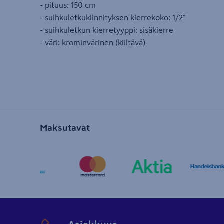
- pituus: 150 cm
- suihkuletkukiinnityksen kierrekoko: 1/2"
- suihkuletkun kierretyyppi: sisäkierre
- väri: krominvärinen (kiiltävä)
Maksutavat