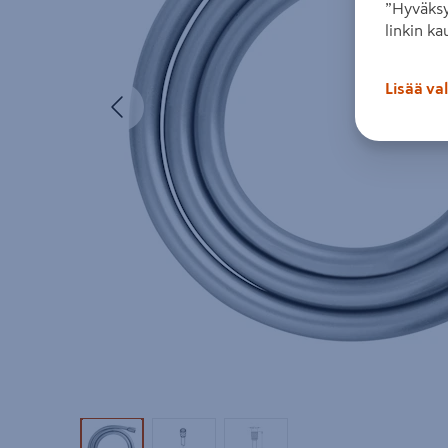
”Hyväksy
linkin ka
Lisää va
Edellinen