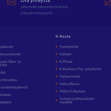
Ota yhteyttä
Jätä meille palautetta tai lähetä
yhteydenottopyyntö.
K-Rauta
jaseloste
Tuotemerkit
tavuusseloste
Esitteet
pan tilaus- ja
K-Plussa
ehdot
K-Business Visa -yrityskortti
hdot
Tietoa meistä
 virhevastuu
Vastuullisuus
 evästekäytännöt
Töihin K-Rautaan
etukset
Uutiset ja yhteystiedot
asäädös
medialle