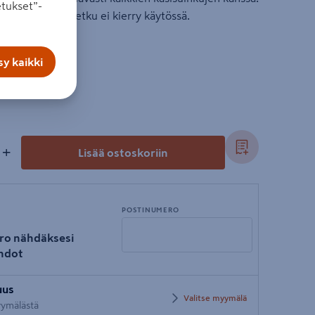
tukset”-
den ansiosta letku ei kierry käytössä.
y kaikki
+
Lisää ostoskoriin
POSTINUMERO
ro nähdäksesi
hdot
Syötä
uus
postinumero
Valitse myymälä
myymälästä