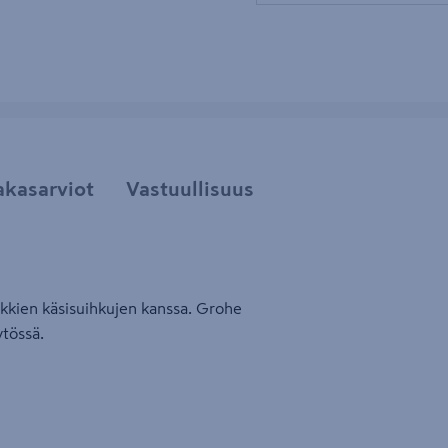
akasarviot
Vastuullisuus
ikkien käsisuihkujen kanssa. Grohe
ytössä.