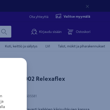
Valitse myymälä
Ota yhteyttä
Kirjaudu sisään
Ostoskori
Koti, keittiö ja säilytys
LVI
Talot, mökit ja piharakennukset
HE 28151002 Relexaflex
an
-koodi
:
4005176605581
ja
lla
etku toimii sulavasti kaikkien käsisuihkujen kanssa.