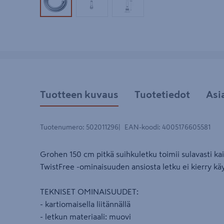
Tuotekuva 1
Tuotekuva 2
Tuotekuva 3
Tuotteen kuvaus
Tuotetiedot
Asi
Tuotenumero
:
502011296
EAN-koodi
:
4005176605581
Grohen 150 cm pitkä suihkuletku toimii sulavasti ka
TwistFree -ominaisuuden ansiosta letku ei kierry kä
TEKNISET OMINAISUUDET:
- kartiomaisella liitännällä
- letkun materiaali: muovi