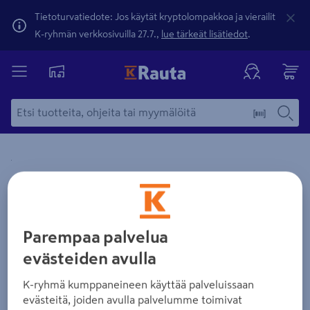
Tietoturvatiedote: Jos käytät kryptolompakkoa ja vierailit
K-ryhmän verkkosivuilla 27.7.,
lue tärkeät lisätiedot
.
Yksityiskohtainen kuvaus löytyy Tuotteen kuvaus -maamerki
Zoomaa kuvaa sormilla kosketusnäytöllä
Parempaa palvelua
evästeiden avulla
K-ryhmä kumppaneineen käyttää palveluissaan
evästeitä, joiden avulla palvelumme toimivat