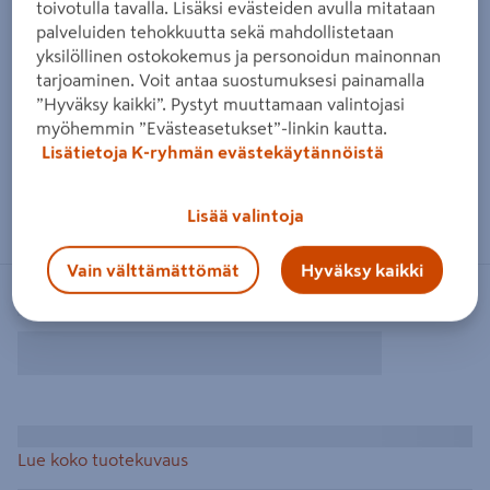
toivotulla tavalla. Lisäksi evästeiden avulla mitataan
palveluiden tehokkuutta sekä mahdollistetaan
yksilöllinen ostokokemus ja personoidun mainonnan
tarjoaminen. Voit antaa suostumuksesi painamalla
”Hyväksy kaikki”. Pystyt muuttamaan valintojasi
myöhemmin ”Evästeasetukset”-linkin kautta.
Lisätietoja K-ryhmän evästekäytännöistä
Lisää valintoja
Vain välttämättömät
Hyväksy kaikki
Lue koko tuotekuvaus