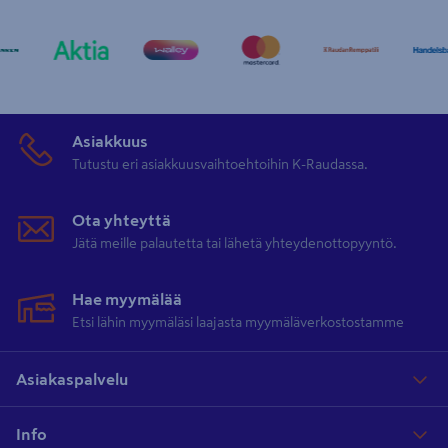
Asiakkuus
Tutustu eri asiakkuusvaihtoehtoihin K-Raudassa.
Ota yhteyttä
Jätä meille palautetta tai lähetä yhteydenottopyyntö.
Hae myymälää
Etsi lähin myymäläsi laajasta myymäläverkostostamme
Asiakaspalvelu
Info