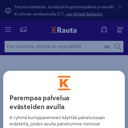
Tietoturvatiedote: Jos käytät kryptolompakkoa ja vierailit
K-ryhmän verkkosivuilla 27.7.,
lue tärkeät lisätiedot
.
Yksityiskohtainen kuvaus löytyy Tuotteen kuvaus -maamerki
Zoomaa kuvaa sormilla kosketusnäytöllä
Parempaa palvelua
evästeiden avulla
K-ryhmä kumppaneineen käyttää palveluissaan
evästeitä, joiden avulla palvelumme toimivat