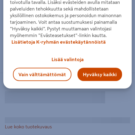
toivotulla tavalla. Lisäksi evästeiden avulla mitataan
palveluiden tehokkuutta sekä mahdollistetaan
yksilöllinen ostokokemus ja personoidun mainonnan
tarjoaminen. Voit antaa suostumuksesi painamalla
”Hyväksy kaikki”. Pystyt muuttamaan valintojasi
myöhemmin ”Evästeasetukset”-linkin kautta.
Lisätietoja K-ryhmän evästekäytännöistä
Lisää valintoja
Vain välttämättömät
Hyväksy kaikki
Lue koko tuotekuvaus