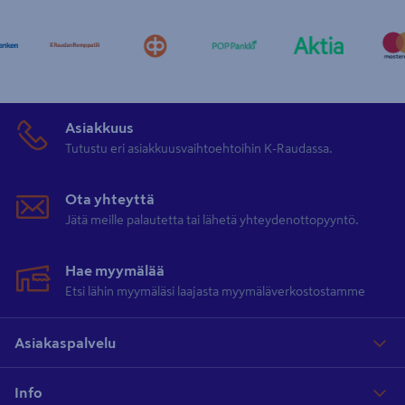
Asiakkuus
Tutustu eri asiakkuusvaihtoehtoihin K-Raudassa.
Ota yhteyttä
Jätä meille palautetta tai lähetä yhteydenottopyyntö.
Hae myymälää
Etsi lähin myymäläsi laajasta myymäläverkostostamme
Asiakaspalvelu
Info