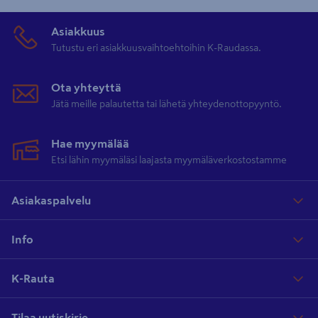
Asiakkuus
Tutustu eri asiakkuusvaihtoehtoihin K-Raudassa.
Ota yhteyttä
Jätä meille palautetta tai lähetä yhteydenottopyyntö.
Hae myymälää
Etsi lähin myymäläsi laajasta myymäläverkostostamme
Asiakaspalvelu
Info
K-Rauta
Tilaa uutiskirje