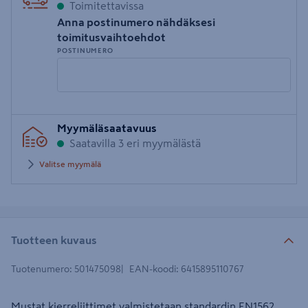
Toimitettavissa
Anna postinumero nähdäksesi
toimitusvaihtoehdot
POSTINUMERO
Syötä
Myymäläsaatavuus
postinumero
Saatavilla 3 eri myymälästä
Valitse myymälä
Tuotteen kuvaus
Tuotenumero
:
501475098
EAN-koodi
:
6415895110767
Mustat kierreliittimet valmistetaan standardin EN1562