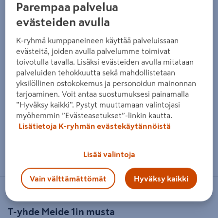
Parempaa palvelua
evästeiden avulla
K-ryhmä kumppaneineen käyttää palveluissaan
evästeitä, joiden avulla palvelumme toimivat
toivotulla tavalla. Lisäksi evästeiden avulla mitataan
palveluiden tehokkuutta sekä mahdollistetaan
yksilöllinen ostokokemus ja personoidun mainonnan
tarjoaminen. Voit antaa suostumuksesi painamalla
”Hyväksy kaikki”. Pystyt muuttamaan valintojasi
myöhemmin ”Evästeasetukset”-linkin kautta.
Lisätietoja K-ryhmän evästekäytännöistä
Zoomaa kuvaa sormilla kosketusnäytöllä
Lisää valintoja
Vain välttämättömät
Hyväksy kaikki
MEIDE
T-yhde Meide 1in musta