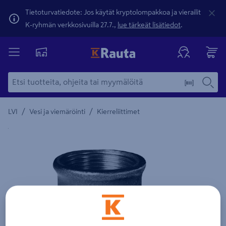
Tietoturvatiedote: Jos käytät kryptolompakkoa ja vierailit
K-ryhmän verkkosivuilla 27.7.,
lue tärkeät lisätiedot
.
/
/
LVI
Vesi ja viemäröinti
Kierreliittimet
Yksityiskohtainen kuvaus löytyy Tuotteen kuvaus -maamerki