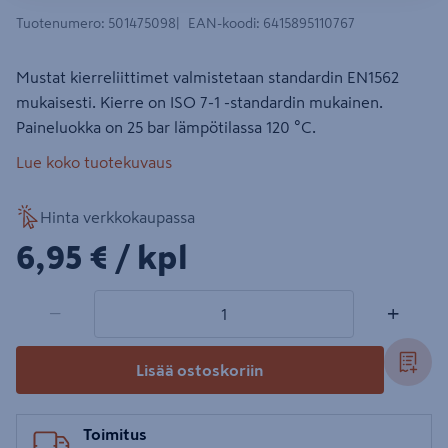
Tuotenumero
:
501475098
EAN-koodi
:
6415895110767
Mustat kierreliittimet valmistetaan standardin EN1562
mukaisesti. Kierre on ISO 7-1 -standardin mukainen.
Paineluokka on 25 bar lämpötilassa 120 °C.
Lue koko tuotekuvaus
Hinta verkkokaupassa
6,95€/kpl
6,95 €
/ kpl
1 tuotetta
Määrä
−
+
Lisää ostoskoriin
Toimitus