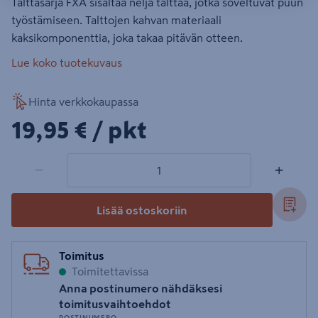
Talttasarja FXA sisältää neljä talttaa, jotka soveltuvat puun
työstämiseen. Talttojen kahvan materiaali
kaksikomponenttia, joka takaa pitävän otteen.
Lue koko tuotekuvaus
Hinta verkkokaupassa
19,95€/pkt
19,95 €
/ pkt
1 tuotetta
Määrä
−
+
Lisää ostoskoriin
Toimitus
Toimitettavissa
Anna postinumero nähdäksesi
toimitusvaihtoehdot
POSTINUMERO