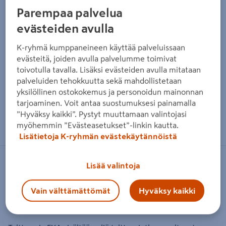
Parempaa palvelua
evästeiden avulla
K-ryhmä kumppaneineen käyttää palveluissaan
evästeitä, joiden avulla palvelumme toimivat
toivotulla tavalla. Lisäksi evästeiden avulla mitataan
palveluiden tehokkuutta sekä mahdollistetaan
yksilöllinen ostokokemus ja personoidun mainonnan
tarjoaminen. Voit antaa suostumuksesi painamalla
”Hyväksy kaikki”. Pystyt muuttamaan valintojasi
Zoomaa kuvaa sormilla kosketusnäytöllä
myöhemmin ”Evästeasetukset”-linkin kautta.
Lisätietoja K-ryhmän evästekäytännöistä
FXA
Lisää valintoja
Talttasarja FXA 4kpl puulle
Vain välttämättömät
Hyväksy kaikki
Tuotenumero
:
501810033
EAN-koodi
:
6438313304142