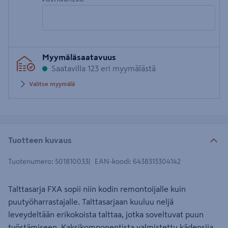
Syötä
Myymäläsaatavuus
postinumero
Saatavilla 123 eri myymälästä
Valitse myymälä
Tuotteen kuvaus
Tuotenumero
:
501810033
EAN-koodi
:
6438313304142
Talttasarja FXA sopii niin kodin remontoijalle kuin
puutyöharrastajalle. Talttasarjaan kuuluu neljä
leveydeltään erikokoista talttaa, jotka soveltuvat puun
työstämiseen. Kaksikomponentista valmistettu kädensija