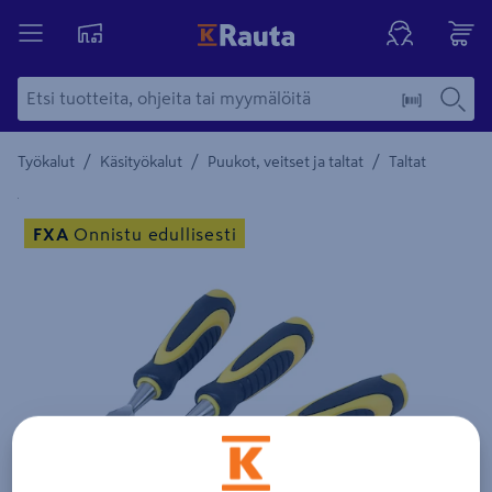
/
/
/
Työkalut
Käsityökalut
Puukot, veitset ja taltat
Taltat
Yksityiskohtainen kuvaus löytyy Tuotteen kuvaus -maamerki
FXA
Onnistu edullisesti