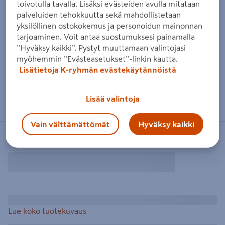
toivotulla tavalla. Lisäksi evästeiden avulla mitataan
palveluiden tehokkuutta sekä mahdollistetaan
yksilöllinen ostokokemus ja personoidun mainonnan
tarjoaminen. Voit antaa suostumuksesi painamalla
”Hyväksy kaikki”. Pystyt muuttamaan valintojasi
myöhemmin ”Evästeasetukset”-linkin kautta.
Lisätietoja K-ryhmän evästekäytännöistä
Lisää valintoja
Vain välttämättömät
Hyväksy kaikki
Lue koko tuotekuvaus