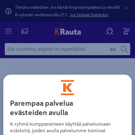
Tietoturvatiedote: Jos käytät kryptolompakkoa ja vierailit
K-ryhmän verkkosivuilla 27.7.,
lue tärkeät lisätiedot
.
Yksityiskohtainen kuvaus löytyy Tuotteen kuvaus -maamerki
Zoomaa kuvaa sormilla kosketusnäytöllä
Parempaa palvelua
evästeiden avulla
K-ryhmä kumppaneineen käyttää palveluissaan
evästeitä, joiden avulla palvelumme toimivat