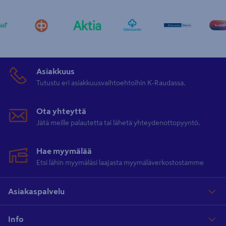
Asiakkuus
Tutustu eri asiakkuusvaihtoehtoihin K-Raudassa.
Ota yhteyttä
Jätä meille palautetta tai lähetä yhteydenottopyyntö.
Hae myymälää
Etsi lähin myymäläsi laajasta myymäläverkostostamme
Asiakaspalvelu
Info