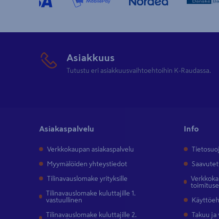
Asiakkuus
Tutustu eri asiakkuusvaihtoehtoihin K-Raudassa.
Asiakaspalvelu
Info
Verkkokaupan asiakaspalvelu
Tietosuo
Myymälöiden yhteystiedot
Saavutet
Tilinavauslomake yrityksille
Verkkokau
toimitus
Tilinavauslomake kuluttajille 1.
vastuullinen
Käyttöe
Tilinavauslomake kuluttajille 2.
Takuu ja