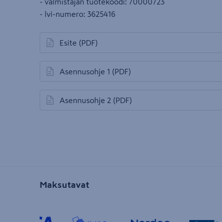
- valmistajan tuotekoodi: 70000723
- lvi-numero: 3625416
Esite
(PDF)
avautuu uuteen välilehteen
Asennusohje 1
(PDF)
avautuu uuteen välilehteen
Asennusohje 2
(PDF)
avautuu uuteen välilehteen
Maksutavat