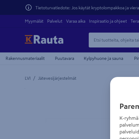
Tietoturvatiedote: Jos käytät kryptolompakkoa ja vierai
Myymälät
Palvelut
Varaa aika
Inspiraatio ja ohjeet
Tera
Rakennusmateriaalit
Puutavara
Kylpyhuone ja sauna
Pi
/
LVI
Jätevesijärjestelmät
Yksityiskohtainen kuvaus löytyy Tuotteen kuvaus -
Parem
K-ryhmä 
palvelum
palvelui
personoi