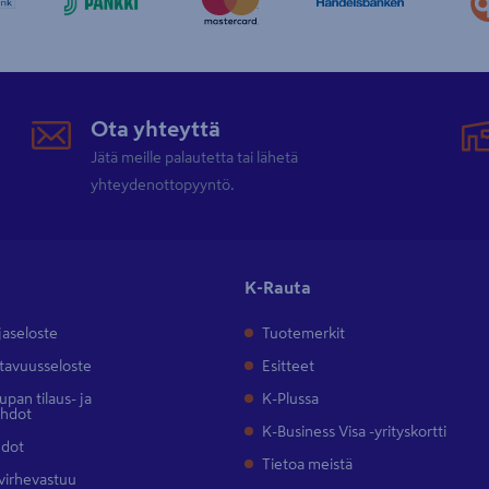
Ota yhteyttä
Jätä meille palautetta tai lähetä
yhteydenottopyyntö.
K-Rauta
jaseloste
Tuotemerkit
tavuusseloste
Esitteet
pan tilaus- ja
K-Plussa
ehdot
K-Business Visa -yrityskortti
hdot
Tietoa meistä
 virhevastuu