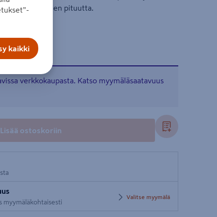
men käyttökauden pituutta.
tukset”-
y kaikki
tavissa verkkokaupasta. Katso myymäläsaatavuus
Lisää ostoskoriin
osta
uus
Valitse myymälä
us myymäläkohtaisesti