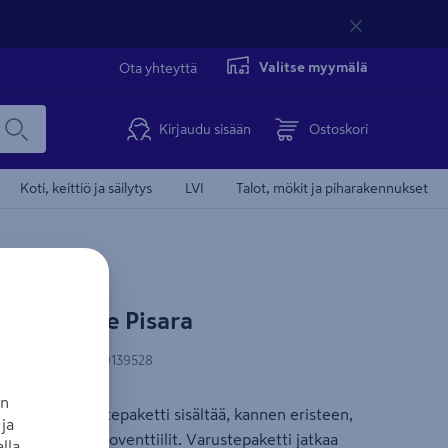
Valitse myymälä
Ota yhteyttä
Kirjaudu sisään
Ostoskori
Koti, keittiö ja säilytys
LVI
Talot, mökit ja piharakennukset
ti Pipelife Pisara
N-koodi
:
9010459139528
an
en talvi-varustepaketti sisältää, kannen eristeen,
ja
ävät ilmanvaihtoventtiilit. Varustepaketti jatkaa
lla