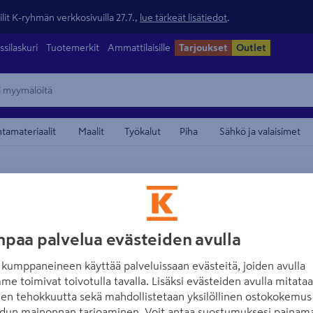
lit K-ryhmän verkkosivuilla 27.7.,
lue tärkeät lisätiedot
.
ssilaskuri
Tuotemerkit
Ammattilaisille
Tarjoukset
Outlet
ntamateriaalit
Maalit
Työkalut
Piha
Sähkö ja valaisimet
maamerkistä
PIPELIFE
Talvivarustepaket
paa palvelua evästeiden avulla
Tuotenumero
:
501849604
EA
kumppaneineen käyttää palveluissaan evästeitä, joiden avulla
me toimivat toivotulla tavalla. Lisäksi evästeiden avulla mitata
Pisara-harmaavesisuodattim
den tehokkuutta sekä mahdollistetaan yksilöllinen ostokokemus 
sulanapitokaapelin, säädett
dun mainonnan tarjoaminen. Voit antaa suostumuksesi painama