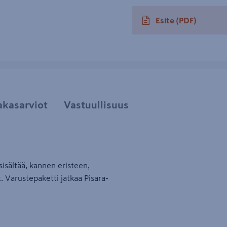
Esite
(PDF)
avautuu uuteen välileh
akasarviot
Vastuullisuus
isältää, kannen eristeen,
. Varustepaketti jatkaa Pisara-