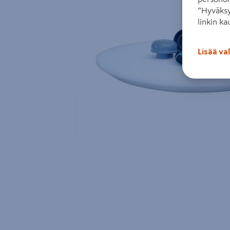
”Hyväksy
linkin ka
Lisää va