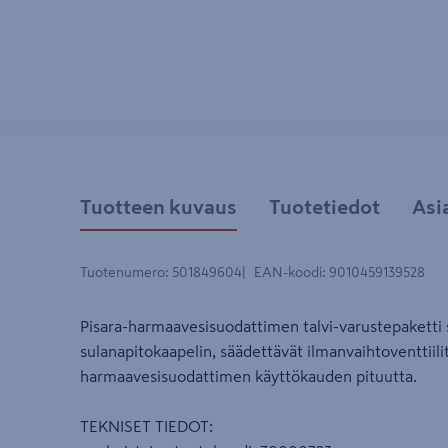
Tuotteen kuvaus
Tuotetiedot
Asi
Tuotenumero
:
501849604
EAN-koodi
:
9010459139528
Pisara-harmaavesisuodattimen talvi-varustepaketti s
sulanapitokaapelin, säädettävät ilmanvaihtoventtiilit
harmaavesisuodattimen käyttökauden pituutta.
TEKNISET TIEDOT: