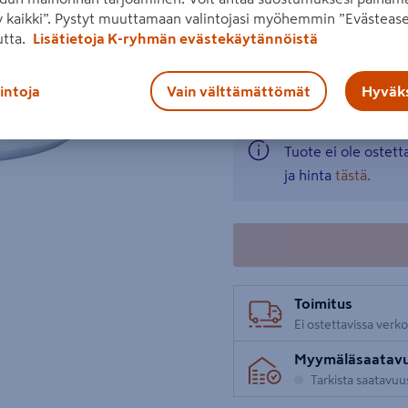
Pisara-harmaavesisuodatti
 kaikki”. Pystyt muuttamaan valintojasi myöhemmin ”Evästease
utta.
Lisätietoja K-ryhmän evästekäytännöistä
Lue koko tuotekuvaus
Katso liitetiedostot
lintoja
Vain välttämättömät
Hyväks
Tuote ei ole ostet
ja hinta
tästä.
Toimitus
Ei ostettavissa verk
Myymäläsaatav
Tarkista saatavu